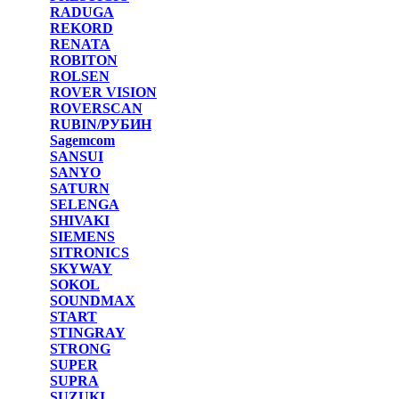
RADUGA
REKORD
RENATA
ROBITON
ROLSEN
ROVER VISION
ROVERSCAN
RUBIN/РУБИН
Sagemcom
SANSUI
SANYO
SATURN
SELENGA
SHIVAKI
SIEMENS
SITRONICS
SKYWAY
SOKOL
SOUNDMAX
START
STINGRAY
STRONG
SUPER
SUPRA
SUZUKI