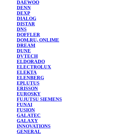
DAEWOO
DENN
DEXP
DIALOG
DISTAR
DNS
DOFFLER
DOM.RU, ONLIME
DREAM
DUNE
DVTECH
ELDORADO
ELECTROLUX
ELEKTA
ELENBERG
EPLUTUS
ERISSON
EUROSKY
FUJUTSU SIEMENS
FUNAI
FUSION
GALATEC
GALAXY
INNOVATIONS
GENERAL