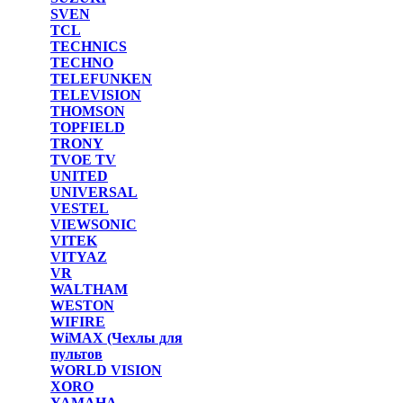
SVEN
TCL
TECHNICS
TECHNO
TELEFUNKEN
TELEVISION
THOMSON
TOPFIELD
TRONY
TVOE TV
UNITED
UNIVERSAL
VESTEL
VIEWSONIC
VITEK
VITYAZ
VR
WALTHAM
WESTON
WIFIRE
WiMAX (Чехлы для
пультов
WORLD VISION
XORO
YAMAHA