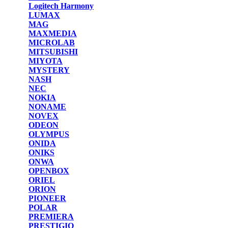
Logitech Harmony
LUMAX
MAG
MAXMEDIA
MICROLAB
MITSUBISHI
MIYOTA
MYSTERY
NASH
NEC
NOKIA
NONAME
NOVEX
ODEON
OLYMPUS
ONIDA
ONIKS
ONWA
OPENBOX
ORIEL
ORION
PIONEER
POLAR
PREMIERA
PRESTIGIO