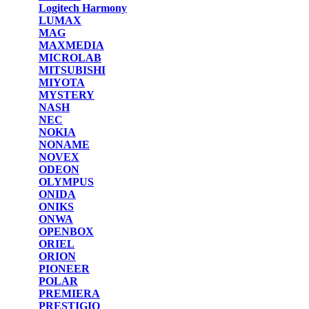
Logitech Harmony
LUMAX
MAG
MAXMEDIA
MICROLAB
MITSUBISHI
MIYOTA
MYSTERY
NASH
NEC
NOKIA
NONAME
NOVEX
ODEON
OLYMPUS
ONIDA
ONIKS
ONWA
OPENBOX
ORIEL
ORION
PIONEER
POLAR
PREMIERA
PRESTIGIO