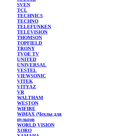
SVEN
TCL
TECHNICS
TECHNO
TELEFUNKEN
TELEVISION
THOMSON
TOPFIELD
TRONY
TVOE TV
UNITED
UNIVERSAL
VESTEL
VIEWSONIC
VITEK
VITYAZ
VR
WALTHAM
WESTON
WIFIRE
WiMAX (Чехлы для
пультов
WORLD VISION
XORO
YAMAHA