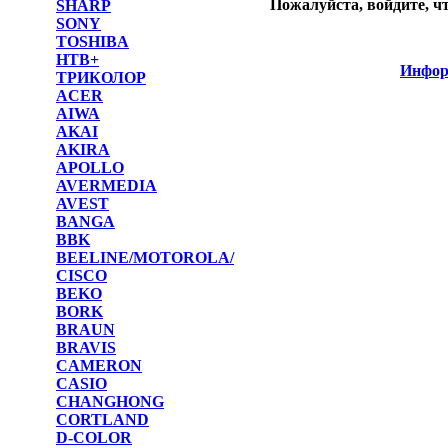
Пожалуйста, войдите, ч
SHARP
SONY
TOSHIBA
НТВ+
Инфор
ТРИКОЛОР
ACER
AIWA
AKAI
AKIRA
APOLLO
AVERMEDIA
AVEST
BANGA
BBK
BEELINE/MOTOROLA/
CISCO
BEKO
BORK
BRAUN
BRAVIS
CAMERON
CASIO
CHANGHONG
CORTLAND
D-COLOR