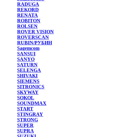
RADUGA
REKORD
RENATA
ROBITON
ROLSEN
ROVER VISION
ROVERSCAN
RUBIN/РУБИН
Sagemcom
SANSUI
SANYO
SATURN
SELENGA
SHIVAKI
SIEMENS
SITRONICS
SKYWAY
SOKOL
SOUNDMAX
START
STINGRAY
STRONG
SUPER
SUPRA
SUZUKI