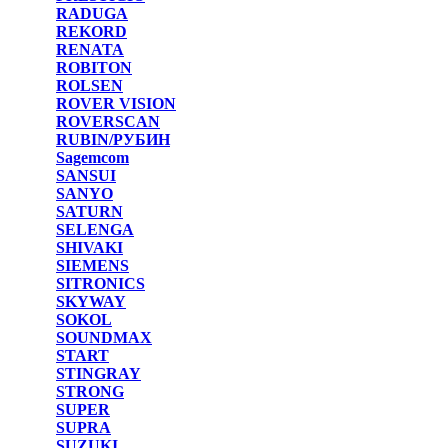
RADUGA
REKORD
RENATA
ROBITON
ROLSEN
ROVER VISION
ROVERSCAN
RUBIN/РУБИН
Sagemcom
SANSUI
SANYO
SATURN
SELENGA
SHIVAKI
SIEMENS
SITRONICS
SKYWAY
SOKOL
SOUNDMAX
START
STINGRAY
STRONG
SUPER
SUPRA
SUZUKI