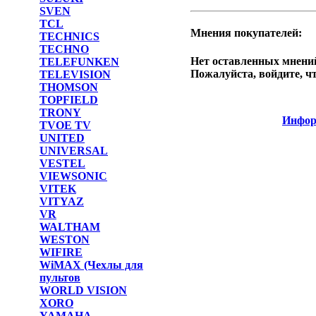
SVEN
TCL
Мнения покупателей:
TECHNICS
TECHNO
Нет оставленных мнений
TELEFUNKEN
Пожалуйста, войдите, ч
TELEVISION
THOMSON
TOPFIELD
TRONY
Инфор
TVOE TV
UNITED
UNIVERSAL
VESTEL
VIEWSONIC
VITEK
VITYAZ
VR
WALTHAM
WESTON
WIFIRE
WiMAX (Чехлы для
пультов
WORLD VISION
XORO
YAMAHA