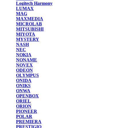
Logitech Harmony
LUMAX
MAG
MAXMEDIA
MICROLAB
MITSUBISHI
MIYOTA
MYSTERY
NASH
NEC
NOKIA
NONAME
NOVEX
ODEON
OLYMPUS
ONIDA
ONIKS
ONWA
OPENBOX
ORIEL
ORION
PIONEER
POLAR
PREMIERA
PRESTIGIO