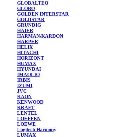
GLOBALTEQ
GLOBO
GOLDEN INTERSTAR
GOLDSTAR
GRUNDIG
HAIER
HARMAN/KARDON
HARPER
HELIX
HITACHI
HORIZONT
HUMAX
HYUNDAI
IMAQLIQ
IRBIS
IZUMI
JVC
KAON
KENWOOD
KRAFT
LENTEL
LOEFFEN
LOEWE
Logitech Harmony
LUMAX