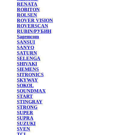
RENATA
ROBITON
ROLSEN
ROVER VISION
ROVERSCAN
RUBIN/РУБИН
Sagemcom
SANSUI
SANYO
SATURN
SELENGA
SHIVAKI
SIEMENS
SITRONICS
SKYWAY
SOKOL
SOUNDMAX
START
STINGRAY
STRONG
SUPER
SUPRA
SUZUKI
SVEN
TCL