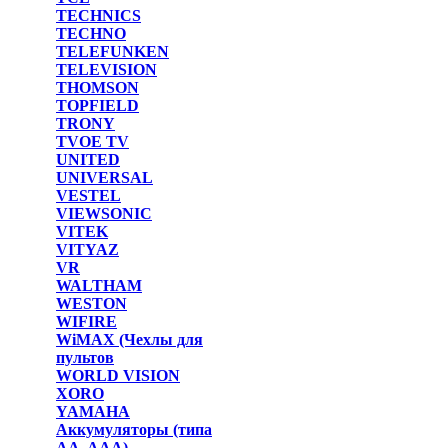
TECHNICS
TECHNO
TELEFUNKEN
TELEVISION
THOMSON
TOPFIELD
TRONY
TVOE TV
UNITED
UNIVERSAL
VESTEL
VIEWSONIC
VITEK
VITYAZ
VR
WALTHAM
WESTON
WIFIRE
WiMAX (Чехлы для
пультов
WORLD VISION
XORO
YAMAHA
Аккумуляторы (типа
AA, AAA)