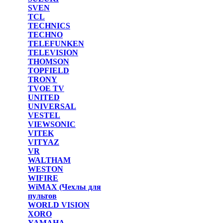
SVEN
TCL
TECHNICS
TECHNO
TELEFUNKEN
TELEVISION
THOMSON
TOPFIELD
TRONY
TVOE TV
UNITED
UNIVERSAL
VESTEL
VIEWSONIC
VITEK
VITYAZ
VR
WALTHAM
WESTON
WIFIRE
WiMAX (Чехлы для
пультов
WORLD VISION
XORO
YAMAHA