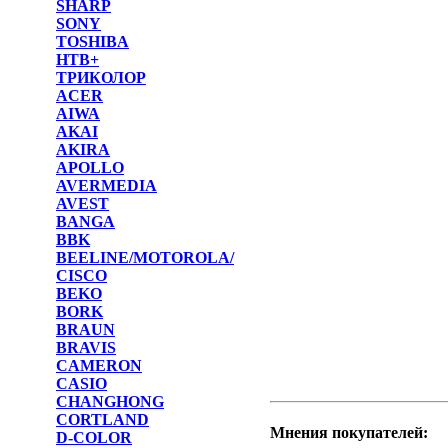
SHARP
SONY
TOSHIBA
НТВ+
ТРИКОЛОР
ACER
AIWA
AKAI
AKIRA
APOLLO
AVERMEDIA
AVEST
BANGA
BBK
BEELINE/MOTOROLA/
CISCO
BEKO
BORK
BRAUN
BRAVIS
CAMERON
CASIO
CHANGHONG
CORTLAND
Мнения покупателей:
D-COLOR