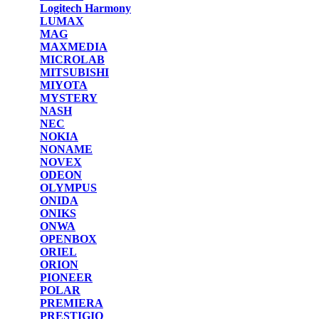
Logitech Harmony
LUMAX
MAG
MAXMEDIA
MICROLAB
MITSUBISHI
MIYOTA
MYSTERY
NASH
NEC
NOKIA
NONAME
NOVEX
ODEON
OLYMPUS
ONIDA
ONIKS
ONWA
OPENBOX
ORIEL
ORION
PIONEER
POLAR
PREMIERA
PRESTIGIO