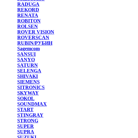
RADUGA
REKORD
RENATA
ROBITON
ROLSEN
ROVER VISION
ROVERSCAN
RUBIN/РУБИН
Sagemcom
SANSUI
SANYO
SATURN
SELENGA
SHIVAKI
SIEMENS
SITRONICS
SKYWAY
SOKOL
SOUNDMAX
START
STINGRAY
STRONG
SUPER
SUPRA
SUZUKI