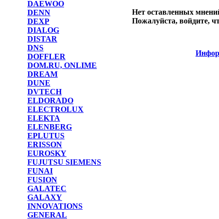
DAEWOO
Нет оставленных мнений
DENN
Пожалуйста, войдите, ч
DEXP
DIALOG
DISTAR
DNS
Инфор
DOFFLER
DOM.RU, ONLIME
DREAM
DUNE
DVTECH
ELDORADO
ELECTROLUX
ELEKTA
ELENBERG
EPLUTUS
ERISSON
EUROSKY
FUJUTSU SIEMENS
FUNAI
FUSION
GALATEC
GALAXY
INNOVATIONS
GENERAL