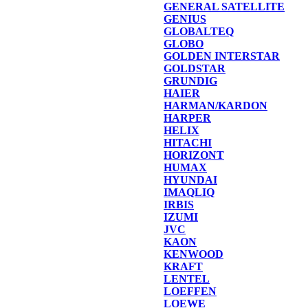
GENERAL SATELLITE
GENIUS
GLOBALTEQ
GLOBO
GOLDEN INTERSTAR
GOLDSTAR
GRUNDIG
HAIER
HARMAN/KARDON
HARPER
HELIX
HITACHI
HORIZONT
HUMAX
HYUNDAI
IMAQLIQ
IRBIS
IZUMI
JVC
KAON
KENWOOD
KRAFT
LENTEL
LOEFFEN
LOEWE