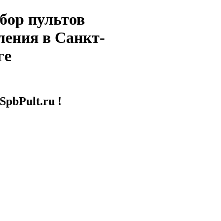
бор пультов
ления в Санкт-
ге
SpbPult.ru !