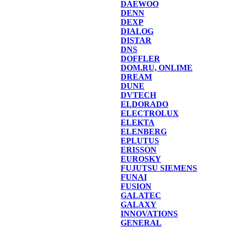
DAEWOO
DENN
DEXP
DIALOG
DISTAR
DNS
DOFFLER
DOM.RU, ONLIME
DREAM
DUNE
DVTECH
ELDORADO
ELECTROLUX
ELEKTA
ELENBERG
EPLUTUS
ERISSON
EUROSKY
FUJUTSU SIEMENS
FUNAI
FUSION
GALATEC
GALAXY
INNOVATIONS
GENERAL