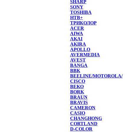
SHARP
SONY
TOSHIBA
НТВ+
ТРИКОЛОР
ACER
AIWA
AKAI
AKIRA
APOLLO
AVERMEDIA
AVEST
BANGA
BBK
BEELINE/MOTOROLA/
CISCO
BEKO
BORK
BRAUN
BRAVIS
CAMERON
CASIO
CHANGHONG
CORTLAND
D-COLOR