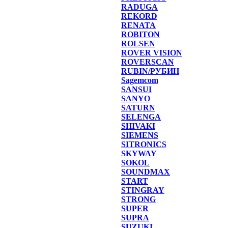
RADUGA
REKORD
RENATA
ROBITON
ROLSEN
ROVER VISION
ROVERSCAN
RUBIN/РУБИН
Sagemcom
SANSUI
SANYO
SATURN
SELENGA
SHIVAKI
SIEMENS
SITRONICS
SKYWAY
SOKOL
SOUNDMAX
START
STINGRAY
STRONG
SUPER
SUPRA
SUZUKI