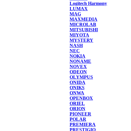
Logitech Harmony
LUMAX
MAG
MAXMEDIA
MICROLAB
MITSUBISHI
MIYOTA
MYSTERY
NASH
NEC
NOKIA
NONAME
NOVEX
ODEON
OLYMPUS
ONIDA
ONIKS
ONWA
OPENBOX
ORIEL
ORION
PIONEER
POLAR
PREMIERA
PRESTIGIO