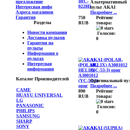
предложение
Альтернативный
Интересная инфо
пульт AKAI
Адреса магазинов
Подробнее ...
Гарантия
750
Рейтинг
Разделы
RUB
товара:
Новости компании
Голосов:
Доставка пультов
0
Гарантия на
пульты
Информация о
пультах
AKAI (POLAR,
Интересная
HELIX) A3001012
информация
(YC-53-3) ориг
Каталог Производителей
Оригинальный пу
Подробнее ...
CAME
890
Рейтинг
HUAYU UNIVERSAL
RUB
товара:
LG
PANASONIC
Голосов:
PHILIPS
0
SAMSUNG
SHARP
SONY
AKAI (SUPRA)