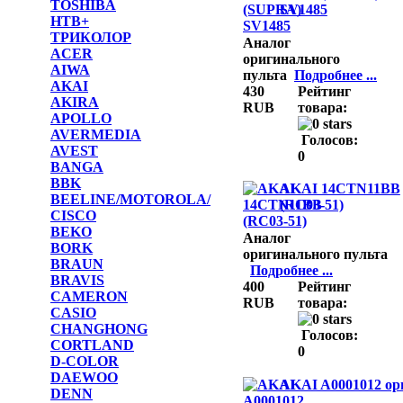
TOSHIBA
SV1485
НТВ+
ТРИКОЛОР
Аналог
ACER
оригинального
AIWA
пульта
Подробнее ...
AKAI
430
Рейтинг
AKIRA
RUB
товара:
APOLLO
AVERMEDIA
Голосов:
AVEST
0
BANGA
BBK
AKAI 14CTN11BB
BEELINE/MOTOROLA/
(RC03-51)
CISCO
BEKO
Аналог
BORK
оригинального пульта
BRAUN
Подробнее ...
BRAVIS
400
Рейтинг
CAMERON
RUB
товара:
CASIO
CHANGHONG
Голосов:
CORTLAND
0
D-COLOR
DAEWOO
AKAI A0001012 ор
DENN