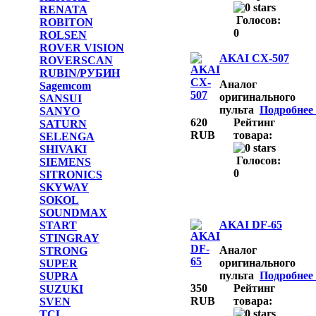
RENATA
Голосов:
ROBITON
0
ROLSEN
ROVER VISION
AKAI CX-507
ROVERSCAN
RUBIN/РУБИН
Аналог
Sagemcom
оригинального
SANSUI
пульта
Подробнее .
SANYO
620
Рейтинг
SATURN
RUB
товара:
SELENGA
SHIVAKI
Голосов:
SIEMENS
0
SITRONICS
SKYWAY
SOKOL
SOUNDMAX
AKAI DF-65
START
STINGRAY
Аналог
STRONG
оригинального
SUPER
пульта
Подробнее .
SUPRA
350
Рейтинг
SUZUKI
RUB
товара:
SVEN
TCL