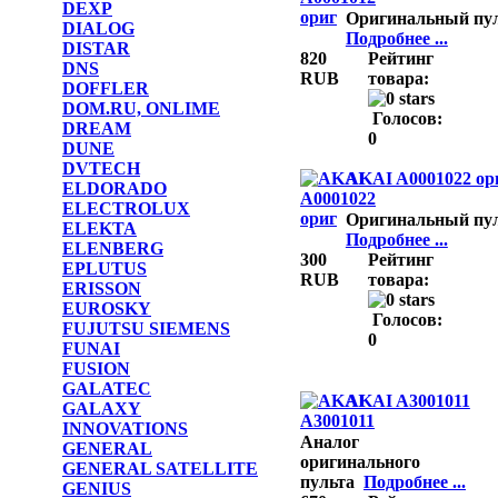
DEXP
Оригинальный пу
DIALOG
Подробнее ...
DISTAR
820
Рейтинг
DNS
RUB
товара:
DOFFLER
DOM.RU, ONLIME
Голосов:
DREAM
0
DUNE
DVTECH
AKAI A0001022 ор
ELDORADO
ELECTROLUX
Оригинальный пу
ELEKTA
Подробнее ...
ELENBERG
300
Рейтинг
EPLUTUS
RUB
товара:
ERISSON
EUROSKY
Голосов:
FUJUTSU SIEMENS
0
FUNAI
FUSION
GALATEC
AKAI A3001011
GALAXY
INNOVATIONS
Аналог
GENERAL
оригинального
GENERAL SATELLITE
пульта
Подробнее ...
GENIUS