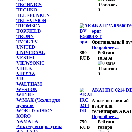
Голосов:
TECHNICS
0
TECHNO
TELEFUNKEN
TELEVISION
THOMSON
AKAI DV-R5600D
TOPFIELD
ориг
TRONY
TVOE TV
Оригинальный пу
UNITED
Подробнее ...
UNIVERSAL
880
Рейтинг
VESTEL
RUB
товара:
VIEWSONIC
VITEK
Голосов:
VITYAZ
0
VR
WALTHAM
WESTON
AKAI IRC 0214 D
WIFIRE
WiMAX (Чехлы для
Альтернативный
пультов
пульт для
WORLD VISION
телевизоров AKA
XORO
Подробнее ...
YAMAHA
750
Рейтинг
Аккумуляторы (типа
RUB
товара:
AA, AAA)