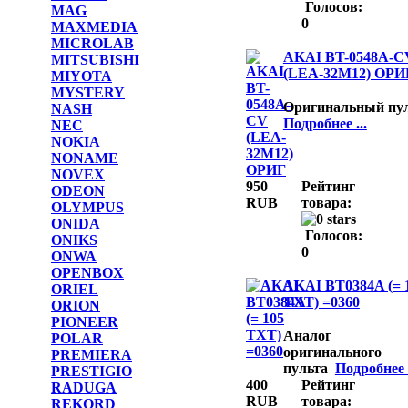
Голосов:
MAG
0
MAXMEDIA
MICROLAB
AKAI BT-0548A-C
MITSUBISHI
(LEA-32M12) ОРИ
MIYOTA
MYSTERY
Оригинальный пу
NASH
Подробнее ...
NEC
NOKIA
NONAME
NOVEX
950
Рейтинг
ODEON
RUB
товара:
OLYMPUS
ONIDA
Голосов:
ONIKS
0
ONWA
OPENBOX
AKAI BT0384A (= 
ORIEL
TXT) =0360
ORION
PIONEER
Аналог
POLAR
оригинального
PREMIERA
пульта
Подробнее .
PRESTIGIO
400
Рейтинг
RADUGA
RUB
товара:
REKORD