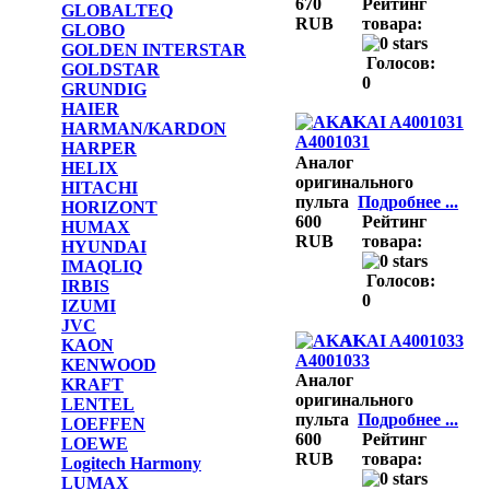
670
Рейтинг
GLOBALTEQ
RUB
товара:
GLOBO
GOLDEN INTERSTAR
Голосов:
GOLDSTAR
0
GRUNDIG
HAIER
AKAI A4001031
HARMAN/KARDON
HARPER
Аналог
HELIX
оригинального
HITACHI
пульта
Подробнее ...
HORIZONT
600
Рейтинг
HUMAX
RUB
товара:
HYUNDAI
IMAQLIQ
Голосов:
IRBIS
0
IZUMI
JVC
AKAI A4001033
KAON
KENWOOD
Аналог
KRAFT
оригинального
LENTEL
пульта
Подробнее ...
LOEFFEN
600
Рейтинг
LOEWE
RUB
товара:
Logitech Harmony
LUMAX