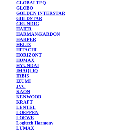
GLOBALTEQ
GLOBO
GOLDEN INTERSTAR
GOLDSTAR
GRUNDIG
HAIER
HARMAN/KARDON
HARPER
HELIX
HITACHI
HORIZONT
HUMAX
HYUNDAI
IMAQLIQ
IRBIS
IZUMI
JVC
KAON
KENWOOD
KRAFT
LENTEL
LOEFFEN
LOEWE
Logitech Harmony
LUMAX