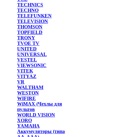
TECHNICS
TECHNO
TELEFUNKEN
TELEVISION
THOMSON
TOPFIELD
TRONY
TVOE TV
UNITED
UNIVERSAL
VESTEL
VIEWSONIC
VITEK
VITYAZ
VR
WALTHAM
WESTON
WIFIRE
WiMAX (Чехлы для
пультов
WORLD VISION
XORO
YAMAHA
Аккумуляторы (типа
AA, AAA)