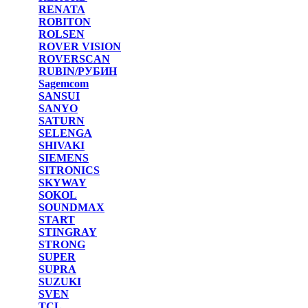
RENATA
ROBITON
ROLSEN
ROVER VISION
ROVERSCAN
RUBIN/РУБИН
Sagemcom
SANSUI
SANYO
SATURN
SELENGA
SHIVAKI
SIEMENS
SITRONICS
SKYWAY
SOKOL
SOUNDMAX
START
STINGRAY
STRONG
SUPER
SUPRA
SUZUKI
SVEN
TCL