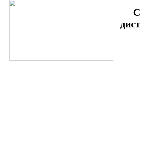
С
дист