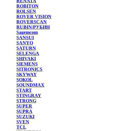
RENATA
ROBITON
ROLSEN
ROVER VISION
ROVERSCAN
RUBIN/РУБИН
Sagemcom
SANSUI
SANYO
SATURN
SELENGA
SHIVAKI
SIEMENS
SITRONICS
SKYWAY
SOKOL
SOUNDMAX
START
STINGRAY
STRONG
SUPER
SUPRA
SUZUKI
SVEN
TCL