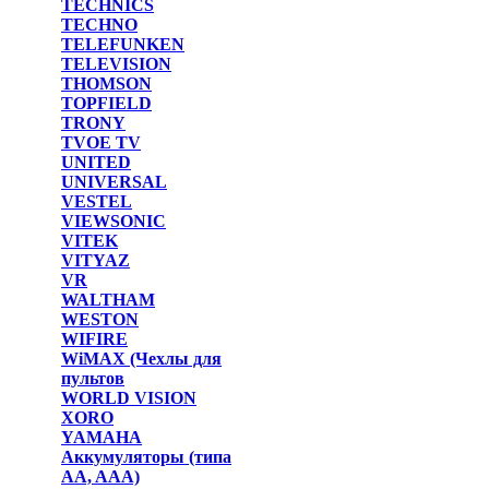
TECHNICS
TECHNO
TELEFUNKEN
TELEVISION
THOMSON
TOPFIELD
TRONY
TVOE TV
UNITED
UNIVERSAL
VESTEL
VIEWSONIC
VITEK
VITYAZ
VR
WALTHAM
WESTON
WIFIRE
WiMAX (Чехлы для
пультов
WORLD VISION
XORO
YAMAHA
Аккумуляторы (типа
AA, AAA)