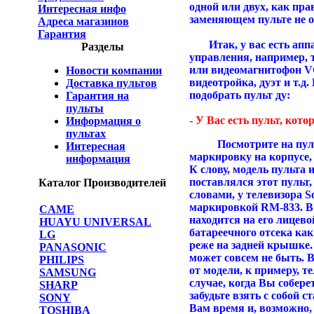
одной или двух, как пр
Интересная инфо
заменяющем пульте не 
Адреса магазинов
Гарантия
Итак, у вас есть аппар
Разделы
управления, например, 
или видеомагнитофон V
Новости компании
видеотройка, дуэт и т.д.
Доставка пультов
подобрать пульт ду:
Гарантия на
пульты
- У Вас есть пульт, кото
Информация о
пультах
Посмотрите на пульт,
Интересная
маркировку на корпусе, 
информация
К слову, модель пульта 
поставлялся этот пульт
Каталог Производителей
словами, у телевизора 
маркировкой RM-833. В
CAME
находится на его лицев
HUAYU UNIVERSAL
батареечного отсека как
LG
реже на задней крышке.
PANASONIC
может совсем не быть. 
PHILIPS
от модели, к примеру, 
SAMSUNG
случае, когда Вы собере
SHARP
забудьте взять с собой 
SONY
Вам время и, возможно,
TOSHIBA