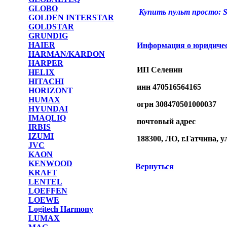
GLOBO
Купить пульт просто: S
GOLDEN INTERSTAR
GOLDSTAR
GRUNDIG
HAIER
Информация о юридиче
HARMAN/KARDON
HARPER
ИП Селенин
HELIX
HITACHI
инн 470516564165
HORIZONT
HUMAX
огрн 308470501000037
HYUNDAI
IMAQLIQ
почтовый адрес
IRBIS
IZUMI
188300, ЛО, г.Гатчина, у
JVC
KAON
KENWOOD
Вернуться
KRAFT
LENTEL
LOEFFEN
LOEWE
Logitech Harmony
LUMAX