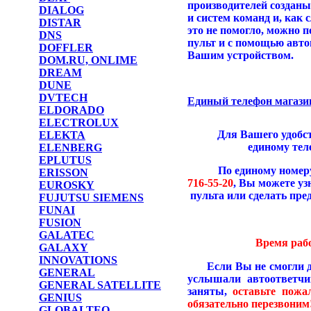
производителей созданы
DIALOG
и систем команд и, как 
DISTAR
это не помогло, можно 
DNS
пульт и с помощью авто
DOFFLER
Вашим устройством.
DOM.RU, ONLIME
DREAM
DUNE
DVTECH
Единый телефон магазино
ELDORADO
ELECTROLUX
Для Вашего удобст
ELEKTA
единому те
ELENBERG
EPLUTUS
По единому номеру д
ERISSON
716-55-20
, Вы можете уз
EUROSKY
пульта или сделать пре
FUJUTSU SIEMENS
FUNAI
FUSION
GALATEC
Время рабо
GALAXY
INNOVATIONS
Если Вы не смогли д
GENERAL
услышали автоответчик
GENERAL SATELLITE
заняты,
оставьте пож
GENIUS
обязательно перезвоним!
GLOBALTEQ