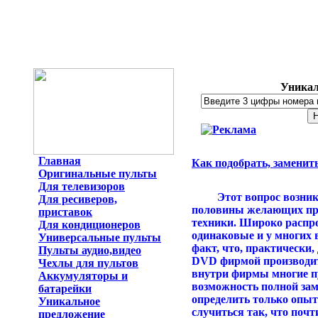
Уникал
Главная
Как подобрать, заменит
Оригинальные пульты
Для телевизоров
Этот вопрос возникае
Для ресиверов,
половины желающих при
приставок
техники. Широко распро
Для кондиционеров
одинаковые и у многих 
Универсальные пульты
факт, что, практически,
Пульты аудио,видео
DVD фирмой производите
Чехлы для пультов
внутри фирмы многие п
Аккумуляторы и
возможность полной за
батарейки
определить только опыт
Уникальное
случиться так, что почт
предложение