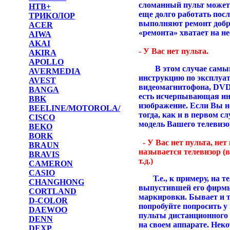
сломанный пульт может 
НТВ+
еще долго работать после
ТРИКОЛОР
выполняют ремонт добро
ACER
«ремонта» хватает на н
AIWA
AKAI
- У Вас нет пульта.
AKIRA
APOLLO
В этом случае самым 
AVERMEDIA
инструкцию по эксплуат
AVEST
видеомагнитофона, DVD 
BANGA
есть исчерпывающая инф
BBK
изображение. Если Вы н
BEELINE/MOTOROLA/
тогда, как и в первом с
CISCO
модель Вашего телевизо
BEKO
BORK
- У Вас нет пульта, нет
BRAUN
называется телевизор (
BRAVIS
т.д.)
CAMERON
CASIO
Т.е., к примеру, на те
CHANGHONG
выпустившей его фирмы
CORTLAND
маркировки. Бывает и т
D-COLOR
попробуйте попросить у 
DAEWOO
пульты дистанционного 
DENN
на своем аппарате. Нек
DEXP