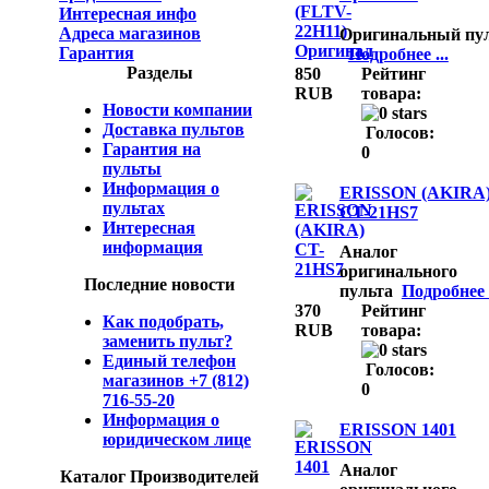
Интересная инфо
Адреса магазинов
Оригинальный пу
Гарантия
Подробнее ...
Разделы
850
Рейтинг
RUB
товара:
Новости компании
Доставка пультов
Голосов:
Гарантия на
0
пульты
Информация о
ERISSON (AKIRA
пультах
CT-21HS7
Интересная
информация
Аналог
оригинального
Последние новости
пульта
Подробнее .
370
Рейтинг
Как подобрать,
RUB
товара:
заменить пульт?
Единый телефон
Голосов:
магазинов +7 (812)
0
716-55-20
Информация о
ERISSON 1401
юридическом лице
Аналог
Каталог Производителей