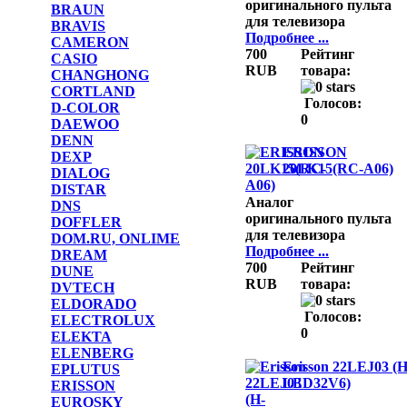
оригинального пульта
BRAUN
для телевизора
BRAVIS
Подробнее ...
CAMERON
700
Рейтинг
CASIO
RUB
товара:
CHANGHONG
CORTLAND
Голосов:
D-COLOR
0
DAEWOO
DENN
ERISSON
DEXP
20LK15(RC-A06)
DIALOG
DISTAR
Аналог
DNS
оригинального пульта
DOFFLER
для телевизора
DOM.RU, ONLIME
Подробнее ...
DREAM
700
Рейтинг
DUNE
RUB
товара:
DVTECH
ELDORADO
Голосов:
ELECTROLUX
0
ELEKTA
ELENBERG
Erisson 22LEJ03 (H
EPLUTUS
LED32V6)
ERISSON
EUROSKY