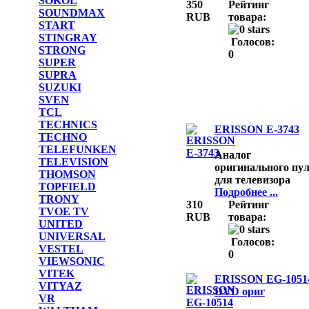
SOKOL
350
Рейтинг
SOUNDMAX
RUB
товара:
START
STINGRAY
Голосов:
STRONG
0
SUPER
SUPRA
SUZUKI
SVEN
TCL
TECHNICS
ERISSON E-3743
TECHNO
TELEFUNKEN
Аналог
TELEVISION
оригинального пул
THOMSON
для телевизора
TOPFIELD
Подробнее ...
TRONY
310
Рейтинг
TVOE TV
RUB
товара:
UNITED
UNIVERSAL
Голосов:
VESTEL
0
VIEWSONIC
VITEK
ERISSON EG-1051
VITYAZ
DVD ориг
VR