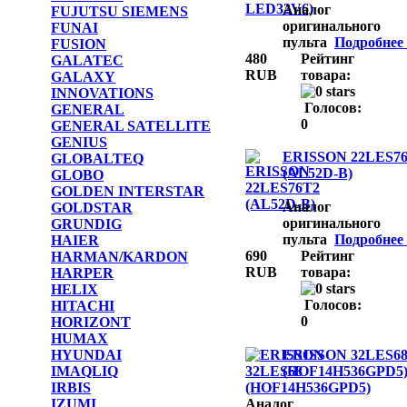
Аналог
FUJUTSU SIEMENS
оригинального
FUNAI
пульта
Подробнее .
FUSION
480
Рейтинг
GALATEC
RUB
товара:
GALAXY
INNOVATIONS
Голосов:
GENERAL
0
GENERAL SATELLITE
GENIUS
ERISSON 22LES7
GLOBALTEQ
(AL52D-B)
GLOBO
GOLDEN INTERSTAR
Аналог
GOLDSTAR
оригинального
GRUNDIG
пульта
Подробнее .
HAIER
690
Рейтинг
HARMAN/KARDON
RUB
товара:
HARPER
HELIX
Голосов:
HITACHI
0
HORIZONT
HUMAX
ERISSON 32LES6
HYUNDAI
(HOF14H536GPD5
IMAQLIQ
IRBIS
IZUMI
Аналог