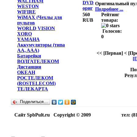
WALTHAM
Оригинальный пу
WESTON
Подробнее ...
WIFIRE
560
Рейтинг
WiMAX (Чехлы для
RUB
товара:
пультов
WORLD VISION
Голосов:
XORO
0
YAMAHA
Аккумуляторы (типа
AA, AAA)
<< [Первая]
< [Пр
Батарейки
[
ВОЛГАТЕЛЕКОМ
Дистанция
По
ОКЕАН
Резул
РОСТЕЛЕКОМ
(ROSTELECOM)
ТЕЛЕКАРТА
Поделиться…
Сайт SpbPult.ru Copyright © 2009 тел: (812)716