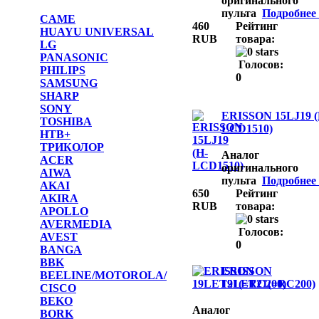
оригинального
пульта
Подробнее .
CAME
460
Рейтинг
HUAYU UNIVERSAL
RUB
товара:
LG
PANASONIC
Голосов:
PHILIPS
0
SAMSUNG
SHARP
SONY
ERISSON 15LJ19 (
TOSHIBA
LCD1510)
НТВ+
ТРИКОЛОР
Аналог
ACER
оригинального
AIWA
пульта
Подробнее .
AKAI
650
Рейтинг
AKIRA
RUB
товара:
APOLLO
AVERMEDIA
Голосов:
AVEST
0
BANGA
BBK
ERISSON
BEELINE/MOTOROLA/
19LET21(=RC200)
CISCO
BEKO
Аналог
BORK