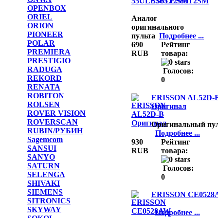
55ULES85T2SM
OPENBOX
ORIEL
Аналог
ORION
оригинального
PIONEER
пульта
Подробнее ...
POLAR
690
Рейтинг
PREMIERA
RUB
товара:
PRESTIGIO
RADUGA
Голосов:
REKORD
0
RENATA
ROBITON
ERISSON AL52D-
ROLSEN
Оригинал
ROVER VISION
ROVERSCAN
Оригинальный пу
RUBIN/РУБИН
Подробнее ...
Sagemcom
930
Рейтинг
SANSUI
RUB
товара:
SANYO
SATURN
Голосов:
SELENGA
0
SHIVAKI
SIEMENS
ERISSON CE0528
SITRONICS
SKYWAY
Подробнее ...