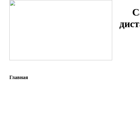
С
дист
Главная