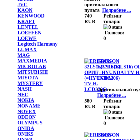
JVC
оригинального
KAON
пульта
Подробнее ...
KENWOOD
740
Рейтинг
KRAFT
RUB
товара:
LENTEL
LOEFFEN
Голосов:
LOEWE
0
Logitech Harmony
LUMAX
MAG
MAXMEDIA
ERISSON
MICROLAB
32LS16(37LS16) О
MITSUBISHI
(=HYUNDAI TV H
MIYOTA
LCD3206)
MYSTERY
NASH
Оригинальный пу
NEC
Подробнее ...
NOKIA
580
Рейтинг
NONAME
RUB
товара:
NOVEX
ODEON
Голосов:
OLYMPUS
0
ONIDA
ONIKS
ERISSON
ONWA