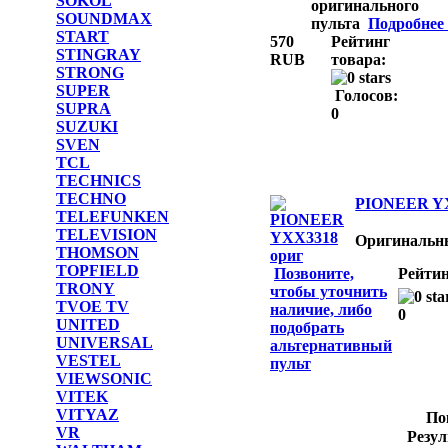
SOKOL
оригинального
SOUNDMAX
пульта
Подробнее .
START
570
Рейтинг
STINGRAY
RUB
товара:
STRONG
SUPER
Голосов:
SUPRA
0
SUZUKI
SVEN
TCL
TECHNICS
TECHNO
PIONEER YX
TELEFUNKEN
TELEVISION
Оригинальн
THOMSON
TOPFIELD
Позвоните,
Рейтин
TRONY
чтобы уточнить
TVOE TV
наличие, либо
0
UNITED
подобрать
UNIVERSAL
альтернативный
VESTEL
пульт
VIEWSONIC
VITEK
VITYAZ
По
VR
Резул