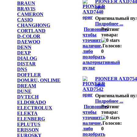
PIONEER AXD744
BRAUN
ориг
BRAVIS
CAMERON
Оригинальный пу
CASIO
Подробнее ...
CHANGHONG
Позвоните,
Рейтинг
CORTLAND
чтобы
товара:
D-COLOR
уточнить
DAEWOO
наличие,
Голосов:
DENN
либо
0
DEXP
подобрать
DIALOG
альтернативный
DISTAR
пульт
DNS
DOFFLER
PIONEER AXD754
DOM.RU, ONLIME
ориг
DREAM
DUNE
Оригинальный пу
DVTECH
Подробнее ...
ELDORADO
Позвоните,
Рейтинг
ELECTROLUX
чтобы
товара:
ELEKTA
уточнить
ELENBERG
наличие,
Голосов:
EPLUTUS
либо
0
ERISSON
подобрать
EUROSKY