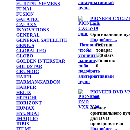
альтернативный
FUJUTSU SIEMENS
пульт
FUNAI
FUSION
PIONEER CXC571
GALATEC
ориг
GALAXY
INNOVATIONS
Оригинальный пу
GENERAL
Подробнее ...
GENERAL SATELLITE
Позвоните,
Рейтинг
GENIUS
чтобы
товара:
GLOBALTEQ
уточнить
GLOBO
наличие,
Голосов:
GOLDEN INTERSTAR
либо
0
GOLDSTAR
подобрать
GRUNDIG
альтернативный
HAIER
пульт
HARMAN/KARDON
HARPER
PIONEER DVD V
HELIX
2800
HITACHI
HORIZONT
Аналог
HUMAX
оригинального пул
HYUNDAI
для DVD
IMAQLIQ
проигрывателя
IRBIS
Подробнее ...
IZUMI