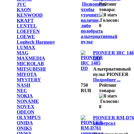
Позвоните,
Рейтинг
JVC
чтобы
товара:
KAON
уточнить
KENWOOD
наличие,
Голосов:
KRAFT
либо
0
LENTEL
подобрать
LOEFFEN
альтернативный
LOEWE
пульт
Logitech Harmony
LUMAX
PIONEER IRC 148
MAG
DD
MAXMEDIA
MICROLAB
MITSUBISHI
Альтернативный
MIYOTA
пульт PIONEER
MYSTERY
Подробнее ...
NASH
750
Рейтинг
NEC
RUB
товара:
NOKIA
NONAME
Голосов:
NOVEX
0
ODEON
OLYMPUS
PIONEER RM-D76
ONIDA
универсал
ONIKS
ONWA