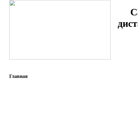
С
дист
Главная