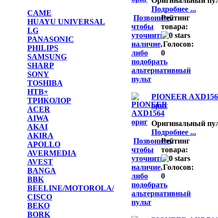
Оригинальный пу
Подробнее ...
CAME
Позвоните,
Рейтинг
HUAYU UNIVERSAL
чтобы
товара:
LG
уточнить
PANASONIC
наличие,
Голосов:
PHILIPS
либо
0
SAMSUNG
подобрать
SHARP
альтернативный
SONY
пульт
TOSHIBA
НТВ+
PIONEER AXD156
ТРИКОЛОР
ориг
ACER
AIWA
Оригинальный пу
AKAI
Подробнее ...
AKIRA
Позвоните,
Рейтинг
APOLLO
чтобы
товара:
AVERMEDIA
уточнить
AVEST
наличие,
Голосов:
BANGA
либо
0
BBK
подобрать
BEELINE/MOTOROLA/
альтернативный
CISCO
пульт
BEKO
BORK