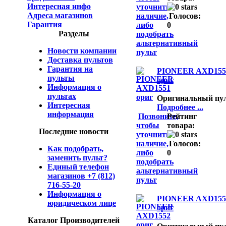
Интересная инфо
уточнить
Адреса магазинов
наличие,
Голосов:
Гарантия
либо
0
Разделы
подобрать
альтернативный
Новости компании
пульт
Доставка пультов
Гарантия на
PIONEER AXD155
пульты
ориг
Информация о
пультах
Оригинальный пу
Интересная
Подробнее ...
информация
Позвоните,
Рейтинг
чтобы
товара:
Последние новости
уточнить
наличие,
Голосов:
Как подобрать,
либо
0
заменить пульт?
подобрать
Единый телефон
альтернативный
магазинов +7 (812)
пульт
716-55-20
Информация о
PIONEER AXD155
юридическом лице
ориг
Каталог Производителей