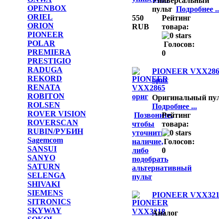
Универсальный
OPENBOX
пульт
Подробнее ..
ORIEL
550
Рейтинг
ORION
RUB
товара:
PIONEER
POLAR
Голосов:
PREMIERA
0
PRESTIGIO
RADUGA
PIONEER VXX286
REKORD
ориг
RENATA
ROBITON
Оригинальный пу
ROLSEN
Подробнее ...
ROVER VISION
Позвоните,
Рейтинг
ROVERSCAN
чтобы
товара:
RUBIN/РУБИН
уточнить
Sagemcom
наличие,
Голосов:
SANSUI
либо
0
SANYO
подобрать
SATURN
альтернативный
SELENGA
пульт
SHIVAKI
SIEMENS
PIONEER VXX321
SITRONICS
SKYWAY
Аналог