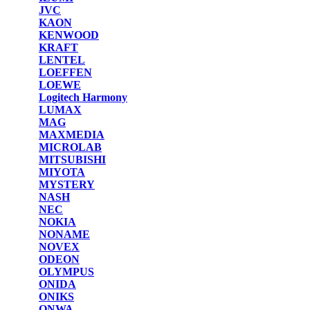
JVC
KAON
KENWOOD
KRAFT
LENTEL
LOEFFEN
LOEWE
Logitech Harmony
LUMAX
MAG
MAXMEDIA
MICROLAB
MITSUBISHI
MIYOTA
MYSTERY
NASH
NEC
NOKIA
NONAME
NOVEX
ODEON
OLYMPUS
ONIDA
ONIKS
ONWA