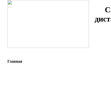
С
дист
Главная