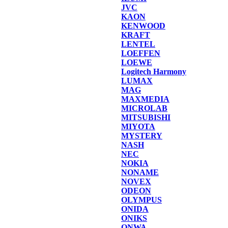
JVC
KAON
KENWOOD
KRAFT
LENTEL
LOEFFEN
LOEWE
Logitech Harmony
LUMAX
MAG
MAXMEDIA
MICROLAB
MITSUBISHI
MIYOTA
MYSTERY
NASH
NEC
NOKIA
NONAME
NOVEX
ODEON
OLYMPUS
ONIDA
ONIKS
ONWA