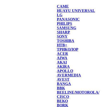
CAME
HUAYU UNIVERSAL
LG
PANASONIC
PHILIPS
SAMSUNG
SHARP
SONY
TOSHIBA
НТВ+
ТРИКОЛОР
ACER
AIWA
AKAI
AKIRA
APOLLO
AVERMEDIA
AVEST
BANGA
BBK
BEELINE/MOTOROLA/
CISCO
BEKO
BORK