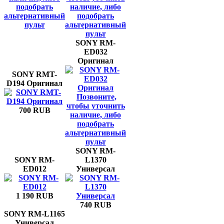
подобрать
наличие, либо
альтернативный
подобрать
пульт
альтернативный
пульт
SONY RM-
ED032
Оригинал
SONY RMT-
D194 Оригинал
Позвоните,
чтобы уточнить
700 RUB
наличие, либо
подобрать
альтернативный
пульт
SONY RM-
SONY RM-
L1370
ED012
Универсал
1 190 RUB
740 RUB
SONY RM-L1165
Универсал