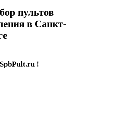
бор пультов
ления в Санкт-
ге
SpbPult.ru !