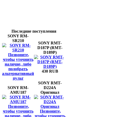
Последние поступления
SONY RM-
SR210
SONY RMT-
D187P (RMT-
D189P)
Позвоните,
чтобы уточнить
наличие, либо
подобрать
430 RUB
альтернативный
пульт
SONY RMT-
SONY RM-
D224A
AMU187
Оригинал
Позвоните,
чтобы уточнить
Позвоните,
наличие, либо
чтобы уточнить