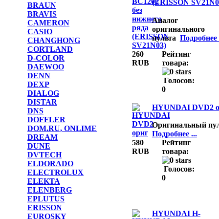
(ERISSON SV21N0
BRAUN
BRAVIS
Аналог
CAMERON
оригинального
CASIO
пульта
Подробнее .
CHANGHONG
CORTLAND
260
Рейтинг
D-COLOR
RUB
товара:
DAEWOO
DENN
Голосов:
DEXP
0
DIALOG
DISTAR
HYUNDAI DVD2 о
DNS
DOFFLER
Оригинальный пу
DOM.RU, ONLIME
Подробнее ...
DREAM
580
Рейтинг
DUNE
RUB
товара:
DVTECH
ELDORADO
Голосов:
ELECTROLUX
0
ELEKTA
ELENBERG
EPLUTUS
ERISSON
HYUNDAI H-
EUROSKY