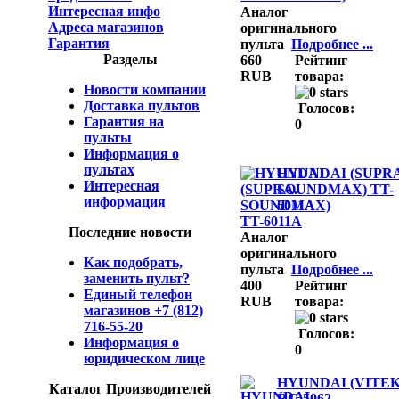
Интересная инфо
Аналог
Адреса магазинов
оригинального
Гарантия
пульта
Подробнее ...
Разделы
660
Рейтинг
RUB
товара:
Новости компании
Доставка пультов
Голосов:
Гарантия на
0
пульты
Информация о
пультах
HYUNDAI (SUPRA
Интересная
SOUNDMAX) TT-
информация
6011A
Последние новости
Аналог
оригинального
Как подобрать,
пульта
Подробнее ...
заменить пульт?
400
Рейтинг
Единый телефон
RUB
товара:
магазинов +7 (812)
716-55-20
Голосов:
Информация о
0
юридическом лице
HYUNDAI (VITEK
Каталог Производителей
RC-5062