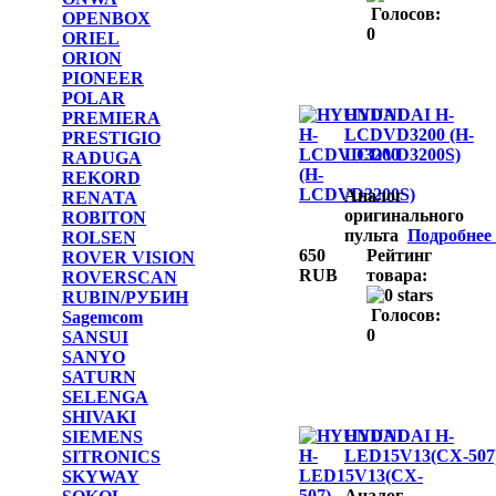
Голосов:
OPENBOX
0
ORIEL
ORION
PIONEER
POLAR
HYUNDAI H-
PREMIERA
LCDVD3200 (H-
PRESTIGIO
LCDVD3200S)
RADUGA
REKORD
Аналог
RENATA
оригинального
ROBITON
пульта
Подробнее .
ROLSEN
650
Рейтинг
ROVER VISION
RUB
товара:
ROVERSCAN
RUBIN/РУБИН
Голосов:
Sagemcom
0
SANSUI
SANYO
SATURN
SELENGA
SHIVAKI
HYUNDAI H-
SIEMENS
LED15V13(CX-507
SITRONICS
SKYWAY
Аналог