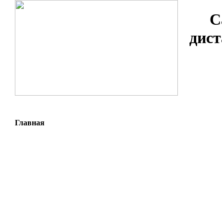
С
дист
Главная