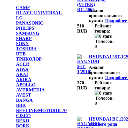
CAME
Аналог
HUAYU UNIVERSAL
оригингального
LG
пульта
Подробнее .
PANASONIC
510
Рейтинг
PHILIPS
RUB
товара:
SAMSUNG
SHARP
Голосов:
SONY
0
TOSHIBA
НТВ+
HYUNDAI 26T-1(2
ТРИКОЛОР
ACER
Аналог
AIWA
оригинального
AKAI
пульта
Подробнее .
AKIRA
370
Рейтинг
APOLLO
RUB
товара:
AVERMEDIA
AVEST
Голосов:
BANGA
0
BBK
BEELINE/MOTOROLA/
CISCO
HYUNDAI BC1202 
BEKO
нижнего ряда
BORK