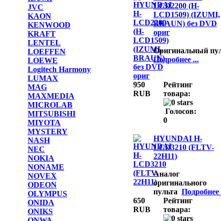
LCD2200 (H-
JVC
LCD1509) (IZUMI,
KAON
BRAUN) без DVD
KENWOOD
ориг
KRAFT
LENTEL
Оригинальный пу
LOEFFEN
Подробнее ...
LOEWE
Logitech Harmony
LUMAX
950
Рейтинг
MAG
RUB
товара:
MAXMEDIA
MICROLAB
Голосов:
MITSUBISHI
0
MIYOTA
MYSTERY
HYUNDAI H-
NASH
LCD3210 (FLTV-
NEC
22H11)
NOKIA
NONAME
Аналог
NOVEX
оригинального
ODEON
пульта
Подробнее .
OLYMPUS
650
Рейтинг
ONIDA
RUB
товара:
ONIKS
ONWA