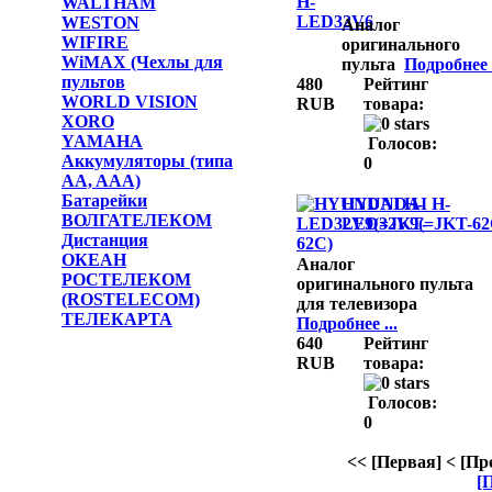
WALTHAM
WESTON
Аналог
WIFIRE
оригинального
WiMAX (Чехлы для
пульта
Подробнее .
пультов
480
Рейтинг
WORLD VISION
RUB
товара:
XORO
YAMAHA
Голосов:
Аккумуляторы (типа
0
AA, AAA)
Батарейки
HYUNDAI H-
ВОЛГАТЕЛЕКОМ
LED32V9(=JKT-62
Дистанция
ОКЕАН
Аналог
РОСТЕЛЕКОМ
оригинального пульта
(ROSTELECOM)
для телевизора
ТЕЛЕКАРТА
Подробнее ...
640
Рейтинг
RUB
товара:
Голосов:
0
<< [Первая]
< [Пр
[