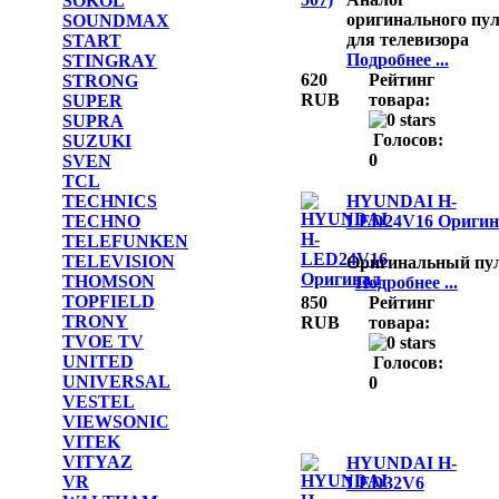
SOKOL
оригинального пул
SOUNDMAX
для телевизора
START
Подробнее ...
STINGRAY
620
Рейтинг
STRONG
RUB
товара:
SUPER
SUPRA
Голосов:
SUZUKI
0
SVEN
TCL
HYUNDAI H-
TECHNICS
LED24V16 Оригин
TECHNO
TELEFUNKEN
TELEVISION
Оригинальный пу
THOMSON
Подробнее ...
TOPFIELD
850
Рейтинг
TRONY
RUB
товара:
TVOE TV
UNITED
Голосов:
UNIVERSAL
0
VESTEL
VIEWSONIC
VITEK
VITYAZ
HYUNDAI H-
VR
LED32V6