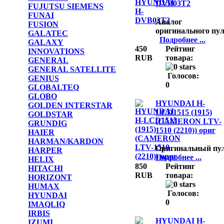
DVB03T2
FUJUTSU SIEMENS
FUNAI
Аналог
FUSION
оригинального пул
GALATEC
Подробнее ...
GALAXY
450
Рейтинг
INNOVATIONS
RUB
товара:
GENERAL
GENERAL SATELLITE
Голосов:
GENIUS
0
GLOBALTEQ
GLOBO
HYUNDAI H-
GOLDEN INTERSTAR
LCD1515 (1915)
GOLDSTAR
(CAMERON LTV-
GRUNDIG
1510 (2210)) ориг
HAIER
HARMAN/KARDON
Оригинальный пу
HARPER
Подробнее ...
HELIX
850
Рейтинг
HITACHI
RUB
товара:
HORIZONT
HUMAX
Голосов:
HYUNDAI
0
IMAQLIQ
IRBIS
HYUNDAI H-
IZUMI