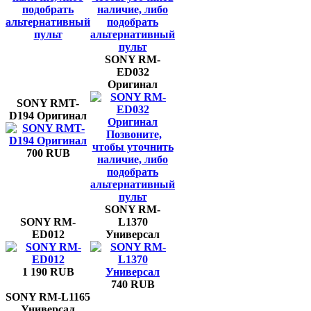
подобрать
наличие, либо
альтернативный
подобрать
пульт
альтернативный
пульт
SONY RM-
ED032
Оригинал
SONY RMT-
D194 Оригинал
Позвоните,
чтобы уточнить
700 RUB
наличие, либо
подобрать
альтернативный
пульт
SONY RM-
SONY RM-
L1370
ED012
Универсал
1 190 RUB
740 RUB
SONY RM-L1165
Универсал