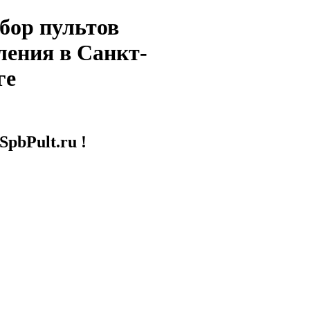
бор пультов
ления в Санкт-
ге
SpbPult.ru !