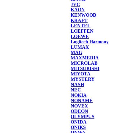
JVC
KAON
KENWOOD
KRAFT
LENTEL
LOEFFEN
LOEWE
Logitech Harmony
LUMAX
MAG
MAXMEDIA
MICROLAB
MITSUBISHI
MIYOTA
MYSTERY
NASH
NEC
NOKIA
NONAME
NOVEX
ODEON
OLYMPUS
ONIDA
ONIKS
ONWA