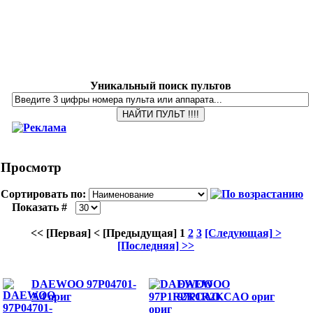
Уникальный поиск пультов
Просмотр
Сортировать по:
Показать #
<< [Первая]
< [Предыдущая]
1
2
3
[Следующая] >
[Последняя] >>
DAEWOO 97P04701-
DAEWOO
A4 ориг
97P1R2KCAO ориг