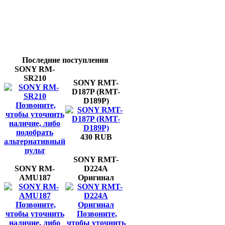
Последние поступления
SONY RM-
SR210
SONY RMT-
D187P (RMT-
D189P)
Позвоните,
чтобы уточнить
наличие, либо
подобрать
430 RUB
альтернативный
пульт
SONY RMT-
SONY RM-
D224A
AMU187
Оригинал
Позвоните,
чтобы уточнить
Позвоните,
наличие, либо
чтобы уточнить