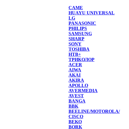
CAME
HUAYU UNIVERSAL
LG
PANASONIC
PHILIPS
SAMSUNG
SHARP
SONY
TOSHIBA
НТВ+
ТРИКОЛОР
ACER
AIWA
AKAI
AKIRA
APOLLO
AVERMEDIA
AVEST
BANGA
BBK
BEELINE/MOTOROLA/
CISCO
BEKO
BORK