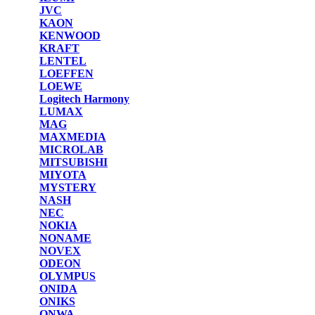
JVC
KAON
KENWOOD
KRAFT
LENTEL
LOEFFEN
LOEWE
Logitech Harmony
LUMAX
MAG
MAXMEDIA
MICROLAB
MITSUBISHI
MIYOTA
MYSTERY
NASH
NEC
NOKIA
NONAME
NOVEX
ODEON
OLYMPUS
ONIDA
ONIKS
ONWA