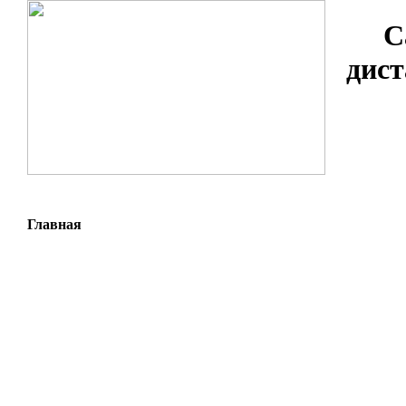
С
дист
Главная