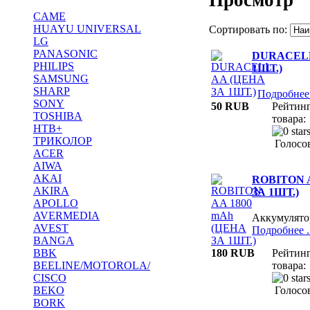
CAME
HUAYU UNIVERSAL
Сортировать по:
LG
PANASONIC
DURACELL
PHILIPS
1ШТ.)
SAMSUNG
SHARP
Подробнее 
SONY
50 RUB
Рейтин
TOSHIBA
товара:
НТВ+
ТРИКОЛОР
Голосов
ACER
AIWA
AKAI
ROBITON A
AKIRA
ЗА 1ШТ.)
APOLLO
AVERMEDIA
Аккумулят
AVEST
Подробнее ..
BANGA
180 RUB
Рейтин
BBK
товара:
BEELINE/MOTOROLA/
CISCO
Голосов
BEKO
BORK