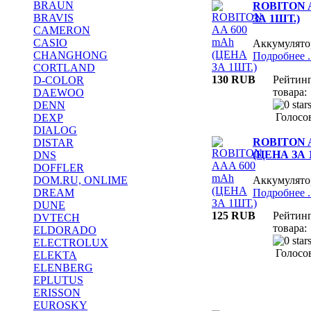
BRAUN
ROBITON A
BRAVIS
ЗА 1ШТ.)
CAMERON
CASIO
Аккумулят
CHANGHONG
Подробнее ..
CORTLAND
130 RUB
Рейтин
D-COLOR
товара:
DAEWOO
DENN
Голосов
DEXP
DIALOG
ROBITON 
DISTAR
(ЦЕНА ЗА 
DNS
DOFFLER
DOM.RU, ONLIME
Аккумулят
DREAM
Подробнее ..
DUNE
125 RUB
Рейтин
DVTECH
товара:
ELDORADO
ELECTROLUX
Голосов
ELEKTA
ELENBERG
EPLUTUS
ERISSON
EUROSKY