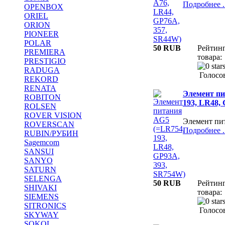
Подробнее ..
OPENBOX
ORIEL
ORION
PIONEER
POLAR
50 RUB
Рейтин
PREMIERA
товара:
PRESTIGIO
RADUGA
Голосов
REKORD
RENATA
Элемент пи
ROBITON
193, LR48,
ROLSEN
ROVER VISION
Элемент пи
ROVERSCAN
Подробнее ..
RUBIN/РУБИН
Sagemcom
SANSUI
SANYO
SATURN
SELENGA
50 RUB
Рейтин
SHIVAKI
товара:
SIEMENS
SITRONICS
Голосов
SKYWAY
SOKOL