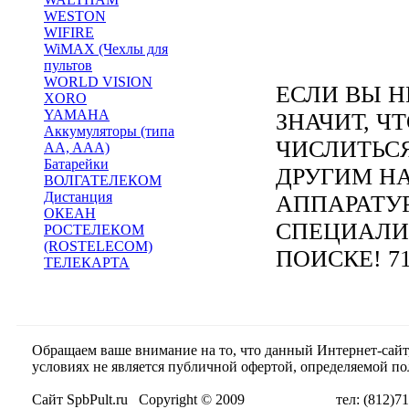
WESTON
WIFIRE
WiMAX (Чехлы для
пультов
WORLD VISION
ЕСЛИ ВЫ Н
XORO
YAMAHA
ЗНАЧИТ, Ч
Аккумуляторы (типа
ЧИСЛИТЬС
AA, AAA)
Батарейки
ДРУГИМ Н
ВОЛГАТЕЛЕКОМ
Дистанция
АППАРАТУ
ОКЕАН
СПЕЦИАЛИ
РОСТЕЛЕКОМ
(ROSTELECOM)
ПОИСКЕ! 71
ТЕЛЕКАРТА
Обращаем ваше внимание на то, что данный Интернет-сай
условиях не является публичной офертой, определяемой п
Сайт SpbPult.ru Copyright © 2009 тел: (812)716-55