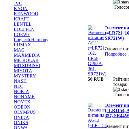
JVC
Голосов
KAON
KENWOOD
KRAFT
LENTEL
Элемент п
LOEFFEN
(=LR721, 16
LOEWE
SR721W)
Logitech Harmony
LUMAX
Элемент пи
MAG
Подробнее ..
MAXMEDIA
MICROLAB
MITSUBISHI
MIYOTA
MYSTERY
50 RUB
Рейтин
NASH
товара:
NEC
NOKIA
Голосов
NONAME
NOVEX
Элемент п
ODEON
(=LR1154, 
OLYMPUS
357, SR44W
ONIDA
ONIKS
Элемент пи
ONWA