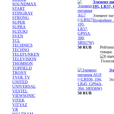
Элемент пи
SOUNDMAX
195, LR57,
START
STINGRAY
Элемент пи
STRONG
Подробнее ..
SUPER
SUPRA
SUZUKI
SVEN
TCL
TECHNICS
50 RUB
Рейтин
TECHNO
товара:
TELEFUNKEN
TELEVISION
Голосов
THOMSON
TOPFIELD
Эл
TRONY
TVOE TV
Эл
UNITED
UNIVERSAL
VESTEL
50 RUB
VIEWSONIC
VITEK
VITYAZ
VR
WALTHAM