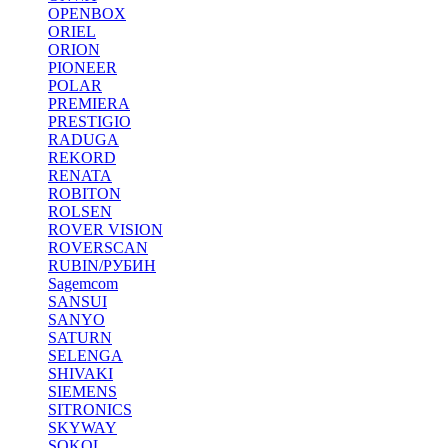
OPENBOX
ORIEL
ORION
PIONEER
POLAR
PREMIERA
PRESTIGIO
RADUGA
REKORD
RENATA
ROBITON
ROLSEN
ROVER VISION
ROVERSCAN
RUBIN/РУБИН
Sagemcom
SANSUI
SANYO
SATURN
SELENGA
SHIVAKI
SIEMENS
SITRONICS
SKYWAY
SOKOL