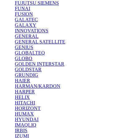
FUJUTSU SIEMENS
FUNAI
FUSION
GALATEC
GALAXY
INNOVATIONS
GENERAL
GENERAL SATELLITE
GENIUS
GLOBALTEQ
GLOBO
GOLDEN INTERSTAR
GOLDSTAR
GRUNDIG
HAIER
HARMAN/KARDON
HARPER
HELIX
HITACHI
HORIZONT
HUMAX
HYUNDAI
IMAQLIQ
IRBIS
IZUMI