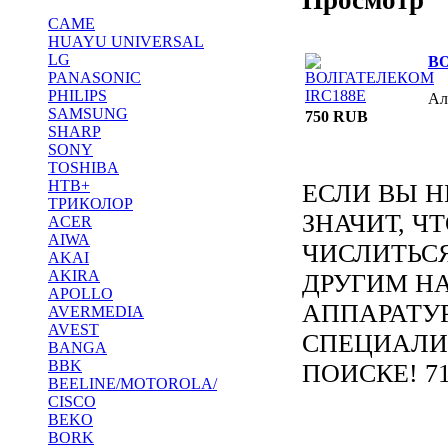
CAME
HUAYU UNIVERSAL
LG
В
PANASONIC
PHILIPS
Ал
SAMSUNG
750 RUB
SHARP
SONY
TOSHIBA
НТВ+
ЕСЛИ ВЫ Н
ТРИКОЛОР
ЗНАЧИТ, Ч
ACER
AIWA
ЧИСЛИТЬС
AKAI
AKIRA
ДРУГИМ Н
APOLLO
АППАРАТУ
AVERMEDIA
AVEST
СПЕЦИАЛИ
BANGA
BBK
ПОИСКЕ! 71
BEELINE/MOTOROLA/
CISCO
BEKO
BORK