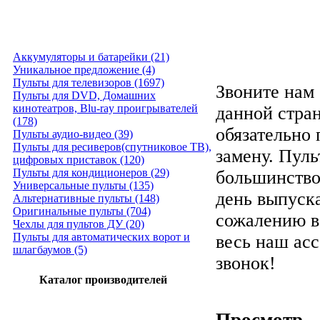
Аккумуляторы и батарейки (21)
Уникальное предложение (4)
Пульты для телевизоров (1697)
Звоните нам 
Пульты для DVD, Домашних
кинотеатров, Blu-ray проигрывателей
данной стра
(178)
обязательно
Пульты аудио-видео (39)
Пульты для ресиверов(спутниковое ТВ),
замену. Пуль
цифровых приставок (120)
Пульты для кондиционеров (29)
большинство
Универсальные пульты (135)
день выпуска
Альтернативные пульты (148)
Оригинальные пульты (704)
сожалению в
Чехлы для пультов ДУ (20)
Пульты для автоматических ворот и
весь наш ас
шлагбаумов (5)
звонок!
Каталог производителей
Просмотр