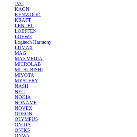
JVC
KAON
KENWOOD
KRAFT
LENTEL
LOEFFEN
LOEWE
Logitech Harmony
LUMAX
MAG
MAXMEDIA
MICROLAB
MITSUBISHI
MIYOTA
MYSTERY
NASH
NEC
NOKIA
NONAME
NOVEX
ODEON
OLYMPUS
ONIDA
ONIKS
ONWA