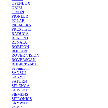
OPENBOX
ORIEL
ORION
PIONEER
POLAR
PREMIERA
PRESTIGIO
RADUGA
REKORD
RENATA
ROBITON
ROLSEN
ROVER VISION
ROVERSCAN
RUBIN/РУБИН
Sagemcom
SANSUI
SANYO
SATURN
SELENGA
SHIVAKI
SIEMENS
SITRONICS
SKYWAY
SOKOL