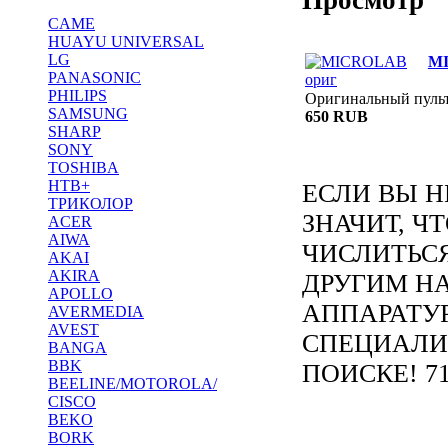
CAME
HUAYU UNIVERSAL
LG
MI
PANASONIC
PHILIPS
Оригинальный пул
SAMSUNG
650 RUB
SHARP
SONY
TOSHIBA
НТВ+
ЕСЛИ ВЫ Н
ТРИКОЛОР
ЗНАЧИТ, Ч
ACER
AIWA
ЧИСЛИТЬС
AKAI
AKIRA
ДРУГИМ Н
APOLLO
АППАРАТУ
AVERMEDIA
AVEST
СПЕЦИАЛИ
BANGA
BBK
ПОИСКЕ! 71
BEELINE/MOTOROLA/
CISCO
BEKO
BORK