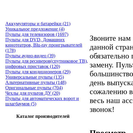
Аккумуляторы и батарейки (21)
Уникальное предложение (4)
Пульты для телевизоров (1697)
Звоните нам 
Пульты для DVD, Домашних
кинотеатров, Blu-ray проигрывателей
данной стра
(178)
обязательно
Пульты аудио-видео (39)
Пульты для ресиверов(спутниковое ТВ),
замену. Пуль
цифровых приставок (120)
Пульты для кондиционеров (29)
большинство
Универсальные пульты (135)
день выпуска
Альтернативные пульты (148)
Оригинальные пульты (704)
сожалению в
Чехлы для пультов ДУ (20)
Пульты для автоматических ворот и
весь наш ас
шлагбаумов (5)
звонок!
Каталог производителей
Просмотр