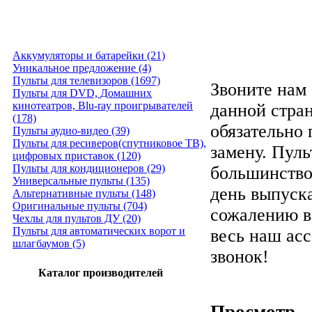
Аккумуляторы и батарейки (21)
Уникальное предложение (4)
Пульты для телевизоров (1697)
Звоните нам 
Пульты для DVD, Домашних
кинотеатров, Blu-ray проигрывателей
данной стра
(178)
обязательно
Пульты аудио-видео (39)
Пульты для ресиверов(спутниковое ТВ),
замену. Пуль
цифровых приставок (120)
Пульты для кондиционеров (29)
большинство
Универсальные пульты (135)
день выпуска
Альтернативные пульты (148)
Оригинальные пульты (704)
сожалению в
Чехлы для пультов ДУ (20)
Пульты для автоматических ворот и
весь наш ас
шлагбаумов (5)
звонок!
Каталог производителей
Просмотр