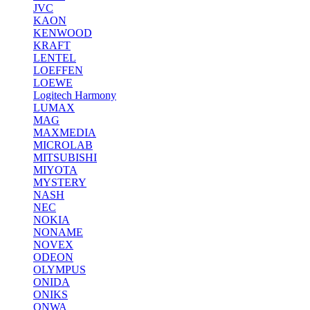
JVC
KAON
KENWOOD
KRAFT
LENTEL
LOEFFEN
LOEWE
Logitech Harmony
LUMAX
MAG
MAXMEDIA
MICROLAB
MITSUBISHI
MIYOTA
MYSTERY
NASH
NEC
NOKIA
NONAME
NOVEX
ODEON
OLYMPUS
ONIDA
ONIKS
ONWA