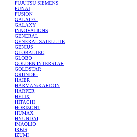
FUJUTSU SIEMENS
FUNAI
FUSION
GALATEC
GALAXY
INNOVATIONS
GENERAL
GENERAL SATELLITE
GENIUS
GLOBALTEQ
GLOBO
GOLDEN INTERSTAR
GOLDSTAR
GRUNDIG
HAIER
HARMAN/KARDON
HARPER
HELIX
HITACHI
HORIZONT
HUMAX
HYUNDAI
IMAQLIQ
IRBIS
IZUMI