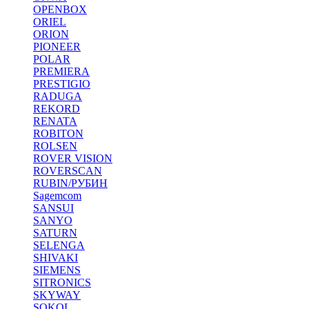
OPENBOX
ORIEL
ORION
PIONEER
POLAR
PREMIERA
PRESTIGIO
RADUGA
REKORD
RENATA
ROBITON
ROLSEN
ROVER VISION
ROVERSCAN
RUBIN/РУБИН
Sagemcom
SANSUI
SANYO
SATURN
SELENGA
SHIVAKI
SIEMENS
SITRONICS
SKYWAY
SOKOL