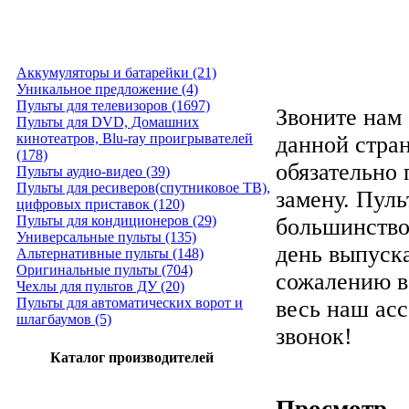
Аккумуляторы и батарейки (21)
Уникальное предложение (4)
Пульты для телевизоров (1697)
Звоните нам 
Пульты для DVD, Домашних
кинотеатров, Blu-ray проигрывателей
данной стра
(178)
обязательно
Пульты аудио-видео (39)
Пульты для ресиверов(спутниковое ТВ),
замену. Пуль
цифровых приставок (120)
Пульты для кондиционеров (29)
большинство
Универсальные пульты (135)
день выпуска
Альтернативные пульты (148)
Оригинальные пульты (704)
сожалению в
Чехлы для пультов ДУ (20)
Пульты для автоматических ворот и
весь наш ас
шлагбаумов (5)
звонок!
Каталог производителей
Просмотр