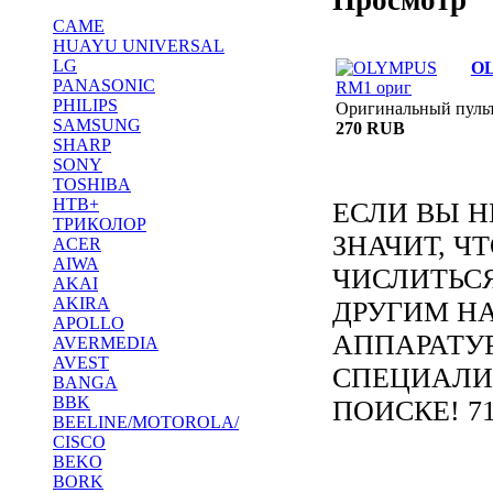
CAME
HUAYU UNIVERSAL
LG
OL
PANASONIC
PHILIPS
Оригинальный пул
SAMSUNG
270 RUB
SHARP
SONY
TOSHIBA
НТВ+
ЕСЛИ ВЫ Н
ТРИКОЛОР
ЗНАЧИТ, Ч
ACER
AIWA
ЧИСЛИТЬС
AKAI
AKIRA
ДРУГИМ Н
APOLLO
АППАРАТУ
AVERMEDIA
AVEST
СПЕЦИАЛИ
BANGA
BBK
ПОИСКЕ! 71
BEELINE/MOTOROLA/
CISCO
BEKO
BORK