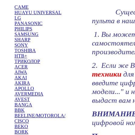
CAME
Сущес
HUAYU UNIVERSAL
LG
пульта в наш
PANASONIC
PHILIPS
1. Вы может
SAMSUNG
SHARP
самостоятел
SONY
производите
TOSHIBA
НТВ+
ТРИКОЛОР
2. Если же В
ACER
AIWA
техники
для
AKAI
введите цифр
AKIRA
APOLLO
модели..." и
AVERMEDIA
выдаст вам 
AVEST
BANGA
BBK
ВНИМАНИЕ
BEELINE/MOTOROLA/
цифровой ном
CISCO
BEKO
BORK