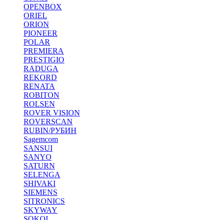
OPENBOX
ORIEL
ORION
PIONEER
POLAR
PREMIERA
PRESTIGIO
RADUGA
REKORD
RENATA
ROBITON
ROLSEN
ROVER VISION
ROVERSCAN
RUBIN/РУБИН
Sagemcom
SANSUI
SANYO
SATURN
SELENGA
SHIVAKI
SIEMENS
SITRONICS
SKYWAY
SOKOL