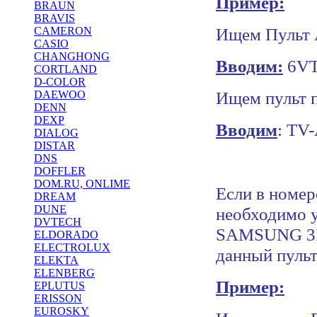
Пример:
BRAUN
BRAVIS
Ищем П
CAMERON
CASIO
CHANGHONG
Вводим:
6VT
CORTLAND
D-COLOR
Ищем пульт 
DAEWOO
DENN
DEXP
Вводим
: TV
DIALOG
DISTAR
DNS
DOFFLER
DOM.RU, ONLIME
Если в номер
DREAM
DUNE
необходимо у
DVTECH
SAMSUNG 3F1
ELDORADO
ELECTROLUX
данный пульт
ELEKTA
ELENBERG
Пример:
EPLUTUS
ERISSON
EUROSKY