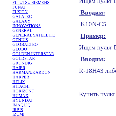
Ищем пульт
FUJUTSU SIEMENS
FUNAI
Вводим:
FUSION
GALATEC
GALAXY
K10N-C5
INNOVATIONS
GENERAL
Пример:
GENERAL SATELLITE
GENIUS
GLOBALTEQ
Ищем пульт
GLOBO
GOLDEN INTERSTAR
Вводим:
GOLDSTAR
GRUNDIG
HAIER
R-18H43 либ
HARMAN/KARDON
HARPER
HELIX
HITACHI
HORIZONT
Купить пульт
HUMAX
HYUNDAI
IMAQLIQ
IRBIS
IZUMI