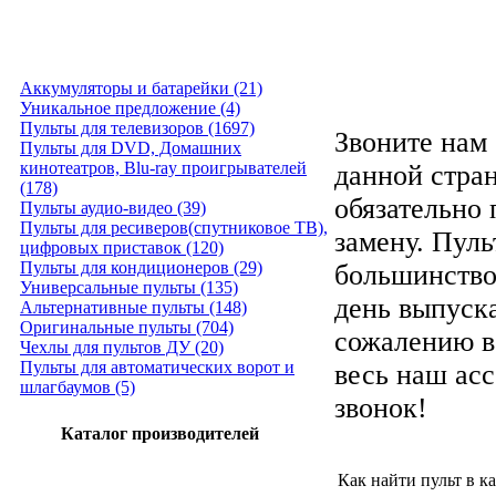
Аккумуляторы и батарейки (21)
Уникальное предложение (4)
Пульты для телевизоров (1697)
Звоните нам 
Пульты для DVD, Домашних
кинотеатров, Blu-ray проигрывателей
данной стра
(178)
обязательно
Пульты аудио-видео (39)
Пульты для ресиверов(спутниковое ТВ),
замену. Пуль
цифровых приставок (120)
Пульты для кондиционеров (29)
большинство
Универсальные пульты (135)
день выпуска
Альтернативные пульты (148)
Оригинальные пульты (704)
сожалению в
Чехлы для пультов ДУ (20)
Пульты для автоматических ворот и
весь наш ас
шлагбаумов (5)
звонок!
Каталог производителей
Как найти пульт в к