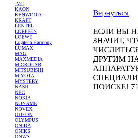
JVC
KAON
Вернуться
KENWOOD
KRAFT
LENTEL
ЕСЛИ ВЫ Н
LOEFFEN
LOEWE
ЗНАЧИТ, Ч
Logitech Harmony
LUMAX
ЧИСЛИТЬС
MAG
ДРУГИМ Н
MAXMEDIA
MICROLAB
АППАРАТУ
MITSUBISHI
MIYOTA
СПЕЦИАЛИ
MYSTERY
ПОИСКЕ! 71
NASH
NEC
NOKIA
NONAME
NOVEX
ODEON
OLYMPUS
ONIDA
ONIKS
ONWA