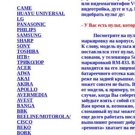
или видеомагнитофон V
CAME
видеотройка, дуэт и т.д.
HUAYU UNIVERSAL
подобрать пульт ду:
LG
PANASONIC
- У Вас есть пульт, кото
PHILIPS
SAMSUNG
Посмотрите на пульт,
SHARP
маркировку на корпусе, 
SONY
К слову, модель пульта 
TOSHIBA
поставлялся этот пульт
НТВ+
словами, у телевизора 
ТРИКОЛОР
маркировкой RM-833. В
ACER
находится на его лицев
AIWA
батареечного отсека как
AKAI
реже на задней крышке.
AKIRA
может совсем не быть. 
APOLLO
от модели, к примеру, 
AVERMEDIA
случае, когда Вы собере
AVEST
забудьте взять с собой 
BANGA
Вам время и, возможно,
BBK
сломанный пульт может 
BEELINE/MOTOROLA/
еще долго работать после
CISCO
выполняют ремонт добро
BEKO
«ремонта» хватает на н
BORK