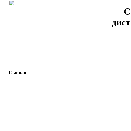
С
дист
Главная