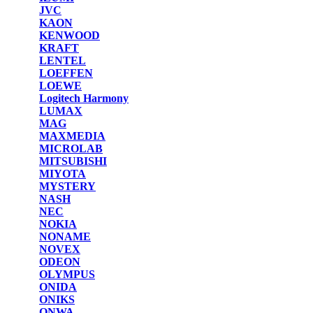
JVC
KAON
KENWOOD
KRAFT
LENTEL
LOEFFEN
LOEWE
Logitech Harmony
LUMAX
MAG
MAXMEDIA
MICROLAB
MITSUBISHI
MIYOTA
MYSTERY
NASH
NEC
NOKIA
NONAME
NOVEX
ODEON
OLYMPUS
ONIDA
ONIKS
ONWA