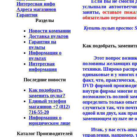
Если Вы не смогли д
Интересная инфо
услышали автоответчик
Адреса магазинов
заняты,
оставьте пож
Гарантия
обязательно перезвоним!
Разделы
Купить пульт просто: S
Новости компании
Доставка пультов
Гарантия на
Как подобрать, заменит
пульты
Информация о
Этот вопрос возникае
пультах
половины желающих при
Интересная
техники. Широко распро
информация
одинаковые и у многих 
Последние новости
факт, что, практически,
DVD фирмой производите
Как подобрать,
внутри фирмы многие п
заменить пульт?
возможность полной за
Единый телефон
определить только опыт
магазинов +7 (812)
случиться так, что почт
716-55-20
одной или двух, как пр
Информация о
заменяющем пульте не 
юридическом лице
Итак, у вас есть аппар
Каталог Производителей
управления, например, 