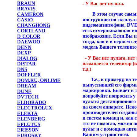
BRAUN
- У Вас нет пульта.
BRAVIS
В этом случае самым 
CAMERON
инструкцию по эксплуат
CASIO
видеомагнитофона, DVD 
CHANGHONG
есть исчерпывающая инф
CORTLAND
изображение. Если Вы н
D-COLOR
тогда, как и в первом с
DAEWOO
модель Вашего телевизо
DENN
DEXP
- У Вас нет пульта, нет
DIALOG
называется телевизор (
DISTAR
т.д.)
DNS
DOFFLER
Т.е., к примеру, на те
DOM.RU, ONLIME
выпустившей его фирмы
DREAM
маркировки. Бывает и т
DUNE
попробуйте попросить у 
DVTECH
пульты дистанционного 
ELDORADO
на своем аппарате. Нек
ELECTROLUX
производителей созданы
ELEKTA
и систем команд и, как 
ELENBERG
это не помогло, можно 
EPLUTUS
пульт и с помощью авто
ERISSON
Вашим устройством.
EUROSKY