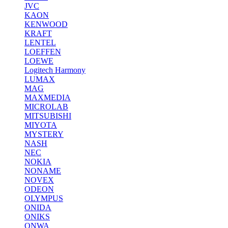
JVC
KAON
KENWOOD
KRAFT
LENTEL
LOEFFEN
LOEWE
Logitech Harmony
LUMAX
MAG
MAXMEDIA
MICROLAB
MITSUBISHI
MIYOTA
MYSTERY
NASH
NEC
NOKIA
NONAME
NOVEX
ODEON
OLYMPUS
ONIDA
ONIKS
ONWA