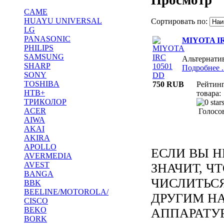
CAME
HUAYU UNIVERSAL
Сортировать по:
LG
PANASONIC
MIYOTA IR
PHILIPS
SAMSUNG
Альтернат
SHARP
Подробнее ..
SONY
TOSHIBA
750 RUB
Рейтин
НТВ+
товара:
ТРИКОЛОР
ACER
Голосов
AIWA
AKAI
AKIRA
APOLLO
ЕСЛИ ВЫ Н
AVERMEDIA
AVEST
ЗНАЧИТ, Ч
BANGA
ЧИСЛИТЬС
BBK
BEELINE/MOTOROLA/
ДРУГИМ Н
CISCO
BEKO
АППАРАТУ
BORK