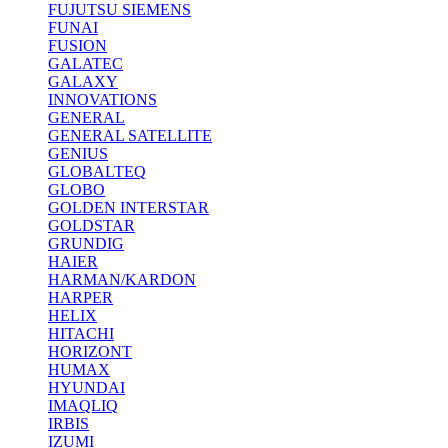
FUJUTSU SIEMENS
FUNAI
FUSION
GALATEC
GALAXY
INNOVATIONS
GENERAL
GENERAL SATELLITE
GENIUS
GLOBALTEQ
GLOBO
GOLDEN INTERSTAR
GOLDSTAR
GRUNDIG
HAIER
HARMAN/KARDON
HARPER
HELIX
HITACHI
HORIZONT
HUMAX
HYUNDAI
IMAQLIQ
IRBIS
IZUMI