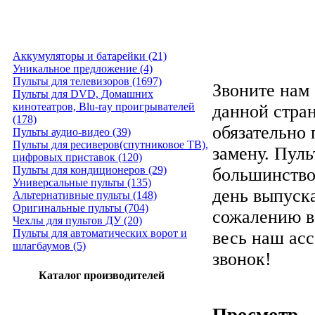
Аккумуляторы и батарейки (21)
Уникальное предложение (4)
Пульты для телевизоров (1697)
Звоните нам 
Пульты для DVD, Домашних
кинотеатров, Blu-ray проигрывателей
данной стра
(178)
обязательно
Пульты аудио-видео (39)
Пульты для ресиверов(спутниковое ТВ),
замену. Пуль
цифровых приставок (120)
Пульты для кондиционеров (29)
большинство
Универсальные пульты (135)
день выпуска
Альтернативные пульты (148)
Оригинальные пульты (704)
сожалению в
Чехлы для пультов ДУ (20)
Пульты для автоматических ворот и
весь наш ас
шлагбаумов (5)
звонок!
Каталог производителей
Просмотр