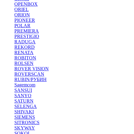
OPENBOX
ORIEL
ORION
PIONEER
POLAR
PREMIERA
PRESTIGIO
RADUGA
REKORD
RENATA
ROBITON
ROLSEN
ROVER VISION
ROVERSCAN
RUBIN/РУБИН
Sagemcom
SANSUI
SANYO
SATURN
SELENGA
SHIVAKI
SIEMENS
SITRONICS
SKYWAY
SOKOL