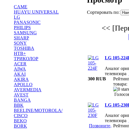
CAME
HUAYU UNIVERSAL
Сортировать по:
LG
PANASONIC
<< [Пер
PHILIPS
SAMSUNG
SHARP
SONY
TOSHIBA
НТВ+
LG 105-224
ТРИКОЛОР
ACER
Аналог ориг
AIWA
телевизора
AKAI
300 RUB
Рейтин
AKIRA
товара:
APOLLO
AVERMEDIA
Голосов
AVEST
BANGA
LG 105-230
BBK
BEELINE/MOTOROLA/
Аналог ориг
CISCO
телевизора
BEKO
Позвоните,
Рейтин
BORK