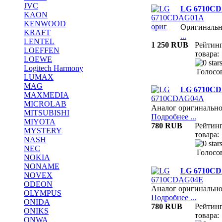
JVC
LG 6710CD
KAON
KENWOOD
Оригиналь
KRAFT
...
LENTEL
1 250 RUB
Рейтин
LOEFFEN
товара:
LOEWE
Logitech Harmony
Голосов
LUMAX
MAG
LG 6710C
MAXMEDIA
MICROLAB
Аналог оригинально
MITSUBISHI
Подробнее ...
MIYOTA
780 RUB
Рейтин
MYSTERY
товара:
NASH
NEC
Голосов
NOKIA
NONAME
LG 6710C
NOVEX
ODEON
Аналог оригинально
OLYMPUS
Подробнее ...
ONIDA
780 RUB
Рейтин
ONIKS
товара:
ONWA