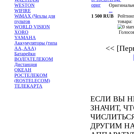
WESTON
Оригиналь
WIFIRE
...
WiMAX (Чехлы для
1 500 RUB
Рейтин
пультов
товара:
WORLD VISION
XORO
Голосов
YAMAHA
Аккумуляторы (типа
<< [Пер
AA, AAA)
Батарейки
ВОЛГАТЕЛЕКОМ
Дистанция
ОКЕАН
РОСТЕЛЕКОМ
(ROSTELECOM)
ТЕЛЕКАРТА
ЕСЛИ ВЫ Н
ЗНАЧИТ, Ч
ЧИСЛИТЬС
ДРУГИМ Н