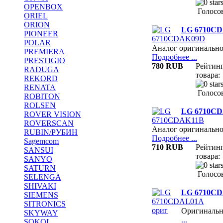
OPENBOX
Голосов
ORIEL
ORION
LG 6710C
PIONEER
POLAR
Аналог оригинально
PREMIERA
Подробнее ...
PRESTIGIO
780 RUB
Рейтин
RADUGA
товара:
REKORD
RENATA
Голосов
ROBITON
ROLSEN
LG 6710C
ROVER VISION
ROVERSCAN
Аналог оригинально
RUBIN/РУБИН
Подробнее ...
Sagemcom
710 RUB
Рейтин
SANSUI
товара:
SANYO
SATURN
Голосов
SELENGA
SHIVAKI
LG 6710CD
SIEMENS
SITRONICS
Оригиналь
SKYWAY
...
SOKOL