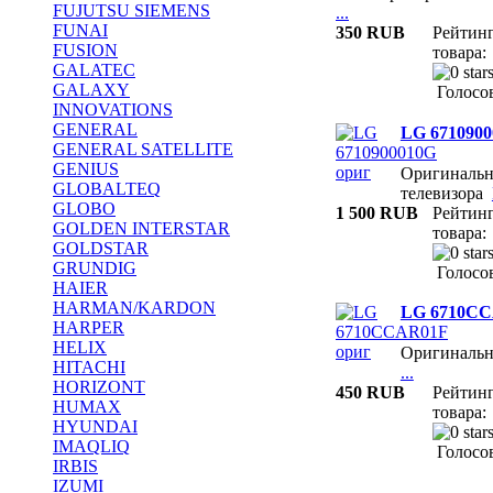
FUJUTSU SIEMENS
...
FUNAI
350 RUB
Рейтин
FUSION
товара:
GALATEC
GALAXY
Голосов
INNOVATIONS
GENERAL
LG 6710900
GENERAL SATELLITE
GENIUS
Оригинальн
GLOBALTEQ
телевизора
GLOBO
1 500 RUB
Рейтин
GOLDEN INTERSTAR
товара:
GOLDSTAR
GRUNDIG
Голосов
HAIER
HARMAN/KARDON
LG 6710CC
HARPER
HELIX
Оригиналь
HITACHI
...
HORIZONT
450 RUB
Рейтин
HUMAX
товара:
HYUNDAI
IMAQLIQ
Голосов
IRBIS
IZUMI