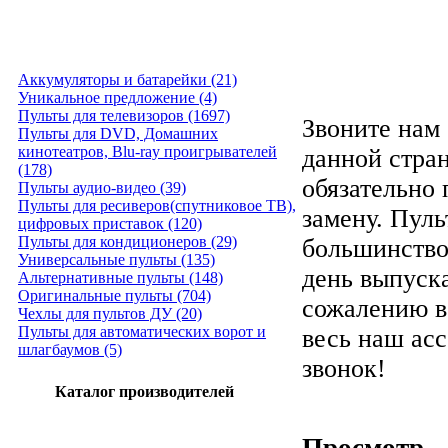
Аккумуляторы и батарейки (21)
Уникальное предложение (4)
Пульты для телевизоров (1697)
Звоните нам 
Пульты для DVD, Домашних
кинотеатров, Blu-ray проигрывателей
данной стра
(178)
обязательно
Пульты аудио-видео (39)
Пульты для ресиверов(спутниковое ТВ),
замену. Пуль
цифровых приставок (120)
Пульты для кондиционеров (29)
большинство
Универсальные пульты (135)
день выпуска
Альтернативные пульты (148)
Оригинальные пульты (704)
сожалению в
Чехлы для пультов ДУ (20)
Пульты для автоматических ворот и
весь наш ас
шлагбаумов (5)
звонок!
Каталог производителей
Просмотр