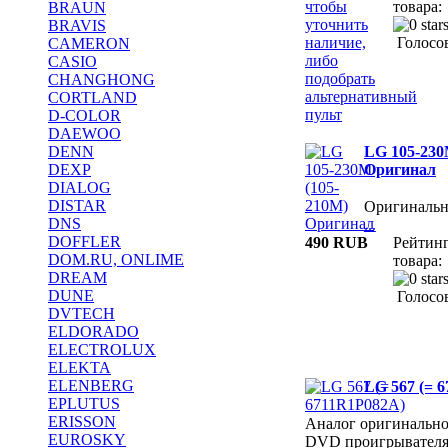
чтобы
товара:
BRAUN
уточнить
BRAVIS
наличие,
Голосов
CAMERON
либо
CASIO
подобрать
CHANGHONG
альтернативный
CORTLAND
пульт
D-COLOR
DAEWOO
DENN
LG 105-230
DEXP
Оригинал
DIALOG
DISTAR
Оригиналь
DNS
...
DOFFLER
490 RUB
Рейтин
DOM.RU, ONLIME
товара:
DREAM
DUNE
Голосов
DVTECH
ELDORADO
ELECTROLUX
ELEKTA
ELENBERG
LG 567 (= 
EPLUTUS
ERISSON
Аналог оригинально
EUROSKY
DVD проигрывате