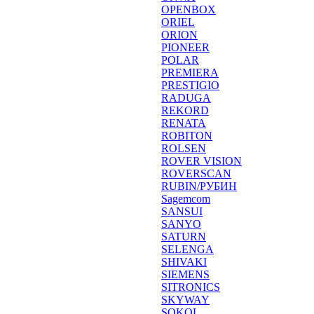
OPENBOX
ORIEL
ORION
PIONEER
POLAR
PREMIERA
PRESTIGIO
RADUGA
REKORD
RENATA
ROBITON
ROLSEN
ROVER VISION
ROVERSCAN
RUBIN/РУБИН
Sagemcom
SANSUI
SANYO
SATURN
SELENGA
SHIVAKI
SIEMENS
SITRONICS
SKYWAY
SOKOL