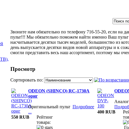
Звоните нам обязательно по телефону 716-55-20, если на 
пульт!!! Мы обязательно поможем найти именно Ваш пульт 
насчитывается десятки тысяч моделей, большинство из кот
ей
день выпускается десятки видов новой аппаратуры и к сож
смогли представить весь наш ассортимент, поэтому мы оче
ТВ),
Просмотр
Сортировать по:
ODEON (SHINCO) RC-1730A
ODEON
ориг
Аналог
Оригинальный пульт
Подробнее
Подробн
...
400 RUB
Ре
550 RUB
Рейтинг
тов
товара:
Го