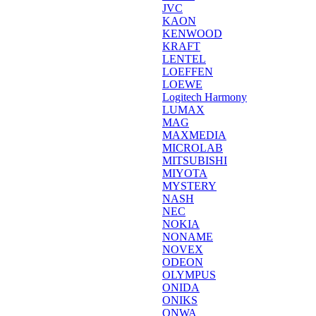
JVC
KAON
KENWOOD
KRAFT
LENTEL
LOEFFEN
LOEWE
Logitech Harmony
LUMAX
MAG
MAXMEDIA
MICROLAB
MITSUBISHI
MIYOTA
MYSTERY
NASH
NEC
NOKIA
NONAME
NOVEX
ODEON
OLYMPUS
ONIDA
ONIKS
ONWA