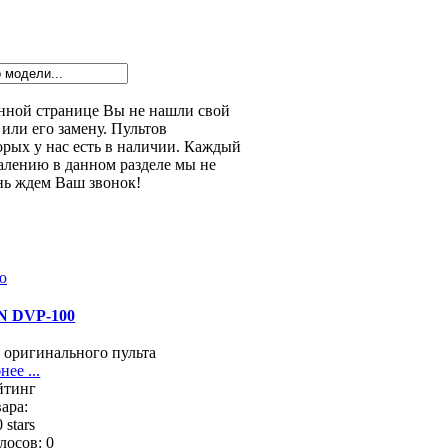
данной странице Вы не нашли свой
или его замену. Пультов
орых у нас есть в наличии. Каждый
алению в данном разделе мы не
нь ждем Ваш звонок!
 DVP-100
 оригинального пульта
ее ...
йтинг
ара:
лосов: 0