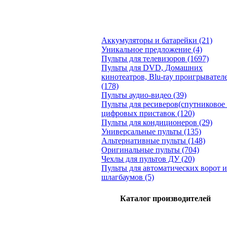
Аккумуляторы и батарейки (21)
Уникальное предложение (4)
Пульты для телевизоров (1697)
Пульты для DVD, Домашних
кинотеатров, Blu-ray проигрывател
(178)
Пульты аудио-видео (39)
Пульты для ресиверов(спутниковое 
цифровых приставок (120)
Пульты для кондиционеров (29)
Универсальные пульты (135)
Альтернативные пульты (148)
Оригинальные пульты (704)
Чехлы для пультов ДУ (20)
Пульты для автоматических ворот и
шлагбаумов (5)
Каталог производителей