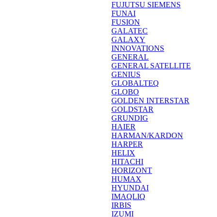
FUJUTSU SIEMENS
FUNAI
FUSION
GALATEC
GALAXY
INNOVATIONS
GENERAL
GENERAL SATELLITE
GENIUS
GLOBALTEQ
GLOBO
GOLDEN INTERSTAR
GOLDSTAR
GRUNDIG
HAIER
HARMAN/KARDON
HARPER
HELIX
HITACHI
HORIZONT
HUMAX
HYUNDAI
IMAQLIQ
IRBIS
IZUMI