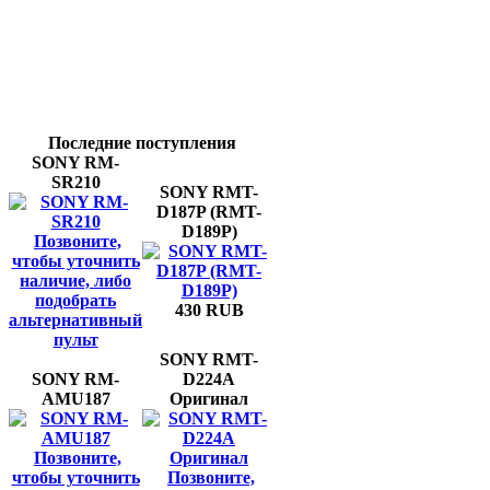
Последние поступления
SONY RM-
SR210
SONY RMT-
D187P (RMT-
D189P)
Позвоните,
чтобы уточнить
наличие, либо
подобрать
430 RUB
альтернативный
пульт
SONY RMT-
SONY RM-
D224A
AMU187
Оригинал
Позвоните,
чтобы уточнить
Позвоните,