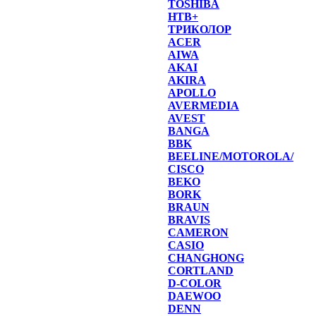
TOSHIBA
НТВ+
ТРИКОЛОР
ACER
AIWA
AKAI
AKIRA
APOLLO
AVERMEDIA
AVEST
BANGA
BBK
BEELINE/MOTOROLA/
CISCO
BEKO
BORK
BRAUN
BRAVIS
CAMERON
CASIO
CHANGHONG
CORTLAND
D-COLOR
DAEWOO
DENN