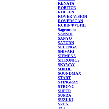
RENATA
ROBITON
ROLSEN
ROVER VISION
ROVERSCAN
RUBIN/РУБИН
Sagemcom
SANSUI
SANYO
SATURN
SELENGA
SHIVAKI
SIEMENS
SITRONICS
SKYWAY
SOKOL
SOUNDMAX
START
STINGRAY
STRONG
SUPER
SUPRA
SUZUKI
SVEN
TCL