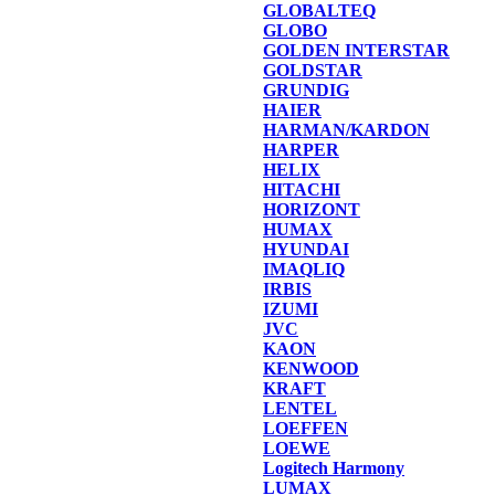
GLOBALTEQ
GLOBO
GOLDEN INTERSTAR
GOLDSTAR
GRUNDIG
HAIER
HARMAN/KARDON
HARPER
HELIX
HITACHI
HORIZONT
HUMAX
HYUNDAI
IMAQLIQ
IRBIS
IZUMI
JVC
KAON
KENWOOD
KRAFT
LENTEL
LOEFFEN
LOEWE
Logitech Harmony
LUMAX