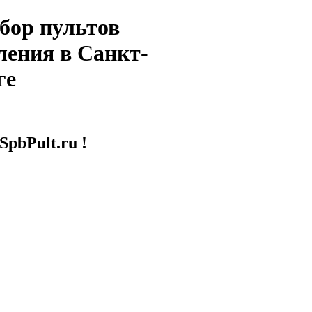
бор пультов
ления в Санкт-
ге
SpbPult.ru !