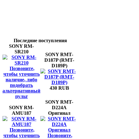
Последние поступления
SONY RM-
SR210
SONY RMT-
D187P (RMT-
D189P)
Позвоните,
чтобы уточнить
наличие, либо
подобрать
430 RUB
альтернативный
пульт
SONY RMT-
SONY RM-
D224A
AMU187
Оригинал
Позвоните,
чтобы уточнить
Позвоните,