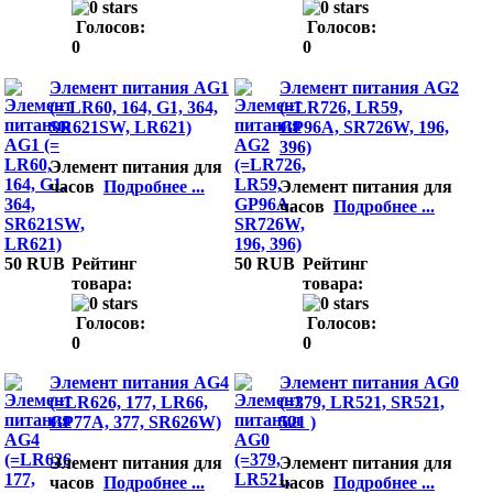
Голосов:
Голосов:
0
0
Элемент питания AG1
Элемент питания AG2
(= LR60, 164, G1, 364,
(=LR726, LR59,
SR621SW, LR621)
GP96A, SR726W, 196,
396)
Элемент питания для
часов
Подробнее ...
Элемент питания для
часов
Подробнее ...
50 RUB
Рейтинг
50 RUB
Рейтинг
товара:
товара:
Голосов:
Голосов:
0
0
Элемент питания AG4
Элемент питания AG0
(=LR626, 177, LR66,
(=379, LR521, SR521,
GP77A, 377, SR626W)
521 )
Элемент питания для
Элемент питания для
часов
Подробнее ...
часов
Подробнее ...