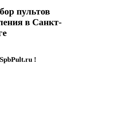
бор пультов
ления в Санкт-
ге
SpbPult.ru !