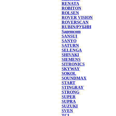
RENATA
ROBITON
ROLSEN
ROVER VISION
ROVERSCAN
RUBIN/РУБИН
Sagemcom
SANSUI
SANYO
SATURN
SELENGA
SHIVAKI
SIEMENS
SITRONICS
SKYWAY
SOKOL
SOUNDMAX
START
STINGRAY
STRONG
SUPER
SUPRA
SUZUKI
SVEN
TCL