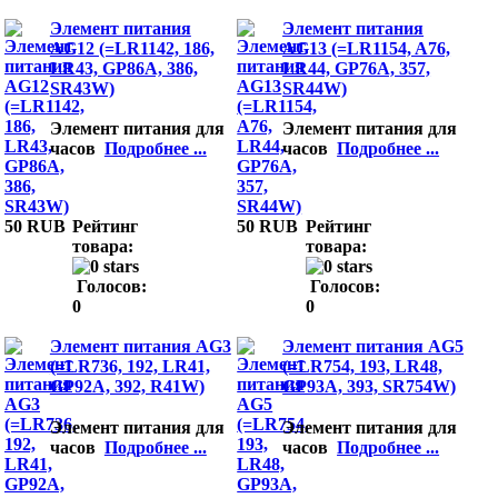
Элемент питания
Элемент питания
AG12 (=LR1142, 186,
AG13 (=LR1154, A76,
LR43, GP86A, 386,
LR44, GP76A, 357,
SR43W)
SR44W)
Элемент питания для
Элемент питания для
часов
Подробнее ...
часов
Подробнее ...
50 RUB
Рейтинг
50 RUB
Рейтинг
товара:
товара:
Голосов:
Голосов:
0
0
Элемент питания AG3
Элемент питания AG5
(=LR736, 192, LR41,
(=LR754, 193, LR48,
GP92A, 392, R41W)
GP93A, 393, SR754W)
Элемент питания для
Элемент питания для
часов
Подробнее ...
часов
Подробнее ...