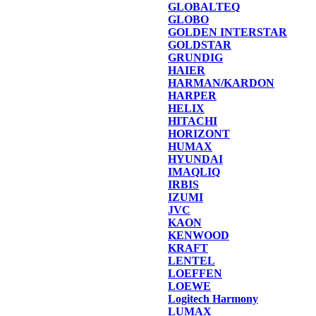
GLOBALTEQ
GLOBO
GOLDEN INTERSTAR
GOLDSTAR
GRUNDIG
HAIER
HARMAN/KARDON
HARPER
HELIX
HITACHI
HORIZONT
HUMAX
HYUNDAI
IMAQLIQ
IRBIS
IZUMI
JVC
KAON
KENWOOD
KRAFT
LENTEL
LOEFFEN
LOEWE
Logitech Harmony
LUMAX