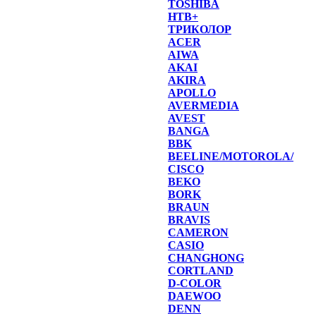
TOSHIBA
НТВ+
ТРИКОЛОР
ACER
AIWA
AKAI
AKIRA
APOLLO
AVERMEDIA
AVEST
BANGA
BBK
BEELINE/MOTOROLA/
CISCO
BEKO
BORK
BRAUN
BRAVIS
CAMERON
CASIO
CHANGHONG
CORTLAND
D-COLOR
DAEWOO
DENN