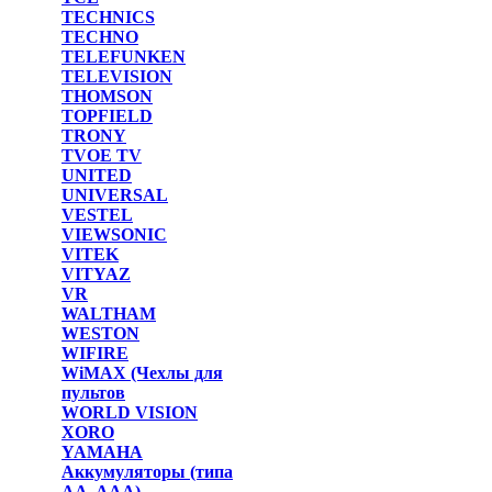
TECHNICS
TECHNO
TELEFUNKEN
TELEVISION
THOMSON
TOPFIELD
TRONY
TVOE TV
UNITED
UNIVERSAL
VESTEL
VIEWSONIC
VITEK
VITYAZ
VR
WALTHAM
WESTON
WIFIRE
WiMAX (Чехлы для
пультов
WORLD VISION
XORO
YAMAHA
Аккумуляторы (типа
AA, AAA)