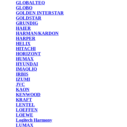
GLOBALTEQ
GLOBO
GOLDEN INTERSTAR
GOLDSTAR
GRUNDIG
HAIER
HARMAN/KARDON
HARPER
HELIX
HITACHI
HORIZONT
HUMAX
HYUNDAI
IMAQLIQ
IRBIS
IZUMI
JVC
KAON
KENWOOD
KRAFT
LENTEL
LOEFFEN
LOEWE
Logitech Harmony
LUMAX