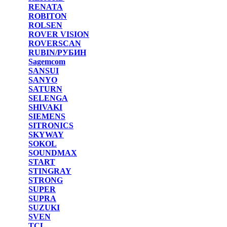
RENATA
ROBITON
ROLSEN
ROVER VISION
ROVERSCAN
RUBIN/РУБИН
Sagemcom
SANSUI
SANYO
SATURN
SELENGA
SHIVAKI
SIEMENS
SITRONICS
SKYWAY
SOKOL
SOUNDMAX
START
STINGRAY
STRONG
SUPER
SUPRA
SUZUKI
SVEN
TCL