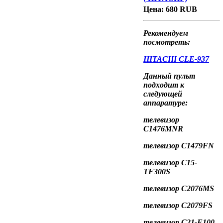
Цена:
680 RUB
Рекомендуем
посмотреть:
HITACHI
CLE
-937
Данный пульт
подходит к
следующей
аппаратуре:
телевизор
C1476MNR
телевизор C1479FN
телевизор C15-
TF300S
телевизор C2076MS
телевизор C2079FS
телевизор C21-F100