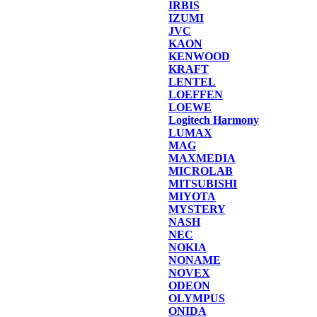
IRBIS
IZUMI
JVC
KAON
KENWOOD
KRAFT
LENTEL
LOEFFEN
LOEWE
Logitech Harmony
LUMAX
MAG
MAXMEDIA
MICROLAB
MITSUBISHI
MIYOTA
MYSTERY
NASH
NEC
NOKIA
NONAME
NOVEX
ODEON
OLYMPUS
ONIDA