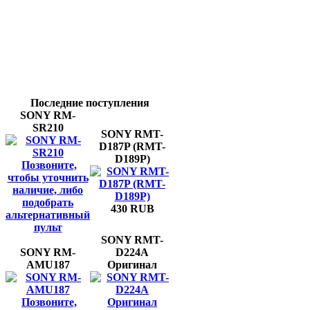
Последние поступления
SONY RM-
SR210
SONY RMT-
D187P (RMT-
D189P)
Позвоните,
чтобы уточнить
наличие, либо
подобрать
430 RUB
альтернативный
пульт
SONY RMT-
SONY RM-
D224A
AMU187
Оригинал
Позвоните,