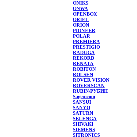
ONIKS
ONWA
OPENBOX
ORIEL
ORION
PIONEER
POLAR
PREMIERA
PRESTIGIO
RADUGA
REKORD
RENATA
ROBITON
ROLSEN
ROVER VISION
ROVERSCAN
RUBIN/РУБИН
Sagemcom
SANSUI
SANYO
SATURN
SELENGA
SHIVAKI
SIEMENS
SITRONICS