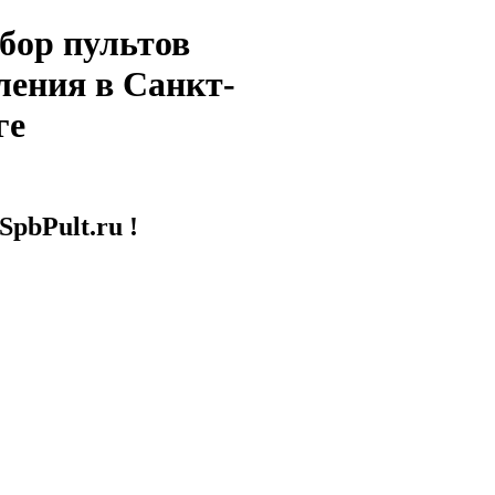
бор пультов
ления в Санкт-
ге
SpbPult.ru !