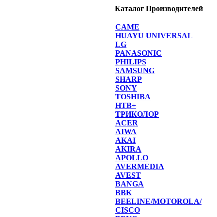
Каталог Производителей
CAME
HUAYU UNIVERSAL
LG
PANASONIC
PHILIPS
SAMSUNG
SHARP
SONY
TOSHIBA
НТВ+
ТРИКОЛОР
ACER
AIWA
AKAI
AKIRA
APOLLO
AVERMEDIA
AVEST
BANGA
BBK
BEELINE/MOTOROLA/
CISCO