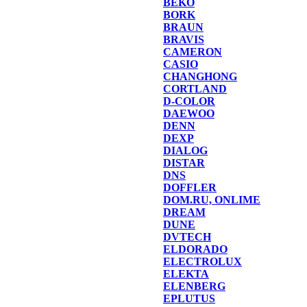
BEKO
BORK
BRAUN
BRAVIS
CAMERON
CASIO
CHANGHONG
CORTLAND
D-COLOR
DAEWOO
DENN
DEXP
DIALOG
DISTAR
DNS
DOFFLER
DOM.RU, ONLIME
DREAM
DUNE
DVTECH
ELDORADO
ELECTROLUX
ELEKTA
ELENBERG
EPLUTUS