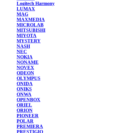
Logitech Harmony
LUMAX
MAG
MAXMEDIA
MICROLAB
MITSUBISHI
MIYOTA
MYSTERY
NASH
NEC
NOKIA
NONAME
NOVEX
ODEON
OLYMPUS
ONIDA
ONIKS
ONWA
OPENBOX
ORIEL
ORION
PIONEER
POLAR
PREMIERA
PRESTIGIO