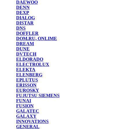
DAEWOO
DENN
DEXP
DIALOG
DISTAR
DNS
DOFFLER
DOM.RU, ONLIME
DREAM
DUNE
DVTECH
ELDORADO
ELECTROLUX
ELEKTA
ELENBERG
EPLUTUS
ERISSON
EUROSKY
FUJUTSU SIEMENS
FUNAI
FUSION
GALATEC
GALAXY
INNOVATIONS
GENERAL