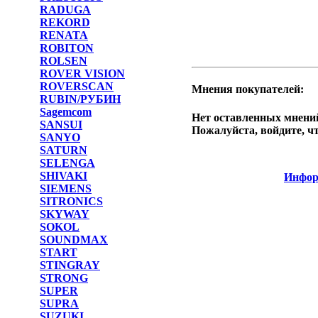
RADUGA
REKORD
RENATA
ROBITON
ROLSEN
ROVER VISION
ROVERSCAN
Мнения покупателей:
RUBIN/РУБИН
Sagemcom
Нет оставленных мнений
SANSUI
Пожалуйста, войдите, ч
SANYO
SATURN
SELENGA
SHIVAKI
Инфор
SIEMENS
SITRONICS
SKYWAY
SOKOL
SOUNDMAX
START
STINGRAY
STRONG
SUPER
SUPRA
SUZUKI