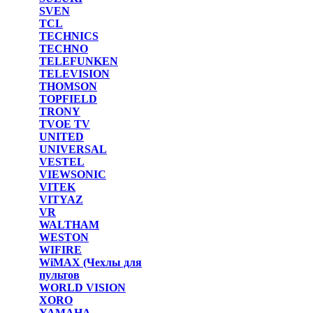
SVEN
TCL
TECHNICS
TECHNO
TELEFUNKEN
TELEVISION
THOMSON
TOPFIELD
TRONY
TVOE TV
UNITED
UNIVERSAL
VESTEL
VIEWSONIC
VITEK
VITYAZ
VR
WALTHAM
WESTON
WIFIRE
WiMAX (Чехлы для
пультов
WORLD VISION
XORO
YAMAHA