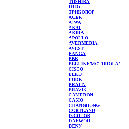
TOSHIBA
НТВ+
ТРИКОЛОР
ACER
AIWA
AKAI
AKIRA
APOLLO
AVERMEDIA
AVEST
BANGA
BBK
BEELINE/MOTOROLA/
CISCO
BEKO
BORK
BRAUN
BRAVIS
CAMERON
CASIO
CHANGHONG
CORTLAND
D-COLOR
DAEWOO
DENN