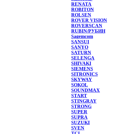
RENATA
ROBITON
ROLSEN
ROVER VISION
ROVERSCAN
RUBIN/РУБИН
Sagemcom
SANSUI
SANYO
SATURN
SELENGA
SHIVAKI
SIEMENS
SITRONICS
SKYWAY
SOKOL
SOUNDMAX
START
STINGRAY
STRONG
SUPER
SUPRA
SUZUKI
SVEN
TCL