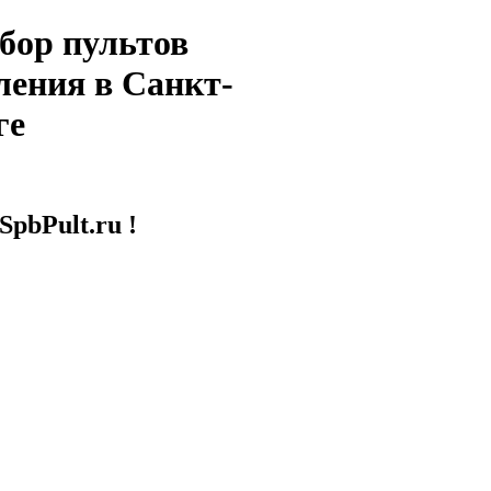
бор пультов
ления в Санкт-
ге
SpbPult.ru !