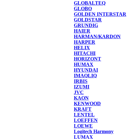
GLOBALTEQ
GLOBO
GOLDEN INTERSTAR
GOLDSTAR
GRUNDIG
HAIER
HARMAN/KARDON
HARPER
HELIX
HITACHI
HORIZONT
HUMAX
HYUNDAI
IMAQLIQ
IRBIS
IZUMI
JVC
KAON
KENWOOD
KRAFT
LENTEL
LOEFFEN
LOEWE
Logitech Harmony
LUMAX