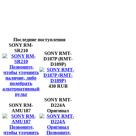
Последние поступления
SONY RM-
SR210
SONY RMT-
D187P (RMT-
D189P)
Позвоните,
чтобы уточнить
наличие, либо
подобрать
430 RUB
альтернативный
пульт
SONY RMT-
SONY RM-
D224A
AMU187
Оригинал
Позвоните,
чтобы уточнить
Позвоните,