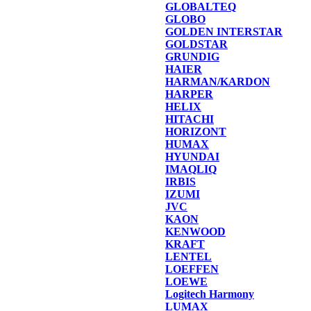
GLOBALTEQ
GLOBO
GOLDEN INTERSTAR
GOLDSTAR
GRUNDIG
HAIER
HARMAN/KARDON
HARPER
HELIX
HITACHI
HORIZONT
HUMAX
HYUNDAI
IMAQLIQ
IRBIS
IZUMI
JVC
KAON
KENWOOD
KRAFT
LENTEL
LOEFFEN
LOEWE
Logitech Harmony
LUMAX