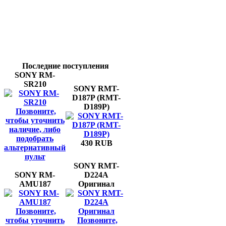
Последние поступления
SONY RM-
SR210
SONY RMT-
D187P (RMT-
D189P)
Позвоните,
чтобы уточнить
наличие, либо
подобрать
430 RUB
альтернативный
пульт
SONY RMT-
SONY RM-
D224A
AMU187
Оригинал
Позвоните,
чтобы уточнить
Позвоните,