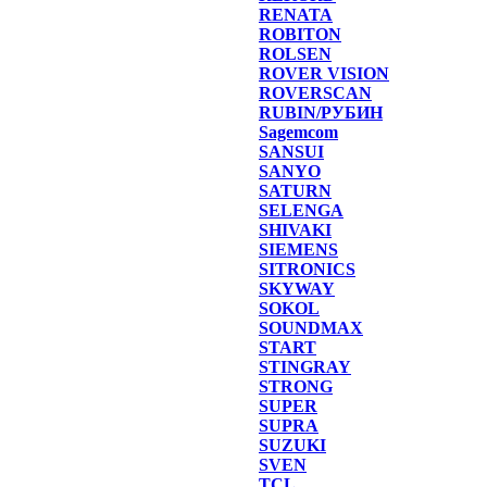
RENATA
ROBITON
ROLSEN
ROVER VISION
ROVERSCAN
RUBIN/РУБИН
Sagemcom
SANSUI
SANYO
SATURN
SELENGA
SHIVAKI
SIEMENS
SITRONICS
SKYWAY
SOKOL
SOUNDMAX
START
STINGRAY
STRONG
SUPER
SUPRA
SUZUKI
SVEN
TCL