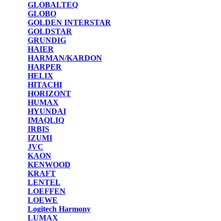
GLOBALTEQ
GLOBO
GOLDEN INTERSTAR
GOLDSTAR
GRUNDIG
HAIER
HARMAN/KARDON
HARPER
HELIX
HITACHI
HORIZONT
HUMAX
HYUNDAI
IMAQLIQ
IRBIS
IZUMI
JVC
KAON
KENWOOD
KRAFT
LENTEL
LOEFFEN
LOEWE
Logitech Harmony
LUMAX