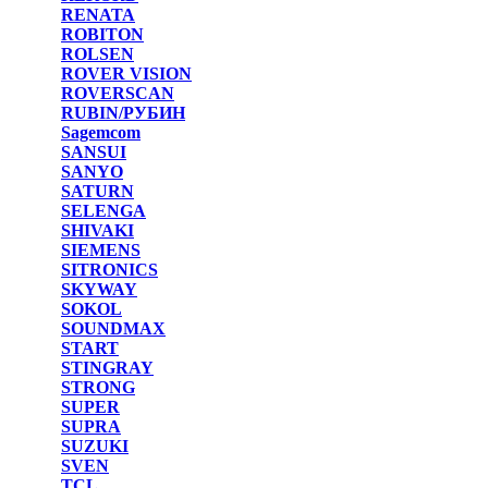
RENATA
ROBITON
ROLSEN
ROVER VISION
ROVERSCAN
RUBIN/РУБИН
Sagemcom
SANSUI
SANYO
SATURN
SELENGA
SHIVAKI
SIEMENS
SITRONICS
SKYWAY
SOKOL
SOUNDMAX
START
STINGRAY
STRONG
SUPER
SUPRA
SUZUKI
SVEN
TCL