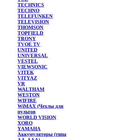
TECHNICS
TECHNO
TELEFUNKEN
TELEVISION
THOMSON
TOPFIELD
TRONY
TVOE TV
UNITED
UNIVERSAL
VESTEL
VIEWSONIC
VITEK
VITYAZ
VR
WALTHAM
WESTON
WIFIRE
WiMAX (Чехлы для
пультов
WORLD VISION
XORO
YAMAHA
Аккумуляторы (типа
AA, AAA)