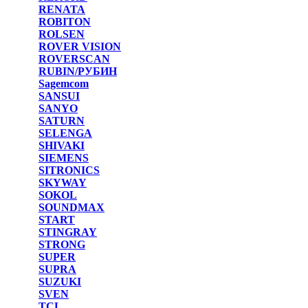
RENATA
ROBITON
ROLSEN
ROVER VISION
ROVERSCAN
RUBIN/РУБИН
Sagemcom
SANSUI
SANYO
SATURN
SELENGA
SHIVAKI
SIEMENS
SITRONICS
SKYWAY
SOKOL
SOUNDMAX
START
STINGRAY
STRONG
SUPER
SUPRA
SUZUKI
SVEN
TCL