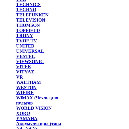
TECHNICS
TECHNO
TELEFUNKEN
TELEVISION
THOMSON
TOPFIELD
TRONY
TVOE TV
UNITED
UNIVERSAL
VESTEL
VIEWSONIC
VITEK
VITYAZ
VR
WALTHAM
WESTON
WIFIRE
WiMAX (Чехлы для
пультов
WORLD VISION
XORO
YAMAHA
Аккумуляторы (типа
AA, AAA)