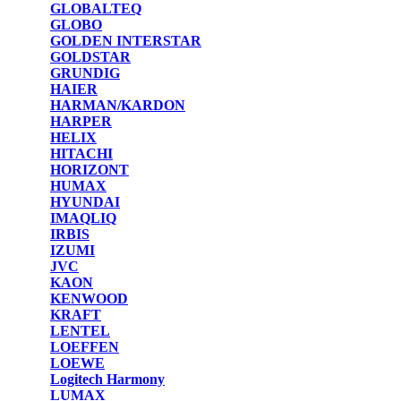
GLOBALTEQ
GLOBO
GOLDEN INTERSTAR
GOLDSTAR
GRUNDIG
HAIER
HARMAN/KARDON
HARPER
HELIX
HITACHI
HORIZONT
HUMAX
HYUNDAI
IMAQLIQ
IRBIS
IZUMI
JVC
KAON
KENWOOD
KRAFT
LENTEL
LOEFFEN
LOEWE
Logitech Harmony
LUMAX