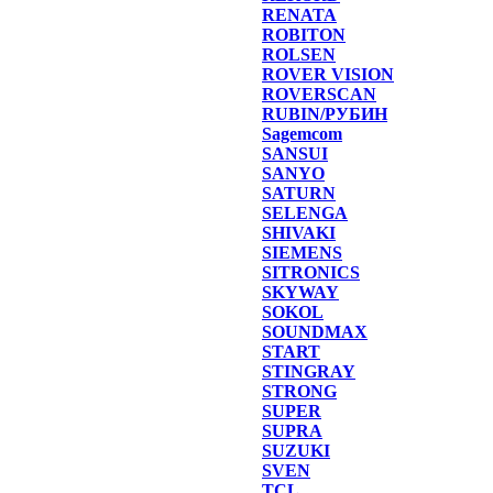
RENATA
ROBITON
ROLSEN
ROVER VISION
ROVERSCAN
RUBIN/РУБИН
Sagemcom
SANSUI
SANYO
SATURN
SELENGA
SHIVAKI
SIEMENS
SITRONICS
SKYWAY
SOKOL
SOUNDMAX
START
STINGRAY
STRONG
SUPER
SUPRA
SUZUKI
SVEN
TCL