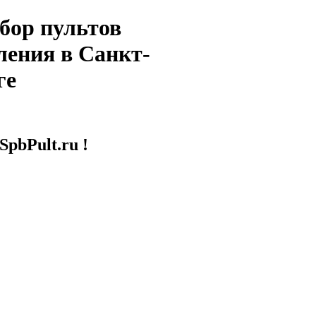
бор пультов
ления в Санкт-
ге
SpbPult.ru !