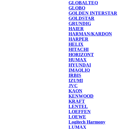
GLOBALTEQ
GLOBO
GOLDEN INTERSTAR
GOLDSTAR
GRUNDIG
HAIER
HARMAN/KARDON
HARPER
HELIX
HITACHI
HORIZONT
HUMAX
HYUNDAI
IMAQLIQ
IRBIS
IZUMI
JVC
KAON
KENWOOD
KRAFT
LENTEL
LOEFFEN
LOEWE
Logitech Harmony
LUMAX