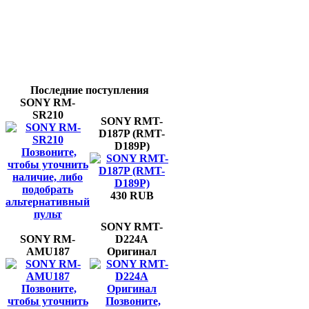
Последние поступления
SONY RM-
SR210
SONY RMT-
D187P (RMT-
D189P)
Позвоните,
чтобы уточнить
наличие, либо
подобрать
430 RUB
альтернативный
пульт
SONY RMT-
SONY RM-
D224A
AMU187
Оригинал
Позвоните,
чтобы уточнить
Позвоните,