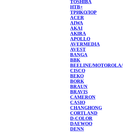
TOSHIBA
НТВ+
ТРИКОЛОР
ACER
AIWA
AKAI
AKIRA
APOLLO
AVERMEDIA
AVEST
BANGA
BBK
BEELINE/MOTOROLA/
CISCO
BEKO
BORK
BRAUN
BRAVIS
CAMERON
CASIO
CHANGHONG
CORTLAND
D-COLOR
DAEWOO
DENN