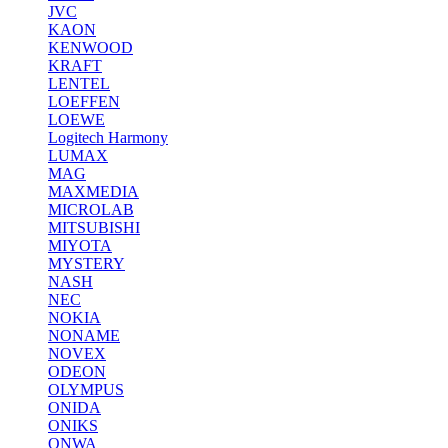
JVC
KAON
KENWOOD
KRAFT
LENTEL
LOEFFEN
LOEWE
Logitech Harmony
LUMAX
MAG
MAXMEDIA
MICROLAB
MITSUBISHI
MIYOTA
MYSTERY
NASH
NEC
NOKIA
NONAME
NOVEX
ODEON
OLYMPUS
ONIDA
ONIKS
ONWA