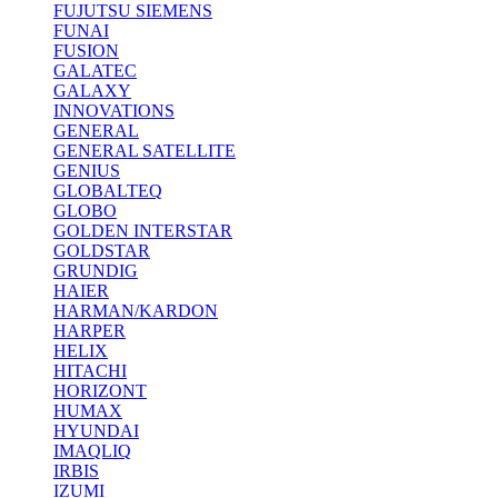
FUJUTSU SIEMENS
FUNAI
FUSION
GALATEC
GALAXY
INNOVATIONS
GENERAL
GENERAL SATELLITE
GENIUS
GLOBALTEQ
GLOBO
GOLDEN INTERSTAR
GOLDSTAR
GRUNDIG
HAIER
HARMAN/KARDON
HARPER
HELIX
HITACHI
HORIZONT
HUMAX
HYUNDAI
IMAQLIQ
IRBIS
IZUMI