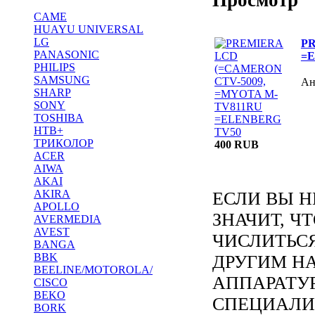
CAME
HUAYU UNIVERSAL
LG
PR
PANASONIC
=
PHILIPS
SAMSUNG
Ан
SHARP
SONY
TOSHIBA
НТВ+
ТРИКОЛОР
400 RUB
ACER
AIWA
AKAI
AKIRA
ЕСЛИ ВЫ Н
APOLLO
ЗНАЧИТ, Ч
AVERMEDIA
AVEST
ЧИСЛИТЬС
BANGA
BBK
ДРУГИМ Н
BEELINE/MOTOROLA/
АППАРАТУ
CISCO
BEKO
СПЕЦИАЛИ
BORK