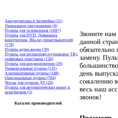
Аккумуляторы и батарейки (21)
Уникальное предложение (4)
Пульты для телевизоров (1697)
Звоните нам 
Пульты для DVD, Домашних
кинотеатров, Blu-ray проигрывателей
данной стра
(178)
обязательно
Пульты аудио-видео (39)
Пульты для ресиверов(спутниковое ТВ),
замену. Пуль
цифровых приставок (120)
Пульты для кондиционеров (29)
большинство
Универсальные пульты (135)
день выпуска
Альтернативные пульты (148)
Оригинальные пульты (704)
сожалению в
Чехлы для пультов ДУ (20)
Пульты для автоматических ворот и
весь наш ас
шлагбаумов (5)
звонок!
Каталог производителей
Просмотр