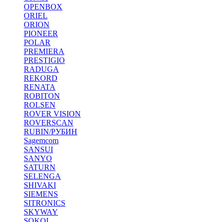
OPENBOX
ORIEL
ORION
PIONEER
POLAR
PREMIERA
PRESTIGIO
RADUGA
REKORD
RENATA
ROBITON
ROLSEN
ROVER VISION
ROVERSCAN
RUBIN/РУБИН
Sagemcom
SANSUI
SANYO
SATURN
SELENGA
SHIVAKI
SIEMENS
SITRONICS
SKYWAY
SOKOL