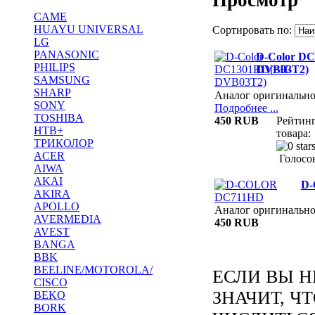
CAME
HUAYU UNIVERSAL
Сортировать по:
LG
PANASONIC
D-Color D
PHILIPS
DVB03T2)
SAMSUNG
SHARP
Аналог оригинально
SONY
Подробнее ...
TOSHIBA
450 RUB
Рейтин
НТВ+
товара:
ТРИКОЛОР
ACER
Голосов
AIWA
AKAI
D
AKIRA
APOLLO
Аналог оригинальн
AVERMEDIA
450 RUB
AVEST
BANGA
BBK
BEELINE/MOTOROLA/
ЕСЛИ ВЫ Н
CISCO
ЗНАЧИТ, Ч
BEKO
BORK