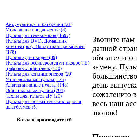
Аккумуляторы и батарейки (21)
Уникальное предложение (4)
Пульты для телевизоров (1697)
Звоните нам 
Пульты для DVD, Домашних
кинотеатров, Blu-ray проигрывателей
данной стра
(178)
обязательно
Пульты аудио-видео (39)
Пульты для ресиверов(спутниковое ТВ),
замену. Пуль
цифровых приставок (120)
Пульты для кондиционеров (29)
большинство
Универсальные пульты (135)
день выпуска
Альтернативные пульты (148)
Оригинальные пульты (704)
сожалению в
Чехлы для пультов ДУ (20)
Пульты для автоматических ворот и
весь наш ас
шлагбаумов (5)
звонок!
Каталог производителей
Просмотр