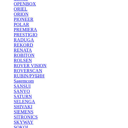
OPENBOX
ORIEL
ORION
PIONEER
POLAR
PREMIERA
PRESTIGIO
RADUGA
REKORD
RENATA
ROBITON
ROLSEN
ROVER VISION
ROVERSCAN
RUBIN/РУБИН
Sagemcom
SANSUI
SANYO
SATURN
SELENGA
SHIVAKI
SIEMENS
SITRONICS
SKYWAY
SOKOL