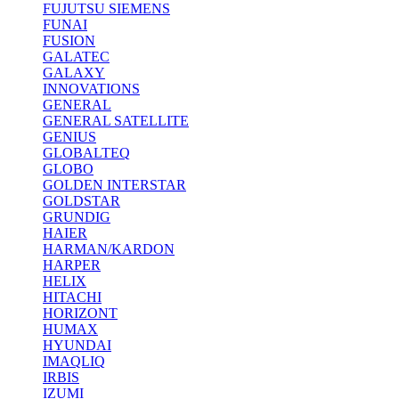
FUJUTSU SIEMENS
FUNAI
FUSION
GALATEC
GALAXY
INNOVATIONS
GENERAL
GENERAL SATELLITE
GENIUS
GLOBALTEQ
GLOBO
GOLDEN INTERSTAR
GOLDSTAR
GRUNDIG
HAIER
HARMAN/KARDON
HARPER
HELIX
HITACHI
HORIZONT
HUMAX
HYUNDAI
IMAQLIQ
IRBIS
IZUMI