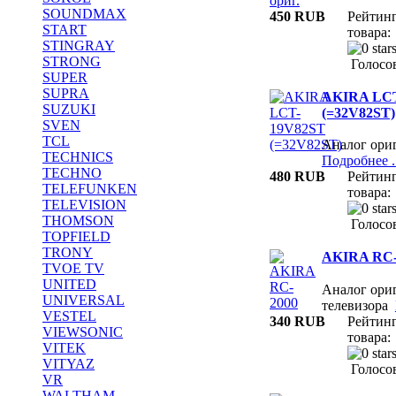
SOUNDMAX
450 RUB
Рейтин
START
товара:
STINGRAY
STRONG
Голосов
SUPER
SUPRA
AKIRA LC
SUZUKI
(=32V82ST)
SVEN
TCL
Аналог ори
TECHNICS
Подробнее ..
TECHNO
480 RUB
Рейтин
TELEFUNKEN
товара:
TELEVISION
THOMSON
Голосов
TOPFIELD
TRONY
AKIRA RC-
TVOE TV
UNITED
Аналог ориг
UNIVERSAL
телевизора
VESTEL
340 RUB
Рейтин
VIEWSONIC
товара:
VITEK
VITYAZ
Голосов
VR
WALTHAM