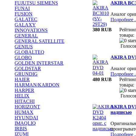
FUJUTSU SIEMENS
AKIRA BC3
FUNAI
FUSION
Аналог ори
GALATEC
Подробнее ..
GALAXY
380 RUB
Рейтин
INNOVATIONS
товара:
GENERAL
GENERAL SATELLITE
Голосов
GENIUS
GLOBALTEQ
AKIRA DVD
GLOBO
GOLDEN INTERSTAR
Аналог ори
GOLDSTAR
Подробнее ..
GRUNDIG
480 RUB
Рейтин
HAIER
товара:
HARMAN/KARDON
HARPER
Голосов
HELIX
HITACHI
HORIZONT
AKIRA DVD 
HUMAX
надписью
HYUNDAI
IMAQLIQ
Оригинальн
IRBIS
проигрыват
IZUMI
Подробнее ..