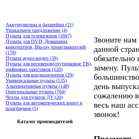
Аккумуляторы и батарейки (21)
Уникальное предложение (4)
Пульты для телевизоров (1697)
Звоните нам 
Пульты для DVD, Домашних
кинотеатров, Blu-ray проигрывателей
данной стра
(178)
обязательно
Пульты аудио-видео (39)
Пульты для ресиверов(спутниковое ТВ),
замену. Пуль
цифровых приставок (120)
Пульты для кондиционеров (29)
большинство
Универсальные пульты (135)
день выпуска
Альтернативные пульты (148)
Оригинальные пульты (704)
сожалению в
Чехлы для пультов ДУ (20)
Пульты для автоматических ворот и
весь наш ас
шлагбаумов (5)
звонок!
Каталог производителей
Просмотр