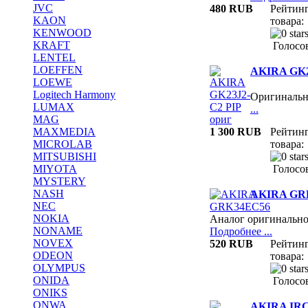
JVC
480 RUB
Рейтин
KAON
товара:
KENWOOD
KRAFT
Голосов
LENTEL
LOEFFEN
AKIRA GK2
LOEWE
Logitech Harmony
Оригиналь
LUMAX
...
MAG
1 300 RUB
Рейтин
MAXMEDIA
товара:
MICROLAB
MITSUBISHI
Голосов
MIYOTA
MYSTERY
NASH
AKIRA GR
NEC
NOKIA
Аналог оригинально
NONAME
Подробнее ...
NOVEX
520 RUB
Рейтин
ODEON
товара:
OLYMPUS
ONIDA
Голосов
ONIKS
ONWA
AKIRA IRC