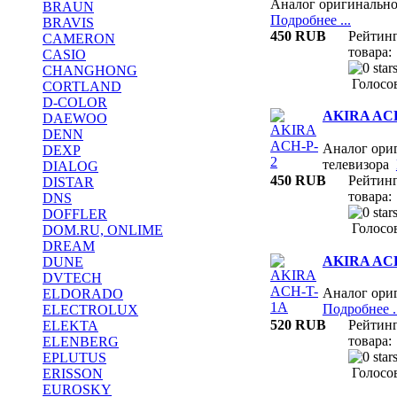
Аналог оригинально
BRAUN
Подробнее ...
BRAVIS
450 RUB
Рейтин
CAMERON
товара:
CASIO
CHANGHONG
Голосов
CORTLAND
D-COLOR
AKIRA ACH
DAEWOO
DENN
Аналог ориг
DEXP
телевизора
DIALOG
450 RUB
Рейтин
DISTAR
товара:
DNS
DOFFLER
Голосов
DOM.RU, ONLIME
DREAM
AKIRA AC
DUNE
DVTECH
Аналог ори
ELDORADO
Подробнее ..
ELECTROLUX
520 RUB
Рейтин
ELEKTA
товара:
ELENBERG
EPLUTUS
Голосов
ERISSON
EUROSKY