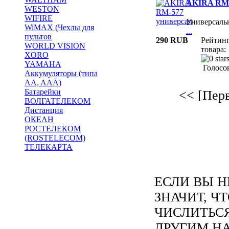
AKIRA RM-
WESTON
WIFIRE
Универсаль
WiMAX (Чехлы для
...
пультов
290 RUB
Рейтин
WORLD VISION
товара:
XORO
YAMAHA
Голосов
Аккумуляторы (типа
AA, AAA)
Батарейки
<< [Пер
ВОЛГАТЕЛЕКОМ
Дистанция
ОКЕАН
РОСТЕЛЕКОМ
(ROSTELECOM)
ТЕЛЕКАРТА
ЕСЛИ ВЫ Н
ЗНАЧИТ, Ч
ЧИСЛИТЬС
ДРУГИМ Н