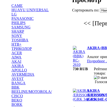
CAME
HUAYU UNIVERSAL
Сортировать по:
LG
PANASONIC
<< [Пер
PHILIPS
SAMSUNG
SHARP
SONY
TOSHIBA
НТВ+
AKIRA (BB
ТРИКОЛОР
ACER
Аналог ори
AIWA
Подробнее ..
AKAI
AKIRA
730 RUB
Рейтин
APOLLO
товара:
AVERMEDIA
AVEST
Голосов
BANGA
BBK
AKIRA
BEELINE/MOTOROLA/
/ERISSON
CISCO
(GRK 34E-
BEKO
BORK