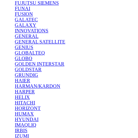
FUJUTSU SIEMENS
FUNAI
FUSION
GALATEC
GALAXY
INNOVATIONS
GENERAL
GENERAL SATELLITE
GENIUS
GLOBALTEQ
GLOBO
GOLDEN INTERSTAR
GOLDSTAR
GRUNDIG
HAIER
HARMAN/KARDON
HARPER
HELIX
HITACHI
HORIZONT
HUMAX
HYUNDAI
IMAQLIQ
IRBIS
IZUMI