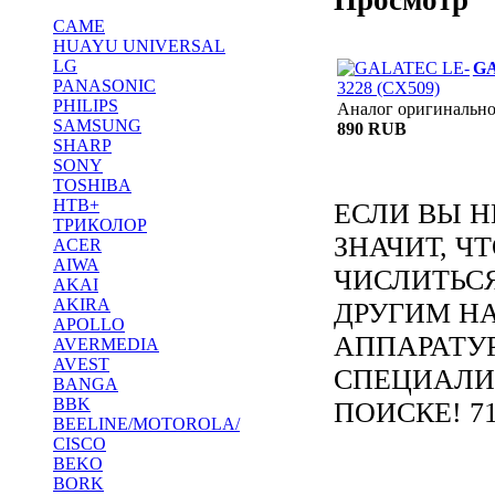
CAME
HUAYU UNIVERSAL
LG
GA
PANASONIC
PHILIPS
Аналог оригинальн
SAMSUNG
890 RUB
SHARP
SONY
TOSHIBA
НТВ+
ЕСЛИ ВЫ Н
ТРИКОЛОР
ЗНАЧИТ, Ч
ACER
AIWA
ЧИСЛИТЬС
AKAI
AKIRA
ДРУГИМ Н
APOLLO
АППАРАТУ
AVERMEDIA
AVEST
СПЕЦИАЛИ
BANGA
BBK
ПОИСКЕ! 71
BEELINE/MOTOROLA/
CISCO
BEKO
BORK