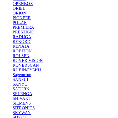
OPENBOX
ORIEL
ORION
PIONEER
POLAR
PREMIERA
PRESTIGIO
RADUGA
REKORD
RENATA
ROBITON
ROLSEN
ROVER VISION
ROVERSCAN
RUBIN/РУБИН
Sagemcom
SANSUI
SANYO
SATURN
SELENGA
SHIVAKI
SIEMENS
SITRONICS
SKYWAY
SOKOL