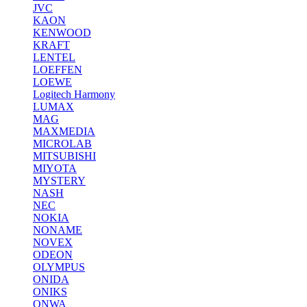
JVC
KAON
KENWOOD
KRAFT
LENTEL
LOEFFEN
LOEWE
Logitech Harmony
LUMAX
MAG
MAXMEDIA
MICROLAB
MITSUBISHI
MIYOTA
MYSTERY
NASH
NEC
NOKIA
NONAME
NOVEX
ODEON
OLYMPUS
ONIDA
ONIKS
ONWA