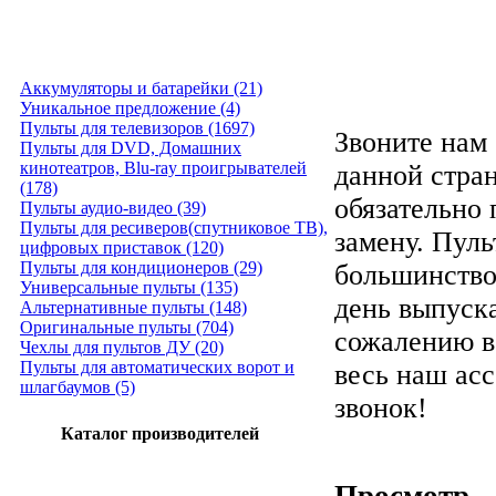
Аккумуляторы и батарейки (21)
Уникальное предложение (4)
Пульты для телевизоров (1697)
Звоните нам 
Пульты для DVD, Домашних
кинотеатров, Blu-ray проигрывателей
данной стра
(178)
обязательно
Пульты аудио-видео (39)
Пульты для ресиверов(спутниковое ТВ),
замену. Пуль
цифровых приставок (120)
Пульты для кондиционеров (29)
большинство
Универсальные пульты (135)
день выпуска
Альтернативные пульты (148)
Оригинальные пульты (704)
сожалению в
Чехлы для пультов ДУ (20)
Пульты для автоматических ворот и
весь наш ас
шлагбаумов (5)
звонок!
Каталог производителей
Просмотр