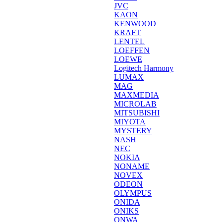
JVC
KAON
KENWOOD
KRAFT
LENTEL
LOEFFEN
LOEWE
Logitech Harmony
LUMAX
MAG
MAXMEDIA
MICROLAB
MITSUBISHI
MIYOTA
MYSTERY
NASH
NEC
NOKIA
NONAME
NOVEX
ODEON
OLYMPUS
ONIDA
ONIKS
ONWA