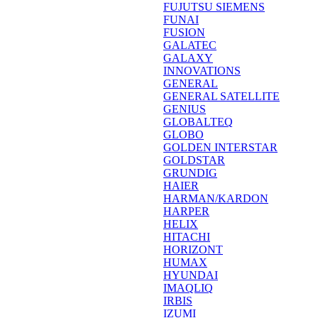
FUJUTSU SIEMENS
FUNAI
FUSION
GALATEC
GALAXY
INNOVATIONS
GENERAL
GENERAL SATELLITE
GENIUS
GLOBALTEQ
GLOBO
GOLDEN INTERSTAR
GOLDSTAR
GRUNDIG
HAIER
HARMAN/KARDON
HARPER
HELIX
HITACHI
HORIZONT
HUMAX
HYUNDAI
IMAQLIQ
IRBIS
IZUMI