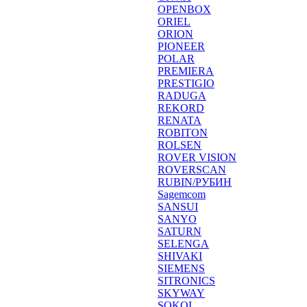
OPENBOX
ORIEL
ORION
PIONEER
POLAR
PREMIERA
PRESTIGIO
RADUGA
REKORD
RENATA
ROBITON
ROLSEN
ROVER VISION
ROVERSCAN
RUBIN/РУБИН
Sagemcom
SANSUI
SANYO
SATURN
SELENGA
SHIVAKI
SIEMENS
SITRONICS
SKYWAY
SOKOL