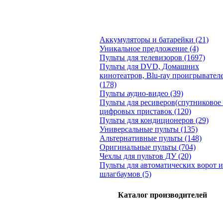
Аккумуляторы и батарейки (21)
Уникальное предложение (4)
Пульты для телевизоров (1697)
Пульты для DVD, Домашних
кинотеатров, Blu-ray проигрывател
(178)
Пульты аудио-видео (39)
Пульты для ресиверов(спутниковое 
цифровых приставок (120)
Пульты для кондиционеров (29)
Универсальные пульты (135)
Альтернативные пульты (148)
Оригинальные пульты (704)
Чехлы для пультов ДУ (20)
Пульты для автоматических ворот и
шлагбаумов (5)
Каталог производителей