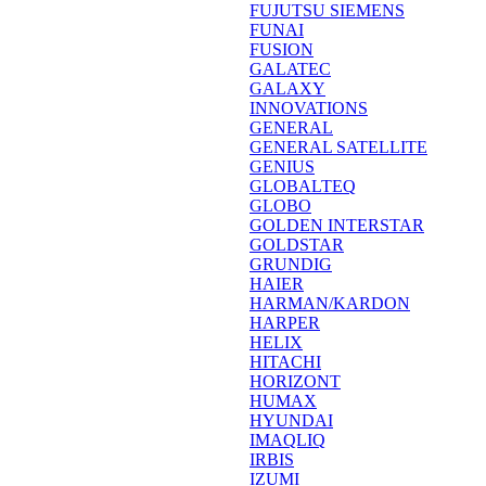
FUJUTSU SIEMENS
FUNAI
FUSION
GALATEC
GALAXY
INNOVATIONS
GENERAL
GENERAL SATELLITE
GENIUS
GLOBALTEQ
GLOBO
GOLDEN INTERSTAR
GOLDSTAR
GRUNDIG
HAIER
HARMAN/KARDON
HARPER
HELIX
HITACHI
HORIZONT
HUMAX
HYUNDAI
IMAQLIQ
IRBIS
IZUMI