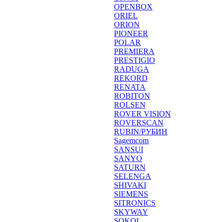
OPENBOX
ORIEL
ORION
PIONEER
POLAR
PREMIERA
PRESTIGIO
RADUGA
REKORD
RENATA
ROBITON
ROLSEN
ROVER VISION
ROVERSCAN
RUBIN/РУБИН
Sagemcom
SANSUI
SANYO
SATURN
SELENGA
SHIVAKI
SIEMENS
SITRONICS
SKYWAY
SOKOL