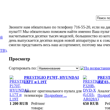
Звоните нам обязательно по телефону 716-55-20, если на 
пульт!!! Мы обязательно поможем найти именно Ваш пульт 
насчитывается десятки тысяч моделей, большинство из кот
ей
день выпускается десятки видов новой аппаратуры и к сож
смогли представить весь наш ассортимент, поэтому мы оче
ТВ),
Просмотр
Сортировать по:
PRESTIGIO P170T, HYUNDAI
PREST
L17T и L19T
(LC03
Аналог оригинального пульта для
Аналог
телевизора
Подробнее ...
Подробн
1 200 RUB
Рейтинг
650 RUB
Ре
товара:
тов