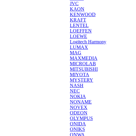
JVC
KAON
KENWOOD
KRAFT
LENTEL
LOEFFEN
LOEWE
Logitech Harmony
LUMAX
MAG
MAXMEDIA
MICROLAB
MITSUBISHI
MIYOTA
MYSTERY
NASH
NEC
NOKIA
NONAME
NOVEX
ODEON
OLYMPUS
ONIDA
ONIKS
ONWA