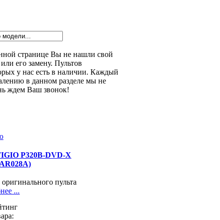
данной странице Вы не нашли свой
или его замену. Пультов
орых у нас есть в наличии. Каждый
алению в данном разделе мы не
нь ждем Ваш звонок!
IGIO P320B-DVD-X
-AR028A)
 оригинального пульта
ее ...
йтинг
ара: