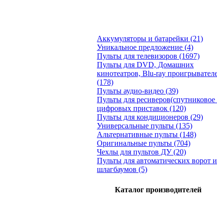
Аккумуляторы и батарейки (21)
Уникальное предложение (4)
Пульты для телевизоров (1697)
Пульты для DVD, Домашних
кинотеатров, Blu-ray проигрывател
(178)
Пульты аудио-видео (39)
Пульты для ресиверов(спутниковое 
цифровых приставок (120)
Пульты для кондиционеров (29)
Универсальные пульты (135)
Альтернативные пульты (148)
Оригинальные пульты (704)
Чехлы для пультов ДУ (20)
Пульты для автоматических ворот и
шлагбаумов (5)
Каталог производителей