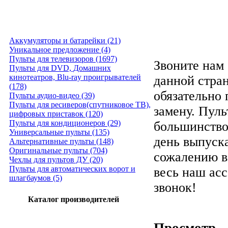
Аккумуляторы и батарейки (21)
Уникальное предложение (4)
Пульты для телевизоров (1697)
Звоните нам 
Пульты для DVD, Домашних
кинотеатров, Blu-ray проигрывателей
данной стра
(178)
обязательно
Пульты аудио-видео (39)
Пульты для ресиверов(спутниковое ТВ),
замену. Пуль
цифровых приставок (120)
Пульты для кондиционеров (29)
большинство
Универсальные пульты (135)
день выпуска
Альтернативные пульты (148)
Оригинальные пульты (704)
сожалению в
Чехлы для пультов ДУ (20)
Пульты для автоматических ворот и
весь наш ас
шлагбаумов (5)
звонок!
Каталог производителей
Просмотр