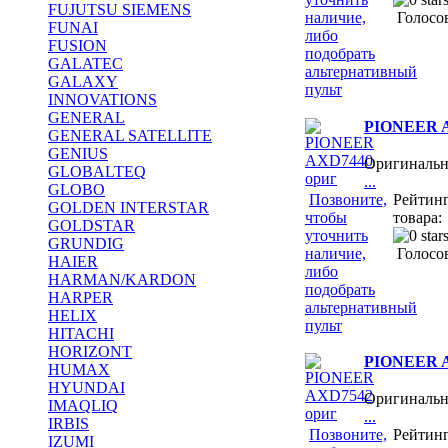
FUJUTSU SIEMENS
наличие,
Голосов
FUNAI
либо
FUSION
подобрать
GALATEC
альтернативный
GALAXY
пульт
INNOVATIONS
GENERAL
PIONEER A
GENERAL SATELLITE
GENIUS
Оригиналь
GLOBALTEQ
...
GLOBO
Позвоните,
Рейтин
GOLDEN INTERSTAR
чтобы
товара:
GOLDSTAR
уточнить
GRUNDIG
наличие,
Голосов
HAIER
либо
HARMAN/KARDON
подобрать
HARPER
альтернативный
HELIX
пульт
HITACHI
HORIZONT
PIONEER A
HUMAX
HYUNDAI
Оригиналь
IMAQLIQ
...
IRBIS
Позвоните,
Рейтин
IZUMI