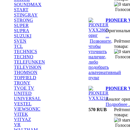
SOUNDMAX
Голосов
START
STINGRAY
PIONEER V
STRONG
SUPER
SUPRA
Оригиналь
SUZUKI
...
SVEN
Позвоните,
Рейтин
TCL
чтобы
товара:
TECHNICS
уточнить
TECHNO
наличие,
Голосов
TELEFUNKEN
либо
TELEVISION
подобрать
THOMSON
альтернативный
TOPFIELD
пульт
TRONY
TVOE TV
PIONEER 
UNITED
UNIVERSAL
Аналог ори
VESTEL
Подробнее ..
VIEWSONIC
570 RUB
Рейтин
VITEK
товара:
VITYAZ
VR
Голосов
WALTHAM