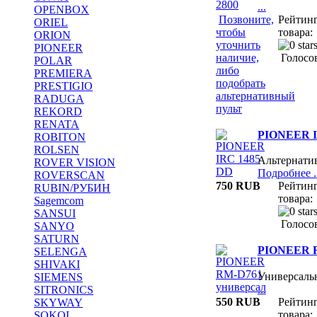
...
OPENBOX
Позвоните,
Рейтин
ORIEL
чтобы
товара:
ORION
уточнить
PIONEER
наличие,
Голосов
POLAR
либо
PREMIERA
подобрать
PRESTIGIO
альтернативный
RADUGA
пульт
REKORD
RENATA
PIONEER I
ROBITON
ROLSEN
Альтернати
ROVER VISION
Подробнее ..
ROVERSCAN
750 RUB
Рейтин
RUBIN/РУБИН
товара:
Sagemcom
SANSUI
Голосов
SANYO
SATURN
PIONEER R
SELENGA
SHIVAKI
Универсаль
SIEMENS
...
SITRONICS
550 RUB
Рейтин
SKYWAY
товара:
SOKOL