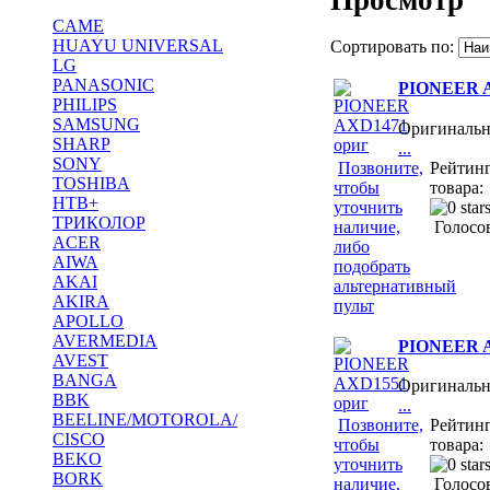
CAME
HUAYU UNIVERSAL
Сортировать по:
LG
PANASONIC
PIONEER A
PHILIPS
SAMSUNG
Оригиналь
SHARP
...
SONY
Позвоните,
Рейтин
TOSHIBA
чтобы
товара:
НТВ+
уточнить
ТРИКОЛОР
наличие,
Голосов
ACER
либо
AIWA
подобрать
AKAI
альтернативный
AKIRA
пульт
APOLLO
AVERMEDIA
PIONEER A
AVEST
BANGA
Оригиналь
BBK
...
BEELINE/MOTOROLA/
Позвоните,
Рейтин
CISCO
чтобы
товара:
BEKO
уточнить
BORK
наличие,
Голосов