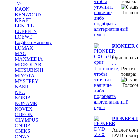
чтобы
товара:
JVC
уточнить
KAON
наличие,
Голосов
KENWOOD
либо
KRAFT
подобрать
LENTEL
альтернативный
LOEFFEN
пульт
LOEWE
Logitech Harmony
PIONEER C
LUMAX
MAG
Оригиналь
MAXMEDIA
...
MICROLAB
Позвоните,
Рейтин
MITSUBISHI
чтобы
товара:
MIYOTA
уточнить
MYSTERY
наличие,
Голосов
NASH
либо
NEC
подобрать
NOKIA
альтернативный
NONAME
пульт
NOVEX
ODEON
PIONEER 
OLYMPUS
ONIDA
Аналог ориг
ONIKS
DVD проиг
ONWA