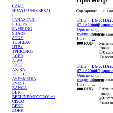
CAME
HUAYU UNIVERSAL
Сортировать по:
LG
PANASONIC
LG 6711A20
PHILIPS
кондиционе
SAMSUNG
SHARP
Оригиналь
SONY
...
TOSHIBA
800 RUB
Рейтин
НТВ+
товара:
ТРИКОЛОР
ACER
Голосов
AIWA
AKAI
LG 6711А20
AKIRA
кондиционе
APOLLO
AVERMEDIA
Оригиналь
AVEST
...
BANGA
800 RUB
Рейтин
BBK
товара:
BEELINE/MOTOROLA/
CISCO
Голосов
BEKO
BORK