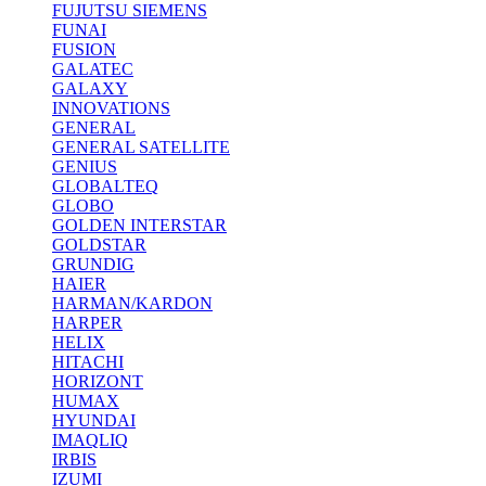
FUJUTSU SIEMENS
FUNAI
FUSION
GALATEC
GALAXY
INNOVATIONS
GENERAL
GENERAL SATELLITE
GENIUS
GLOBALTEQ
GLOBO
GOLDEN INTERSTAR
GOLDSTAR
GRUNDIG
HAIER
HARMAN/KARDON
HARPER
HELIX
HITACHI
HORIZONT
HUMAX
HYUNDAI
IMAQLIQ
IRBIS
IZUMI