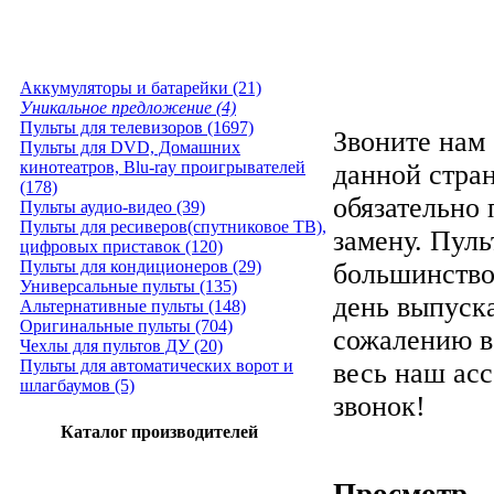
Аккумуляторы и батарейки (21)
Уникальное предложение (4)
Пульты для телевизоров (1697)
Звоните нам 
Пульты для DVD, Домашних
кинотеатров, Blu-ray проигрывателей
данной стра
(178)
обязательно
Пульты аудио-видео (39)
Пульты для ресиверов(спутниковое ТВ),
замену. Пуль
цифровых приставок (120)
Пульты для кондиционеров (29)
большинство
Универсальные пульты (135)
день выпуска
Альтернативные пульты (148)
Оригинальные пульты (704)
сожалению в
Чехлы для пультов ДУ (20)
Пульты для автоматических ворот и
весь наш ас
шлагбаумов (5)
звонок!
Каталог производителей
Просмотр