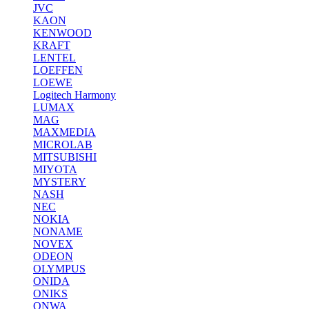
JVC
KAON
KENWOOD
KRAFT
LENTEL
LOEFFEN
LOEWE
Logitech Harmony
LUMAX
MAG
MAXMEDIA
MICROLAB
MITSUBISHI
MIYOTA
MYSTERY
NASH
NEC
NOKIA
NONAME
NOVEX
ODEON
OLYMPUS
ONIDA
ONIKS
ONWA