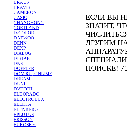
BRAUN
BRAVIS
CAMERON
ЕСЛИ ВЫ Н
CASIO
CHANGHONG
ЗНАЧИТ, Ч
CORTLAND
ЧИСЛИТЬС
D-COLOR
DAEWOO
ДРУГИМ Н
DENN
DEXP
АППАРАТУ
DIALOG
СПЕЦИАЛИ
DISTAR
DNS
ПОИСКЕ! 71
DOFFLER
DOM.RU, ONLIME
DREAM
DUNE
DVTECH
ELDORADO
ELECTROLUX
ELEKTA
ELENBERG
EPLUTUS
ERISSON
EUROSKY