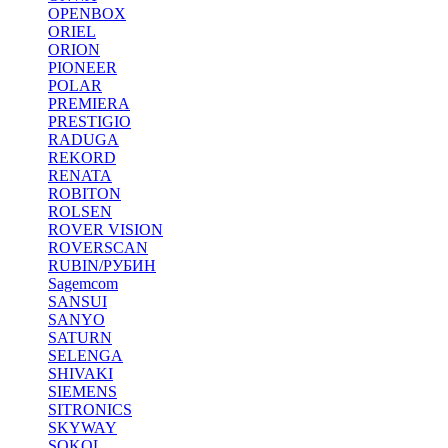
OPENBOX
ORIEL
ORION
PIONEER
POLAR
PREMIERA
PRESTIGIO
RADUGA
REKORD
RENATA
ROBITON
ROLSEN
ROVER VISION
ROVERSCAN
RUBIN/РУБИН
Sagemcom
SANSUI
SANYO
SATURN
SELENGA
SHIVAKI
SIEMENS
SITRONICS
SKYWAY
SOKOL