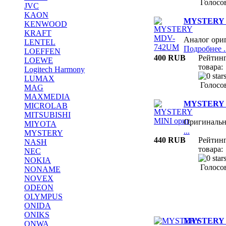
Голосов
JVC
KAON
MYSTERY 
KENWOOD
KRAFT
Аналог ори
LENTEL
Подробнее ..
LOEFFEN
400 RUB
Рейтин
LOEWE
товара:
Logitech Harmony
LUMAX
Голосов
MAG
MAXMEDIA
MYSTERY 
MICROLAB
MITSUBISHI
Оригиналь
MIYOTA
...
MYSTERY
440 RUB
Рейтин
NASH
товара:
NEC
NOKIA
Голосов
NONAME
NOVEX
ODEON
OLYMPUS
ONIDA
ONIKS
MYSTERY 
ONWA