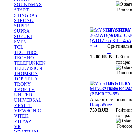
SOUNDMAX
Голосов
START
STINGRAY
STRONG
SUPER
MYSTERY 
SUPRA
(WD12165,K
SUZUKI
SVEN
Оригиналь
TCL
...
TECHNICS
1 200 RUB
Рейтин
TECHNO
товара:
TELEFUNKEN
TELEVISION
Голосов
THOMSON
TOPFIELD
MYSTERY 
TRONY
(BBKRC246
TVOE TV
UNITED
Аналог оригинально
UNIVERSAL
Подробнее ...
VESTEL
750 RUB
Рейтин
VIEWSONIC
товара:
VITEK
VITYAZ
Голосов
VR
WALTHAM