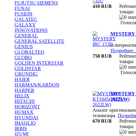
FUJUTSU SIEMENS
410 RUB
Рейтин
FUNAI
товара:
FUSION
GALATEC
Голосов
GALAXY
INNOVATIONS
MYSTERY 
GENERAL
GENERAL SATELLITE
Альтернати
GENIUS
Подробнее ..
GLOBALTEQ
750 RUB
Рейтин
GLOBO
товара:
GOLDEN INTERSTAR
GOLDSTAR
Голосов
GRUNDIG
HAIER
HARMAN/KARDON
HARPER
MYSTERY 
HELIX
2622LW)
HITACHI
HORIZONT
Аналог оригинально
HUMAX
телевизора
Подробне
HYUNDAI
670 RUB
Рейтин
IMAQLIQ
товара:
IRBIS
IZUMI