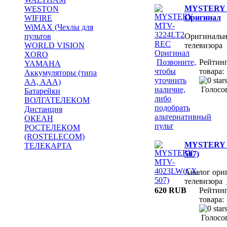
MYSTERY 
WESTON
Оригинал
WIFIRE
WiMAX (Чехлы для
Оригинальн
пультов
телевизор
WORLD VISION
XORO
Позвоните,
Рейтин
YAMAHA
чтобы
товара:
Аккумуляторы (типа
уточнить
AA, AAA)
наличие,
Голосов
Батарейки
либо
ВОЛГАТЕЛЕКОМ
подобрать
Дистанция
альтернативный
ОКЕАН
пульт
РОСТЕЛЕКОМ
(ROSTELECOM)
MYSTERY 
ТЕЛЕКАРТА
507)
Аналог ориг
телевизора
620 RUB
Рейтин
товара:
Голосов