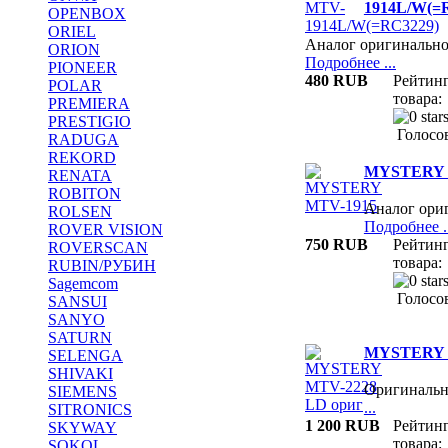
1914L/W(=
OPENBOX
ORIEL
Аналог оригинально
ORION
Подробнее ...
PIONEER
480 RUB
Рейтин
POLAR
товара:
PREMIERA
PRESTIGIO
Голосов
RADUGA
REKORD
MYSTERY 
RENATA
ROBITON
Аналог ори
ROLSEN
Подробнее ..
ROVER VISION
750 RUB
Рейтин
ROVERSCAN
товара:
RUBIN/РУБИН
Sagemcom
Голосов
SANSUI
SANYO
SATURN
MYSTERY M
SELENGA
SHIVAKI
Оригиналь
SIEMENS
...
SITRONICS
1 200 RUB
Рейтин
SKYWAY
товара:
SOKOL