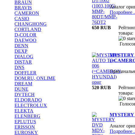
BRAUN
Аналог ори
BRAVIS
Подробнее ..
CAMERON
CASIO
CHANGHONG
650 RUB
Рейтин
CORTLAND
товара:
D-COLOR
DAEWOO
Голосов
DENN
DEXP
MYSTERY 
DIALOG
(=CAMERO
DISTAR
DNS
Оригиналь
DOFFLER
...
DOM.RU, ONLIME
DREAM
520 RUB
Рейтин
DUNE
товара:
DVTECH
ELDORADO
Голосов
ELECTROLUX
ELEKTA
MYSTERY 
ELENBERG
EPLUTUS
Аналог ори
ERISSON
Подробнее ..
EUROSKY