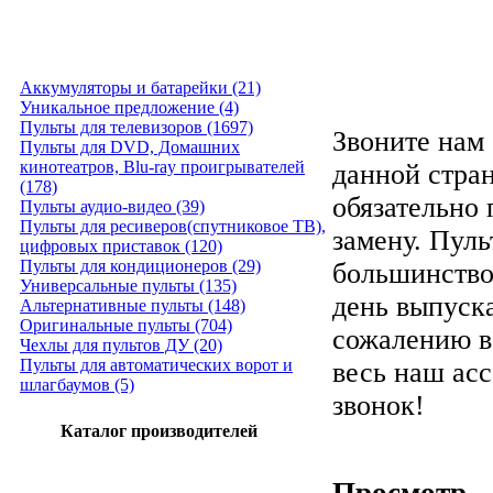
Аккумуляторы и батарейки (21)
Уникальное предложение (4)
Пульты для телевизоров (1697)
Звоните нам 
Пульты для DVD, Домашних
кинотеатров, Blu-ray проигрывателей
данной стра
(178)
обязательно
Пульты аудио-видео (39)
Пульты для ресиверов(спутниковое ТВ),
замену. Пуль
цифровых приставок (120)
Пульты для кондиционеров (29)
большинство
Универсальные пульты (135)
день выпуска
Альтернативные пульты (148)
Оригинальные пульты (704)
сожалению в
Чехлы для пультов ДУ (20)
Пульты для автоматических ворот и
весь наш ас
шлагбаумов (5)
звонок!
Каталог производителей
Просмотр