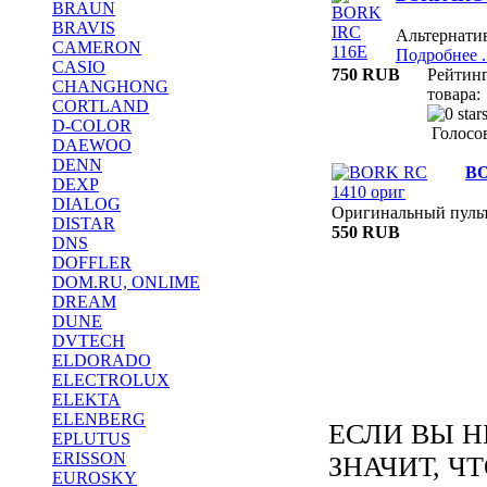
BRAUN
BRAVIS
Альтернат
CAMERON
Подробнее ..
CASIO
750 RUB
Рейтин
CHANGHONG
товара:
CORTLAND
D-COLOR
Голосов
DAEWOO
DENN
BO
DEXP
DIALOG
Оригинальный пул
DISTAR
550 RUB
DNS
DOFFLER
DOM.RU, ONLIME
DREAM
DUNE
DVTECH
ELDORADO
ELECTROLUX
ELEKTA
ELENBERG
ЕСЛИ ВЫ Н
EPLUTUS
ERISSON
ЗНАЧИТ, Ч
EUROSKY