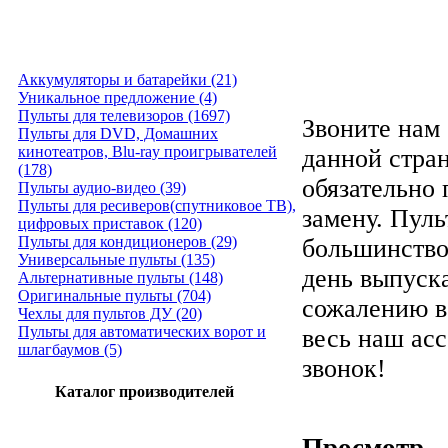
Аккумуляторы и батарейки (21)
Уникальное предложение (4)
Пульты для телевизоров (1697)
Звоните нам 
Пульты для DVD, Домашних
кинотеатров, Blu-ray проигрывателей
данной стра
(178)
обязательно
Пульты аудио-видео (39)
Пульты для ресиверов(спутниковое ТВ),
замену. Пуль
цифровых приставок (120)
Пульты для кондиционеров (29)
большинство
Универсальные пульты (135)
день выпуска
Альтернативные пульты (148)
Оригинальные пульты (704)
сожалению в
Чехлы для пультов ДУ (20)
Пульты для автоматических ворот и
весь наш ас
шлагбаумов (5)
звонок!
Каталог производителей
Просмотр