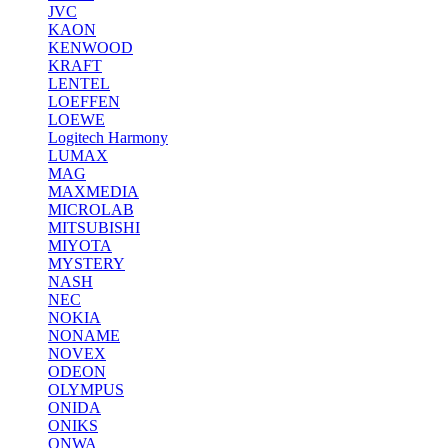
JVC
KAON
KENWOOD
KRAFT
LENTEL
LOEFFEN
LOEWE
Logitech Harmony
LUMAX
MAG
MAXMEDIA
MICROLAB
MITSUBISHI
MIYOTA
MYSTERY
NASH
NEC
NOKIA
NONAME
NOVEX
ODEON
OLYMPUS
ONIDA
ONIKS
ONWA