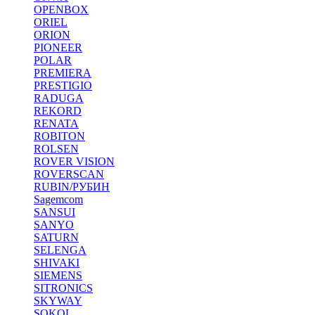
OPENBOX
ORIEL
ORION
PIONEER
POLAR
PREMIERA
PRESTIGIO
RADUGA
REKORD
RENATA
ROBITON
ROLSEN
ROVER VISION
ROVERSCAN
RUBIN/РУБИН
Sagemcom
SANSUI
SANYO
SATURN
SELENGA
SHIVAKI
SIEMENS
SITRONICS
SKYWAY
SOKOL