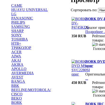
CAME
HUAYU UNIVERSAL
Сортировать по:
LG
PANASONIC
BORK DV-
PHILIPS
SAMSUNG
Аналог ори
SHARP
Подробнее ..
SONY
350 RUB
Рейтин
TOSHIBA
товара:
НТВ+
ТРИКОЛОР
Голосов
ACER
AIWA
AKAI
BORK DVD
AKIRA
ориг
APOLLO
AVERMEDIA
Оригиналь
AVEST
...
BANGA
450 RUB
Рейтин
BBK
товара:
BEELINE/MOTOROLA/
CISCO
Голосов
BEKO
BORK
BORK IRC 