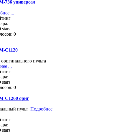
M-736 универсал
нее ...
йтинг
ара:
лосов: 0
M-C1120
 оригинального пульта
ее ...
йтинг
ара:
лосов: 0
M-C1260 ориг
нальный пульт
Подробнее
йтинг
ара: