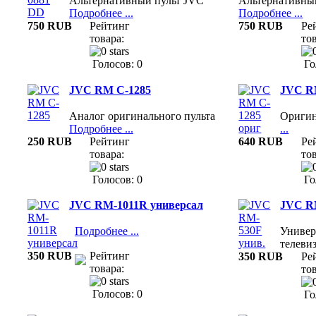
Альтернативный пульт JVC
Альтернативны
Подробнее ...
Подробнее ...
750 RUB
Рейтинг
750 RUB
Ре
товара:
тов
Голосов: 0
Го
JVC RM C-1285
JVC R
Аналог оригинального пульта
Ориги
Подробнее ...
...
250 RUB
Рейтинг
640 RUB
Ре
товара:
тов
Голосов: 0
Го
JVC RM-1011R универсал
JVC R
Подробнее ...
Универ
телеви
350 RUB
Рейтинг
350 RUB
Ре
товара:
тов
Голосов: 0
Го