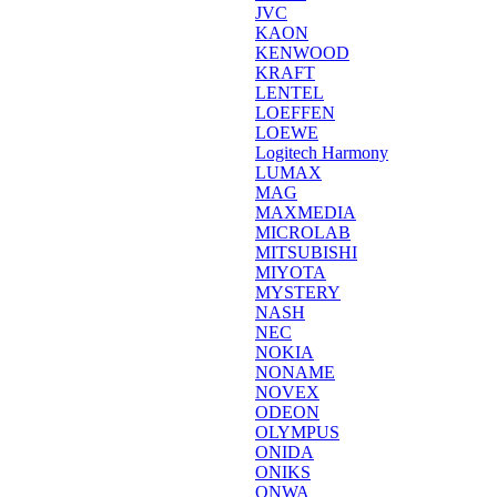
JVC
KAON
KENWOOD
KRAFT
LENTEL
LOEFFEN
LOEWE
Logitech Harmony
LUMAX
MAG
MAXMEDIA
MICROLAB
MITSUBISHI
MIYOTA
MYSTERY
NASH
NEC
NOKIA
NONAME
NOVEX
ODEON
OLYMPUS
ONIDA
ONIKS
ONWA