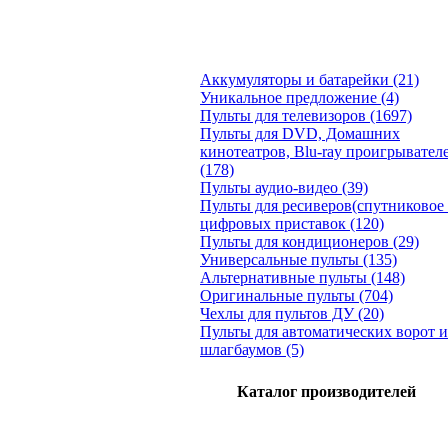
Аккумуляторы и батарейки (21)
Уникальное предложение (4)
Пульты для телевизоров (1697)
Пульты для DVD, Домашних
кинотеатров, Blu-ray проигрывател
(178)
Пульты аудио-видео (39)
Пульты для ресиверов(спутниковое 
цифровых приставок (120)
Пульты для кондиционеров (29)
Универсальные пульты (135)
Альтернативные пульты (148)
Оригинальные пульты (704)
Чехлы для пультов ДУ (20)
Пульты для автоматических ворот и
шлагбаумов (5)
Каталог производителей