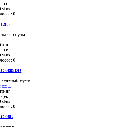
ара:
лосов: 0
-1285
льного пульта
йтинг
ара:
лосов: 0
RC 0805DD
нативный пульт
ее ...
йтинг
ара:
лосов: 0
RC 08E