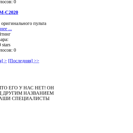
лосов: 0
M-C2020
 оригинального пульта
ее ...
йтинг
ара:
лосов: 0
] >
[Последняя] >>
ТО ЕГО У НАС НЕТ! ОН
Д ДРУГИМ НАЗВАНИЕМ
 НАШИ СПЕЦИАЛИСТЫ