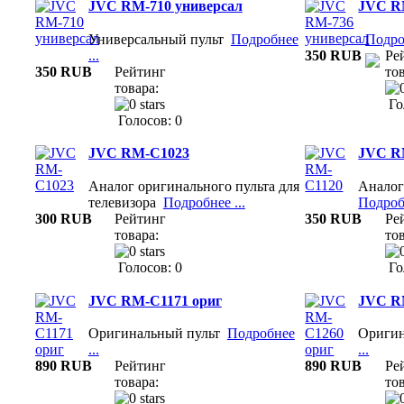
JVC RM-710 универсал
JVC R
Универсальный пульт
Подробнее
Подроб
...
350 RUB
Ре
350 RUB
Рейтинг
тов
товара:
Го
Голосов: 0
JVC RM-C1023
JVC R
Аналог оригинального пульта для
Аналог
телевизора
Подробнее ...
Подробн
300 RUB
Рейтинг
350 RUB
Ре
товара:
тов
Голосов: 0
Го
JVC RM-C1171 ориг
JVC R
Оригинальный пульт
Подробнее
Ориги
...
...
890 RUB
Рейтинг
890 RUB
Ре
товара:
тов