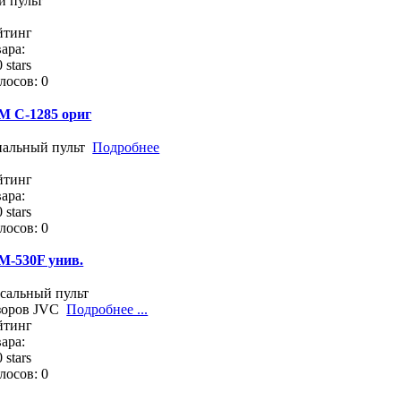
й пульт
йтинг
ара:
лосов: 0
M C-1285 ориг
нальный пульт
Подробнее
йтинг
ара:
лосов: 0
M-530F унив.
сальный пульт
зоров JVC
Подробнее ...
йтинг
ара:
лосов: 0