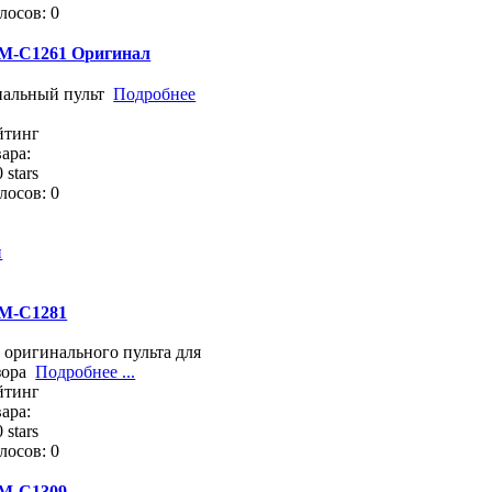
лосов: 0
M-C1261 Оригинал
нальный пульт
Подробнее
йтинг
ара:
лосов: 0
й
M-C1281
 оригинального пульта для
зора
Подробнее ...
йтинг
ара:
лосов: 0
M-C1309