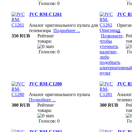
Голосов: 0
Го
JVC RM-C1261
JVC R
Аналог оригинального пульта для
Ориги
телевизора
Подробнее ...
...
350 RUB
Рейтинг
Позвоните,
Ре
товара:
чтобы
тов
уточнить
Голосов: 0
наличие,
Го
либо
подобрать
альтернативны
пульт
JVC RM-C1280
JVC R
Аналог оригинального пульта
Аналог
Подробнее ...
телеви
300 RUB
Рейтинг
300 RUB
Ре
товара:
тов
Голосов: 0
Го
JVC RM-C1302
JVC R