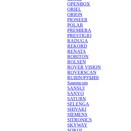
OPENBOX
ORIEL
ORION
PIONEER
POLAR
PREMIERA
PRESTIGIO
RADUGA
REKORD
RENATA
ROBITON
ROLSEN
ROVER VISION
ROVERSCAN
RUBIN/РУБИН
Sagemcom
SANSUI
SANYO
SATURN
SELENGA
SHIVAKI
SIEMENS
SITRONICS
SKYWAY
SOKOL