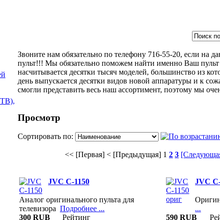
Звоните нам обязательно по телефону 716-55-20, если на 
пульт!!! Мы обязательно поможем найти именно Ваш пульт 
насчитывается десятки тысяч моделей, большинство из кот
ей
день выпускается десятки видов новой аппаратуры и к сож
смогли представить весь наш ассортимент, поэтому мы оче
ТВ),
Просмотр
Сортировать по:
<< [Первая]
< [Предыдущая]
1
2
3
[Следующая
JVC C-1150
JVC C-
Аналог оригинального пульта для
Ориги
телевизора
Подробнее ...
...
300 RUB
Рейтинг
590 RUB
Ре