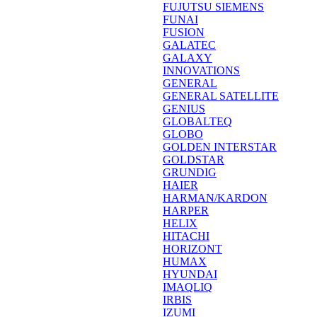
FUJUTSU SIEMENS
FUNAI
FUSION
GALATEC
GALAXY
INNOVATIONS
GENERAL
GENERAL SATELLITE
GENIUS
GLOBALTEQ
GLOBO
GOLDEN INTERSTAR
GOLDSTAR
GRUNDIG
HAIER
HARMAN/KARDON
HARPER
HELIX
HITACHI
HORIZONT
HUMAX
HYUNDAI
IMAQLIQ
IRBIS
IZUMI