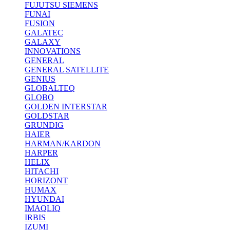
FUJUTSU SIEMENS
FUNAI
FUSION
GALATEC
GALAXY
INNOVATIONS
GENERAL
GENERAL SATELLITE
GENIUS
GLOBALTEQ
GLOBO
GOLDEN INTERSTAR
GOLDSTAR
GRUNDIG
HAIER
HARMAN/KARDON
HARPER
HELIX
HITACHI
HORIZONT
HUMAX
HYUNDAI
IMAQLIQ
IRBIS
IZUMI