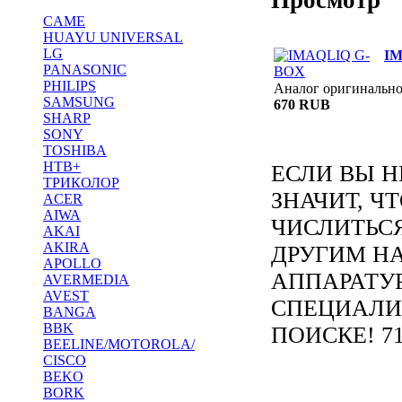
CAME
HUAYU UNIVERSAL
LG
IM
PANASONIC
PHILIPS
Аналог оригинальн
SAMSUNG
670 RUB
SHARP
SONY
TOSHIBA
НТВ+
ЕСЛИ ВЫ Н
ТРИКОЛОР
ЗНАЧИТ, Ч
ACER
AIWA
ЧИСЛИТЬС
AKAI
AKIRA
ДРУГИМ Н
APOLLO
АППАРАТУ
AVERMEDIA
AVEST
СПЕЦИАЛИ
BANGA
BBK
ПОИСКЕ! 71
BEELINE/MOTOROLA/
CISCO
BEKO
BORK