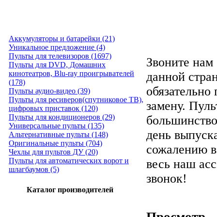
Аккумуляторы и батарейки (21)
Уникальное предложение (4)
Пульты для телевизоров (1697)
Звоните нам 
Пульты для DVD, Домашних
кинотеатров, Blu-ray проигрывателей
данной стра
(178)
обязательно
Пульты аудио-видео (39)
Пульты для ресиверов(спутниковое ТВ),
замену. Пуль
цифровых приставок (120)
Пульты для кондиционеров (29)
большинство
Универсальные пульты (135)
день выпуска
Альтернативные пульты (148)
Оригинальные пульты (704)
сожалению в
Чехлы для пультов ДУ (20)
Пульты для автоматических ворот и
весь наш ас
шлагбаумов (5)
звонок!
Каталог производителей
Просмотр