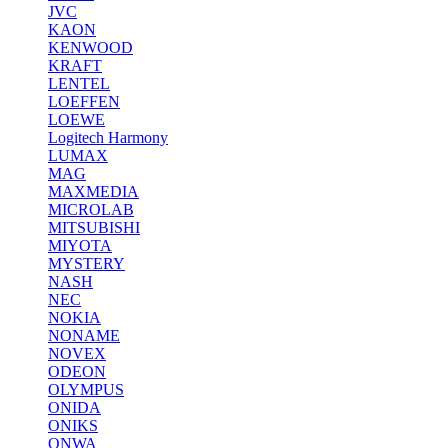
JVC
KAON
KENWOOD
KRAFT
LENTEL
LOEFFEN
LOEWE
Logitech Harmony
LUMAX
MAG
MAXMEDIA
MICROLAB
MITSUBISHI
MIYOTA
MYSTERY
NASH
NEC
NOKIA
NONAME
NOVEX
ODEON
OLYMPUS
ONIDA
ONIKS
ONWA