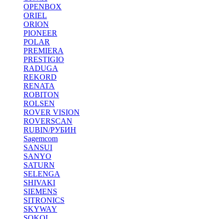
OPENBOX
ORIEL
ORION
PIONEER
POLAR
PREMIERA
PRESTIGIO
RADUGA
REKORD
RENATA
ROBITON
ROLSEN
ROVER VISION
ROVERSCAN
RUBIN/РУБИН
Sagemcom
SANSUI
SANYO
SATURN
SELENGA
SHIVAKI
SIEMENS
SITRONICS
SKYWAY
SOKOL