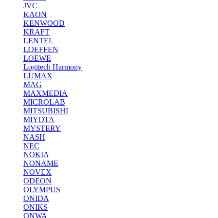
JVC
KAON
KENWOOD
KRAFT
LENTEL
LOEFFEN
LOEWE
Logitech Harmony
LUMAX
MAG
MAXMEDIA
MICROLAB
MITSUBISHI
MIYOTA
MYSTERY
NASH
NEC
NOKIA
NONAME
NOVEX
ODEON
OLYMPUS
ONIDA
ONIKS
ONWA