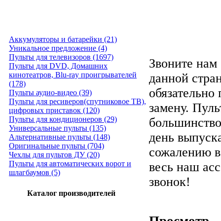
Аккумуляторы и батарейки (21)
Уникальное предложение (4)
Пульты для телевизоров (1697)
Звоните нам 
Пульты для DVD, Домашних
кинотеатров, Blu-ray проигрывателей
данной стра
(178)
обязательно
Пульты аудио-видео (39)
Пульты для ресиверов(спутниковое ТВ),
замену. Пуль
цифровых приставок (120)
Пульты для кондиционеров (29)
большинство
Универсальные пульты (135)
день выпуска
Альтернативные пульты (148)
Оригинальные пульты (704)
сожалению в
Чехлы для пультов ДУ (20)
Пульты для автоматических ворот и
весь наш ас
шлагбаумов (5)
звонок!
Каталог производителей
Просмотр