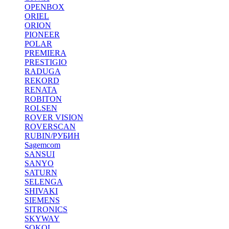
OPENBOX
ORIEL
ORION
PIONEER
POLAR
PREMIERA
PRESTIGIO
RADUGA
REKORD
RENATA
ROBITON
ROLSEN
ROVER VISION
ROVERSCAN
RUBIN/РУБИН
Sagemcom
SANSUI
SANYO
SATURN
SELENGA
SHIVAKI
SIEMENS
SITRONICS
SKYWAY
SOKOL