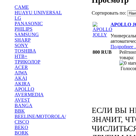
CAME
HUAYU UNIVERSAL
Сортировать по:
LG
PANASONIC
APOLLO J
PHILIPS
SAMSUNG
Универсальн
SHARP
автоматиче
SONY
Подробнее ..
TOSHIBA
800 RUB
Рейтин
НТВ+
товара:
ТРИКОЛОР
ACER
Голосов
AIWA
AKAI
AKIRA
APOLLO
AVERMEDIA
AVEST
BANGA
ЕСЛИ ВЫ Н
BBK
BEELINE/MOTOROLA/
ЗНАЧИТ, Ч
CISCO
ЧИСЛИТЬС
BEKO
BORK