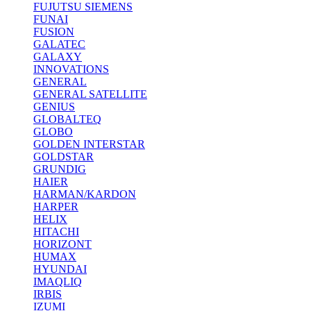
FUJUTSU SIEMENS
FUNAI
FUSION
GALATEC
GALAXY
INNOVATIONS
GENERAL
GENERAL SATELLITE
GENIUS
GLOBALTEQ
GLOBO
GOLDEN INTERSTAR
GOLDSTAR
GRUNDIG
HAIER
HARMAN/KARDON
HARPER
HELIX
HITACHI
HORIZONT
HUMAX
HYUNDAI
IMAQLIQ
IRBIS
IZUMI