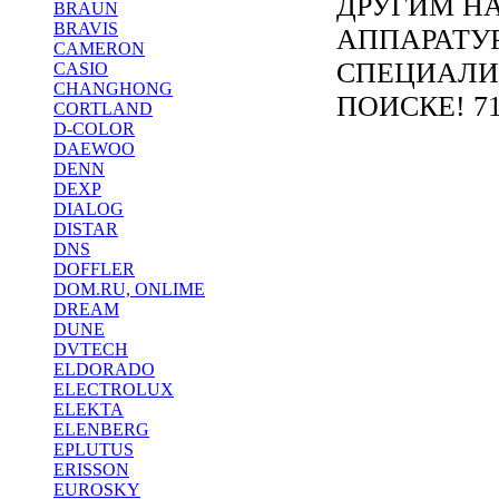
ДРУГИМ Н
BRAUN
BRAVIS
АППАРАТУ
CAMERON
СПЕЦИАЛИ
CASIO
CHANGHONG
ПОИСКЕ! 71
CORTLAND
D-COLOR
DAEWOO
DENN
DEXP
DIALOG
DISTAR
DNS
DOFFLER
DOM.RU, ONLIME
DREAM
DUNE
DVTECH
ELDORADO
ELECTROLUX
ELEKTA
ELENBERG
EPLUTUS
ERISSON
EUROSKY