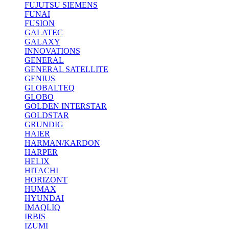
FUJUTSU SIEMENS
FUNAI
FUSION
GALATEC
GALAXY
INNOVATIONS
GENERAL
GENERAL SATELLITE
GENIUS
GLOBALTEQ
GLOBO
GOLDEN INTERSTAR
GOLDSTAR
GRUNDIG
HAIER
HARMAN/KARDON
HARPER
HELIX
HITACHI
HORIZONT
HUMAX
HYUNDAI
IMAQLIQ
IRBIS
IZUMI