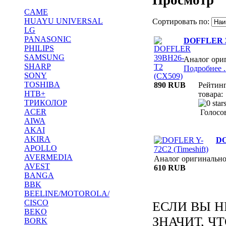
CAME
HUAYU UNIVERSAL
Сортировать по:
LG
PANASONIC
DOFFLER 3
PHILIPS
SAMSUNG
Аналог ори
SHARP
Подробнее ..
SONY
TOSHIBA
890 RUB
Рейтин
НТВ+
товара:
ТРИКОЛОР
ACER
Голосов
AIWA
AKAI
AKIRA
DO
APOLLO
AVERMEDIA
Аналог оригинальн
AVEST
610 RUB
BANGA
BBK
BEELINE/MOTOROLA/
CISCO
ЕСЛИ ВЫ Н
BEKO
ЗНАЧИТ, Ч
BORK