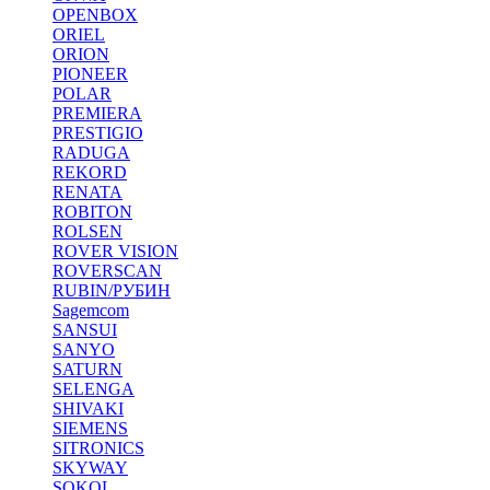
OPENBOX
ORIEL
ORION
PIONEER
POLAR
PREMIERA
PRESTIGIO
RADUGA
REKORD
RENATA
ROBITON
ROLSEN
ROVER VISION
ROVERSCAN
RUBIN/РУБИН
Sagemcom
SANSUI
SANYO
SATURN
SELENGA
SHIVAKI
SIEMENS
SITRONICS
SKYWAY
SOKOL