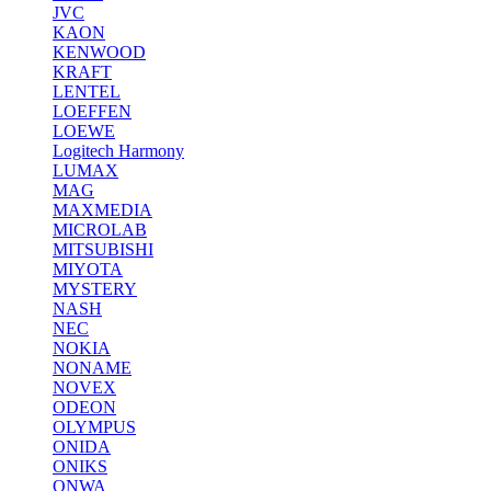
JVC
KAON
KENWOOD
KRAFT
LENTEL
LOEFFEN
LOEWE
Logitech Harmony
LUMAX
MAG
MAXMEDIA
MICROLAB
MITSUBISHI
MIYOTA
MYSTERY
NASH
NEC
NOKIA
NONAME
NOVEX
ODEON
OLYMPUS
ONIDA
ONIKS
ONWA