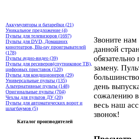
Аккумуляторы и батарейки (21)
Уникальное предложение (4)
Пульты для телевизоров (1697)
Звоните нам 
Пульты для DVD, Домашних
кинотеатров, Blu-ray проигрывателей
данной стра
(178)
обязательно
Пульты аудио-видео (39)
Пульты для ресиверов(спутниковое ТВ),
замену. Пуль
цифровых приставок (120)
Пульты для кондиционеров (29)
большинство
Универсальные пульты (135)
день выпуска
Альтернативные пульты (148)
Оригинальные пульты (704)
сожалению в
Чехлы для пультов ДУ (20)
Пульты для автоматических ворот и
весь наш ас
шлагбаумов (5)
звонок!
Каталог производителей
Просмотр